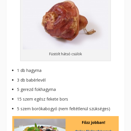
Füstölt hátsó csülök
1 db hagyma
3 db babérlevél
5 gerezd fokhagyma
15 szem egész fekete bors
5 szem borókabogyó (nem feltétlenül szükséges)