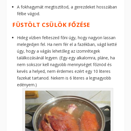
A fokhagymát megtisztítod, a gerezdeket hosszában
félbe vágod.
FÜSTÖLT CSÜLÖK FŐZÉSE
Hideg vízben felteszed főni úgy, hogy nagyon lassan
melegedjen fel. Ha nem fér el a fazékban, vágd ketté
úgy, hogy a vágás lehetőleg az izomrétegek
találkozásánál legyen. (Egy-egy alkalomra, pláne, ha
nem sokszor kell nagyobb mennyiséget főznöd és
kevés a helyed, nem érdemes ezért egy 10 literes
fazekat tartanod. Nekem is 6 literes a legnagyobb
edényem.)