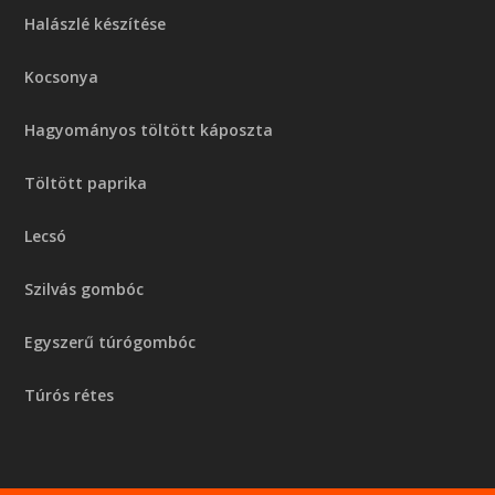
Halászlé készítése
Kocsonya
Hagyományos töltött káposzta
Töltött paprika
Lecsó
Szilvás gombóc
Egyszerű túrógombóc
Túrós rétes