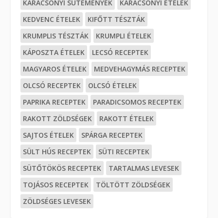
KARÁCSONYI SÜTEMÉNYEK
KARÁCSONYI ÉTELEK
KEDVENC ÉTELEK
KIFŐTT TÉSZTÁK
KRUMPLIS TÉSZTÁK
KRUMPLI ÉTELEK
KÁPOSZTA ÉTELEK
LECSÓ RECEPTEK
MAGYAROS ÉTELEK
MEDVEHAGYMÁS RECEPTEK
OLCSÓ RECEPTEK
OLCSÓ ÉTELEK
PAPRIKA RECEPTEK
PARADICSOMOS RECEPTEK
RAKOTT ZÖLDSÉGEK
RAKOTT ÉTELEK
SAJTOS ÉTELEK
SPÁRGA RECEPTEK
SÜLT HÚS RECEPTEK
SÜTI RECEPTEK
SÜTŐTÖKÖS RECEPTEK
TARTALMAS LEVESEK
TOJÁSOS RECEPTEK
TÖLTÖTT ZÖLDSÉGEK
ZÖLDSÉGES LEVESEK