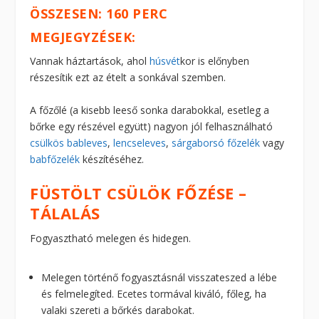
ÖSSZESEN: 160 PERC
MEGJEGYZÉSEK:
Vannak háztartások, ahol
húsvét
kor is előnyben
részesítik ezt az ételt a sonkával szemben.
A főzőlé (a kisebb leeső sonka darabokkal, esetleg a
bőrke egy részével együtt) nagyon jól felhasználható
csülkös bableves
,
lencseleves
,
sárgaborsó főzelék
vagy
babfőzelék
készítéséhez.
FÜSTÖLT CSÜLÖK FŐZÉSE –
TÁLALÁS
Fogyasztható melegen és hidegen.
Melegen történő fogyasztásnál visszateszed a lébe
és felmelegíted. Ecetes tormával kiváló, főleg, ha
valaki szereti a bőrkés darabokat.