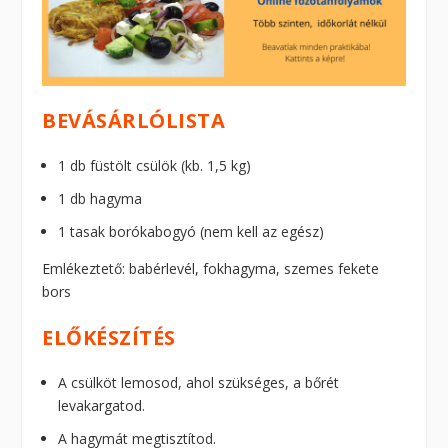
BEVÁSÁRLÓLISTA
1 db füstölt csülök (kb. 1,5 kg)
1 db hagyma
1 tasak borókabogyó (nem kell az egész)
Emlékeztető: babérlevél, fokhagyma, szemes fekete
bors
ELŐKÉSZÍTÉS
A csülköt lemosod, ahol szükséges, a bőrét
levakargatod.
A hagymát megtisztítod.