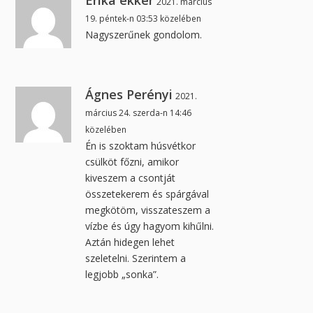
Erika ekker
2021. március
19. péntek-n 03:53 közelében
Nagyszerűnek gondolom.
Ágnes Perényi
2021.
március 24. szerda-n 14:46
közelében
Én is szoktam húsvétkor
csülköt főzni, amikor
kiveszem a csontját
összetekerem és spárgával
megkötöm, visszateszem a
vízbe és úgy hagyom kihűlni.
Aztán hidegen lehet
szeletelni. Szerintem a
legjobb „sonka”.