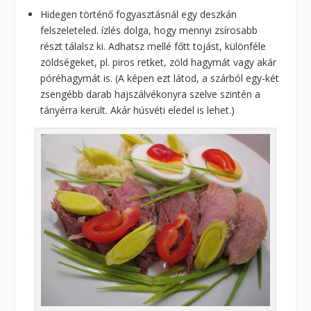
Hidegen történő fogyasztásnál egy deszkán
felszeleteled. ízlés dolga, hogy mennyi zsírosabb
részt tálalsz ki. Adhatsz mellé főtt tojást, különféle
zöldségeket, pl. piros retket, zöld hagymát vagy akár
póréhagymát is. (A képen ezt látod, a szárból egy-két
zsengébb darab hajszálvékonyra szelve szintén a
tányérra került. Akár húsvéti eledel is lehet.)