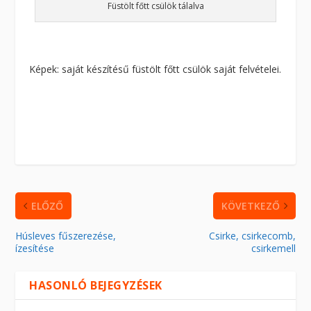
Füstölt főtt csülök tálalva
Képek: saját készítésű füstölt főtt csülök saját felvételei.
ELŐZŐ
KÖVETKEZŐ
Húsleves fűszerezése,
Csirke, csirkecomb,
ízesítése
csirkemell
HASONLÓ BEJEGYZÉSEK