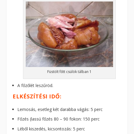
Füstölt főtt csülök tálban 1
A főzőlét leszűröd.
ELKÉSZÍTÉSI IDŐ:
Lemosás, esetleg két darabba vágás: 5 perc
Főzés (lassú főzés 80 – 90 fokon: 150 perc
Léből kiszedés, kicsontozás: 5 perc