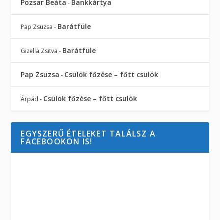
Pozsar Beáta
Bankkártya
-
Barátfüle
Pap Zsuzsa
-
Barátfüle
Gizella Zsitva
-
Pap Zsuzsa
Csülök főzése – főtt csülök
-
Csülök főzése – főtt csülök
Árpád
-
EGYSZERŰ ÉTELEKET TALÁLSZ A
FACEBOOKON IS!