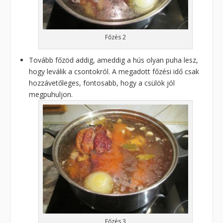
Főzés 2
Tovább főzöd addig, ameddig a hús olyan puha lesz,
hogy leválik a csontokról. A megadott főzési idő csak
hozzávetőleges, fontosabb, hogy a csülök jól
megpuhuljon.
Főzés 3