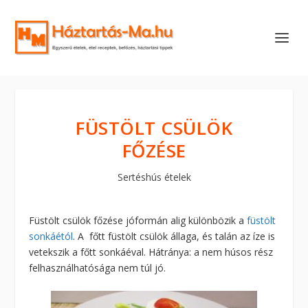
FÜSTÖLT CSÜLÖK
FŐZÉSE
Sertéshús ételek
Füstölt csülök főzése jóformán alig különbözik a
füstölt
sonkáétól
. A főtt füstölt csülök állaga, és talán az íze is
vetekszik a főtt sonkáéval. Hátránya: a nem húsos rész
felhasználhatósága nem túl jó.