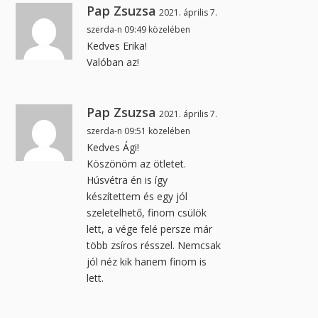
Pap Zsuzsa
2021. április 7.
szerda-n 09:49 közelében
Kedves Erika!
Valóban az!
Pap Zsuzsa
2021. április 7.
szerda-n 09:51 közelében
Kedves Ági!
Köszönöm az ötletet.
Húsvétra én is így
készítettem és egy jól
szeletelhető, finom csülök
lett, a vége felé persze már
több zsíros résszel. Nemcsak
jól néz kik hanem finom is
lett.