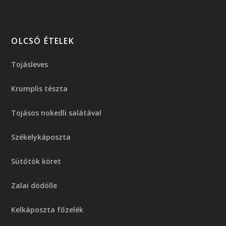
OLCSÓ ÉTELEK
Tojásleves
Krumplis tészta
Tojásos nokedli salátával
Székelykáposzta
Sütőtök köret
Zalai dödölle
Kelkáposzta főzelék