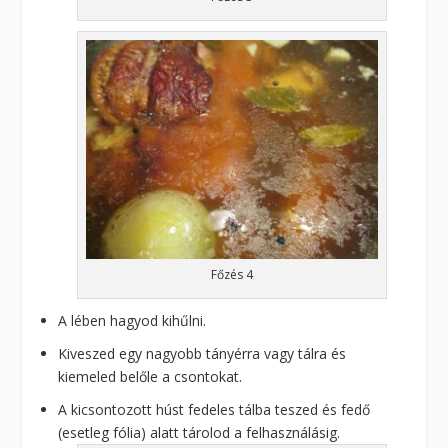
Főzés 4
A lében hagyod kihűlni.
Kiveszed egy nagyobb tányérra vagy tálra és
kiemeled belőle a csontokat.
A kicsontozott húst fedeles tálba teszed és fedő
(esetleg fólia) alatt tárolod a felhasználásig.