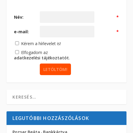
Név:
*
e-mail:
*
Kérem a hírlevelet is!
Elfogadom az
adatkezelési tájékoztatót
.
LEGUTÓBBI HOZZÁSZÓLÁSOK
Pozsar Beáta
Bankkártya
-