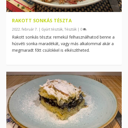
RAKOTT SONKÁS TÉSZTA
2022. február 7.
|
Gyúrt tészták
,
Tészták
|
0
Rakott sonkás tészta: remekül felhasználhatod benne a
húsvéti sonka maradékát, vagy más alkalommal akár a
megmaradt főtt csülökkel is elkészítheted.