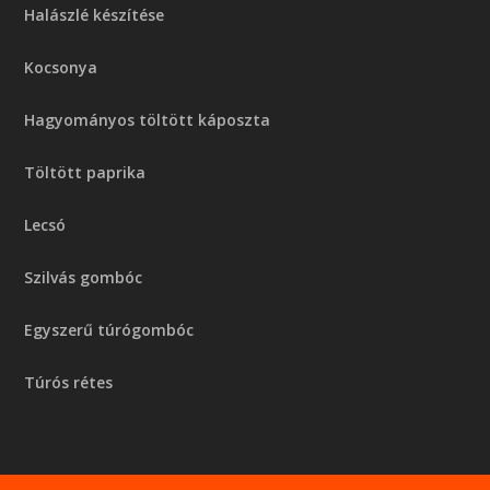
Halászlé készítése
Kocsonya
Hagyományos töltött káposzta
Töltött paprika
Lecsó
Szilvás gombóc
Egyszerű túrógombóc
Túrós rétes