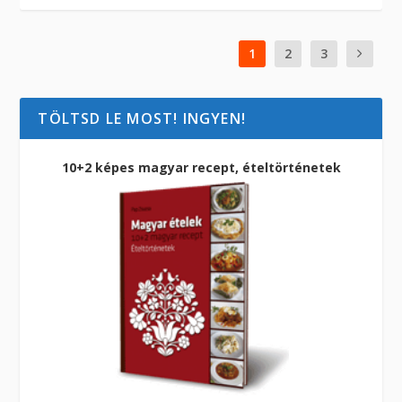
1
2
3
TÖLTSD LE MOST! INGYEN!
10+2 képes magyar recept, ételtörténetek