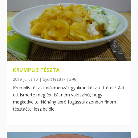
KRUMPLIS TÉSZTA
2019. július 10.
|
Gyúrt tészták
|
2
Krumplis tészta: diákmenzák gyakran készített étele. Aki
ott ismerte meg (én is), nem valószínű, hogy
megkedvelte. Néhány apró fogással azonban finom
tésztaétel lesz belőle.