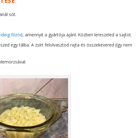
TÉSE
anál sót.
 ideig főzöd
, amennyit a gyártója ajánl. Közben lereszeled a sajtot.
eszed egy tálba. A zsírt felolvasztod rajta és összekevered (így nem
mlemorzsával.