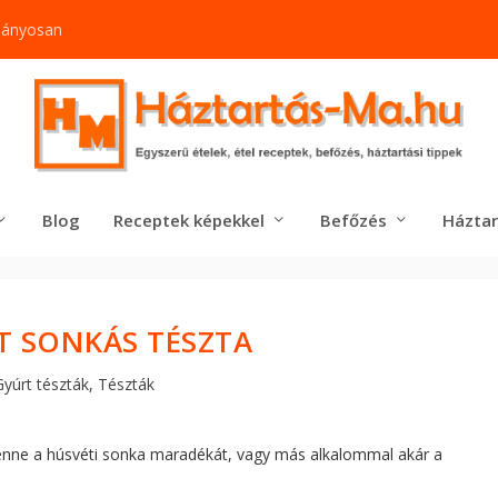
mányosan
Blog
Receptek képekkel
Befőzés
Háztar
T SONKÁS TÉSZTA
Gyúrt tészták
,
Tészták
benne a húsvéti sonka maradékát, vagy más alkalommal akár a