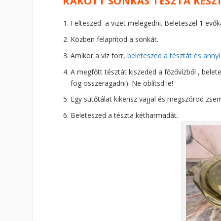
RAKOTT SONKÁS TÉSZTA KÉSZÍ
Felteszed a vizet melegedni. Beleteszel 1 evők
Közben felaprítod a sonkát.
Amikor a víz forr,
beleteszed a tésztát és annyi
A megfőtt tésztát kiszeded a főzővízből , belet
fog összeragadni). Ne öblítsd le!
Egy sütőtálat kikensz vajjal és megszórod zse
Beleteszed a tészta kétharmadát.