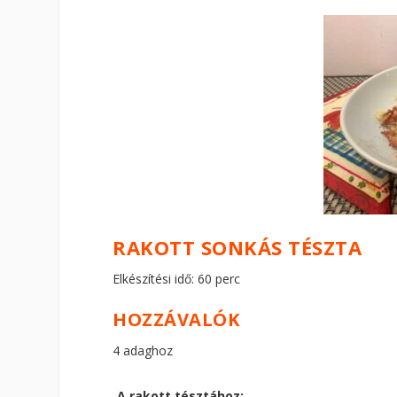
RAKOTT SONKÁS TÉSZTA
Elkészítési idő: 60 perc
HOZZÁVALÓK
4 adaghoz
A rakott tésztához: