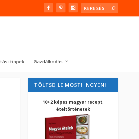
tási tippek
Gazdálkodás
TÖLTSD LE MOST! INGYEN!
10+2 képes magyar recept,
ételtörténetek