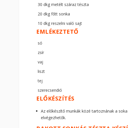
30 dkg metélt száraz tészta
20 dkg főtt sonka
10 dkg reszelni való sajt
EMLÉKEZTETŐ
só
zsír
vaj
liszt
tej
szerecsendió
ELŐKÉSZÍTÉS
Az előkészítő munkák közé tartoznának a soka f
elvégezhetők.