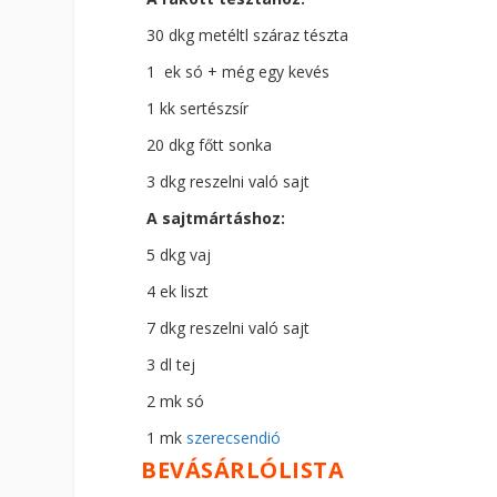
30 dkg metéltl száraz tészta
1 ek só + még egy kevés
1 kk sertészsír
20 dkg főtt sonka
3 dkg reszelni való sajt
A sajtmártáshoz:
5 dkg vaj
4 ek liszt
7 dkg reszelni való sajt
3 dl tej
2 mk só
1 mk
szerecsendió
BEVÁSÁRLÓLISTA