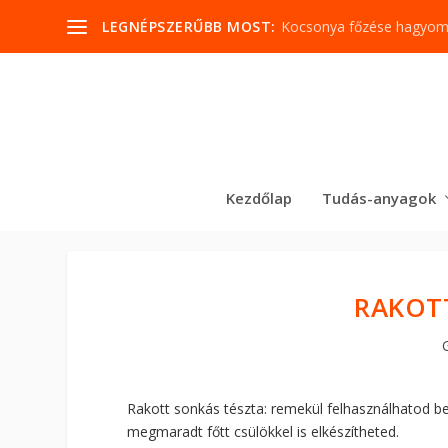
LEGNÉPSZERŰBB MOST:
Kocsonya főzése hagyo
Kezdőlap
Tudás-anyagok
RAKOT
Rakott sonkás tészta: remekül felhasználhatod 
megmaradt főtt csülökkel is elkészítheted.