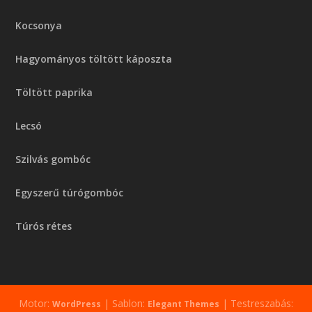
Kocsonya
Hagyományos töltött káposzta
Töltött paprika
Lecsó
Szilvás gombóc
Egyszerű túrógombóc
Túrós rétes
Motor:
| Sablon:
| Testreszabás:
WordPress
Elegant Themes