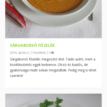
SÁRGABORSÓ FŐZELÉK
2016. április 2.
|
Főzelékek
|
0
Sárgaborsó főzelék: megosztó étel. Talán azért, mert a
közétkeztetés egyik kedvence. Olcsó és kiadós, de
gyakorisága miatt sokan megutálták. Pedig meg is lehet
szeretni!