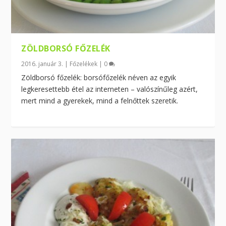
ZÖLDBORSÓ FŐZELÉK
2016. január 3.
|
Főzelékek
|
0
Zöldborsó főzelék: borsófőzelék néven az egyik
legkeresettebb étel az interneten – valószínűleg azért,
mert mind a gyerekek, mind a felnőttek szeretik.