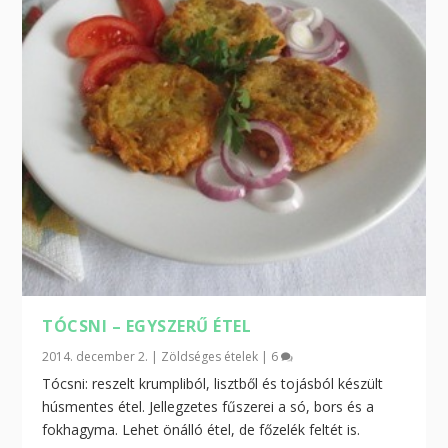
TÓCSNI – EGYSZERŰ ÉTEL
2014. december 2.
|
Zöldséges ételek
|
6
Tócsni: reszelt krumpliból, lisztből és tojásból készült
húsmentes étel. Jellegzetes fűszerei a só, bors és a
fokhagyma. Lehet önálló étel, de főzelék feltét is.