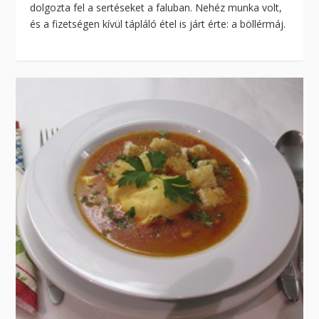
dolgozta fel a sertéseket a faluban. Nehéz munka volt,
és a fizetségen kívül tápláló étel is járt érte: a böllérmáj.