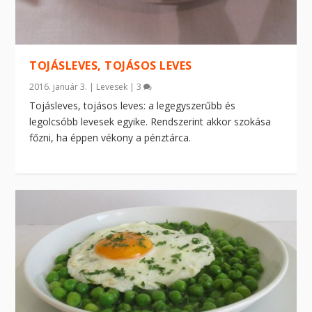
TOJÁSLEVES, TOJÁSOS LEVES
2016. január 3.
|
Levesek
|
3
Tojásleves, tojásos leves: a legegyszerűbb és
legolcsóbb levesek egyike. Rendszerint akkor szokása
főzni, ha éppen vékony a pénztárca.