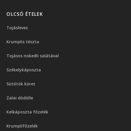
OLCSÓ ÉTELEK
Tojásleves
Krumplis tészta
Tojásos nokedli salátával
Székelykáposzta
Sütőtök köret
Zalai dödölle
Kelkáposzta főzelék
Krumplifőzelék