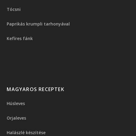
Tócsni
Paprikás krumpli tarhonyával
Kefíres fánk
MAGYAROS RECEPTEK
Húsleves
Orjaleves
Halászlé készítése