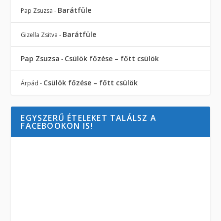
Barátfüle
Pap Zsuzsa
-
Barátfüle
Gizella Zsitva
-
Pap Zsuzsa
Csülök főzése – főtt csülök
-
Csülök főzése – főtt csülök
Árpád
-
EGYSZERŰ ÉTELEKET TALÁLSZ A
FACEBOOKON IS!