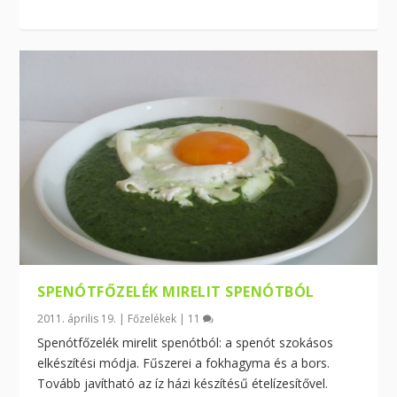
SPENÓTFŐZELÉK MIRELIT SPENÓTBÓL
2011. április 19.
|
Főzelékek
|
11
Spenótfőzelék mirelit spenótból: a spenót szokásos
elkészítési módja. Fűszerei a fokhagyma és a bors.
Tovább javítható az íz házi készítésű ételízesítővel.