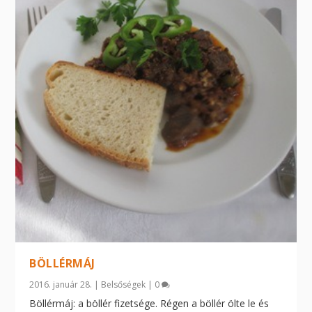
BÖLLÉRMÁJ
2016. január 28.
|
Belsőségek
|
0
Böllérmáj: a böllér fizetsége. Régen a böllér ölte le és