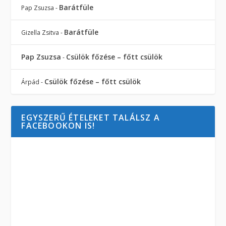
Barátfüle
Pap Zsuzsa
-
Barátfüle
Gizella Zsitva
-
Pap Zsuzsa
Csülök főzése – főtt csülök
-
Csülök főzése – főtt csülök
Árpád
-
EGYSZERŰ ÉTELEKET TALÁLSZ A
FACEBOOKON IS!