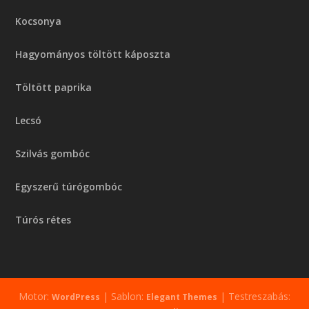
Kocsonya
Hagyományos töltött káposzta
Töltött paprika
Lecsó
Szilvás gombóc
Egyszerű túrógombóc
Túrós rétes
Motor:
| Sablon:
| Testreszabás:
WordPress
Elegant Themes