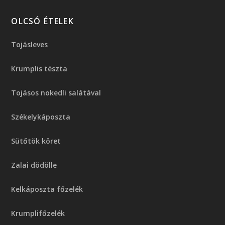
OLCSÓ ÉTELEK
Tojásleves
Krumplis tészta
Tojásos nokedli salátával
Székelykáposzta
Sütőtök köret
Zalai dödölle
Kelkáposzta főzelék
Krumplifőzelék