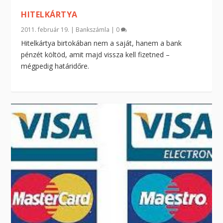
HITELKÁRTYA
2011. február 19.
|
Bankszámla
|
0
Hitelkártya birtokában nem a saját, hanem a bank
pénzét költöd, amit majd vissza kell fizetned –
mégpedig határidőre.