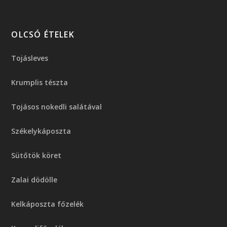
OLCSÓ ÉTELEK
Tojásleves
Krumplis tészta
Tojásos nokedli salátával
Székelykáposzta
Sütőtök köret
Zalai dödölle
Kelkáposzta főzelék