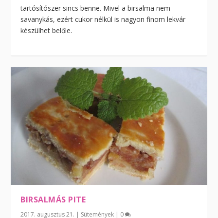
tartósítószer sincs benne. Mivel a birsalma nem
savanykás, ezért cukor nélkül is nagyon finom lekvár
készülhet belőle.
BIRSALMÁS PITE
2017. augusztus 21.
|
Sütemények
|
0