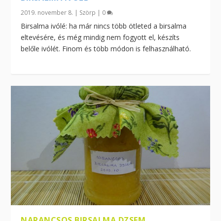
2019. november 8.
|
Szörp
|
0
Birsalma ivólé: ha már nincs több ötleted a birsalma
eltevésére, és még mindig nem fogyott el, készíts
belőle ivólét. Finom és több módon is felhasználható.
NARANCSOS BIRSALMA DZSEM