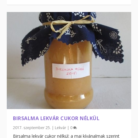
BIRSALMA LEKVÁR CUKOR NÉLKÜL
2017. szeptember 25.
|
Lekvár
|
0
Birsalma lekvár cukor nélkül: a mai kívánalmak szerint