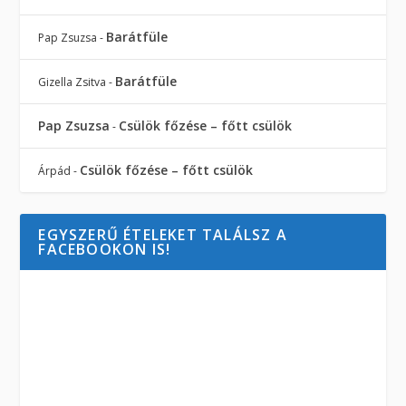
Barátfüle
Pap Zsuzsa
-
Barátfüle
Gizella Zsitva
-
Pap Zsuzsa
Csülök főzése – főtt csülök
-
Csülök főzése – főtt csülök
Árpád
-
EGYSZERŰ ÉTELEKET TALÁLSZ A
FACEBOOKON IS!