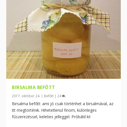
BIRSALMA BEFŐTT
2017. október 24.
|
Befőtt
|
24
Birsalma befőtt: ami jó csak történhet a birsalmával, az
itt megtörténik. Hihetetlenül finom, különleges
fűszerezéssel, keleties jelleggel. Próbáld ki!