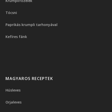
Krumplifőzelék
Tócsni
Paprikás krumpli tarhonyával
Kefíres fánk
MAGYAROS RECEPTEK
Húsleves
Orjaleves