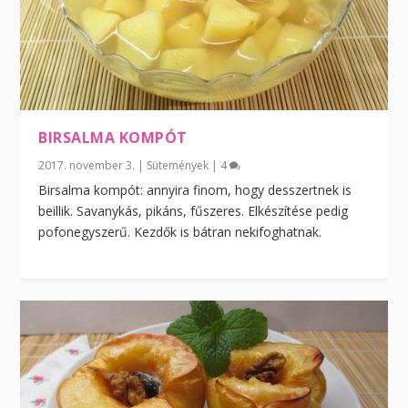
BIRSALMA KOMPÓT
2017. november 3.
|
Sütemények
|
4
Birsalma kompót: annyira finom, hogy desszertnek is
beillik. Savanykás, pikáns, fűszeres. Elkészítése pedig
pofonegyszerű. Kezdők is bátran nekifoghatnak.