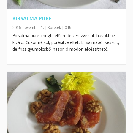
BIRSALMA PÜRÉ
2016. november 1.
|
Köretek
|
0
Birsalma püré: megfelelően fűszerezve sült húsokhoz
kiváló. Cukor nélkül, pürésítve eltett birsalmából készült,
de friss gyümölcsből hasonló módon elkészíthető.