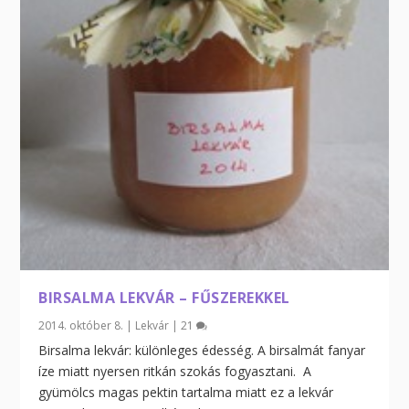
BIRSALMA LEKVÁR – FŰSZEREKKEL
2014. október 8.
|
Lekvár
|
21
Birsalma lekvár: különleges édesség. A birsalmát fanyar
íze miatt nyersen ritkán szokás fogyasztani. A
gyümölcs magas pektin tartalma miatt ez a lekvár