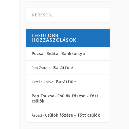
LEGUTÓBBI
HOZZÁSZÓLÁSOK
Pozsar Beáta
Bankkártya
-
Barátfüle
Pap Zsuzsa
-
Barátfüle
Gizella Zsitva
-
Pap Zsuzsa
Csülök főzése – főtt
-
csülök
Csülök főzése – főtt csülök
Árpád
-