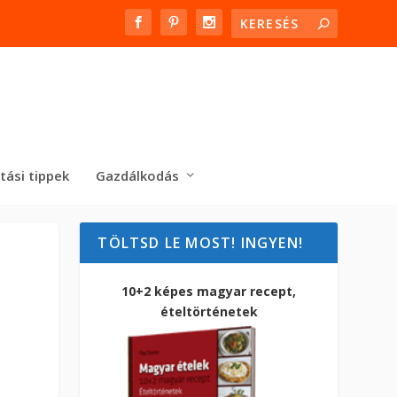
tási tippek
Gazdálkodás
TÖLTSD LE MOST! INGYEN!
10+2 képes magyar recept,
ételtörténetek