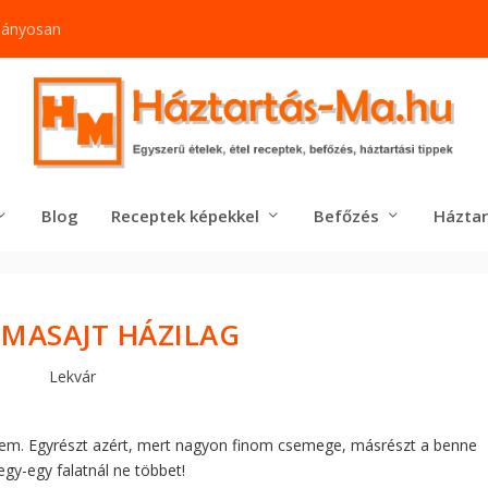
mányosan
Blog
Receptek képekkel
Befőzés
Háztar
LMASAJT HÁZILAG
Lekvár
nnem. Egyrészt azért, mert nagyon finom csemege, másrészt a benne
gy-egy falatnál ne többet!