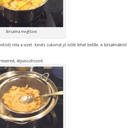
Birsalma megfőzve
öd) róla a vizet. Kevés cukorral jó ivólé lehet belőle. A birsalmákról
tmixered, átpasszírozod.