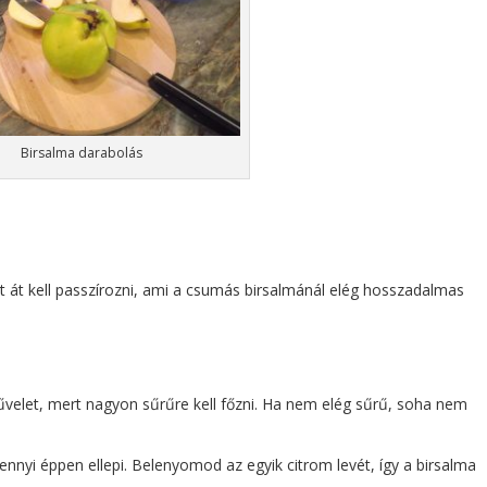
Birsalma darabolás
nt át kell passzírozni, ami a csumás birsalmánál elég hosszadalmas
velet, mert nagyon sűrűre kell főzni. Ha nem elég sűrű, soha nem
ennyi éppen ellepi. Belenyomod az egyik citrom levét, így a birsalma