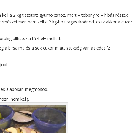
ll a 2 kg tisztított gyümölcshöz, mert – többnyire – hibás részek
Természetesen nem kell a 2 kg-hoz ragaszkodnod, csak akkor a cukor
ákig állhatsz a tűzhely mellett.
g a birsalma és a sok cukor miatt szükség van az édes íz
 jobb.
at és alaposan megmosod.
ozni nem kell).