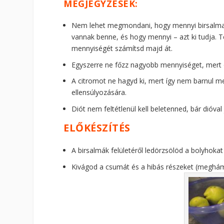
MEGJEGYZÉSEK:
Nem lehet megmondani, hogy mennyi birsalma ke
vannak benne, és hogy mennyi – azt ki tudja. 
mennyiségét számítsd majd át.
Egyszerre ne főzz nagyobb mennyiséget, mert ór
A citromot ne hagyd ki, mert így nem barnul me
ellensúlyozására.
Diót nem feltétlenül kell beletenned, bár dióval
ELŐKÉSZÍTÉS
A birsalmák felületéről ledörzsölöd a bolyhok
Kivágod a csumát és a hibás részeket (meghám