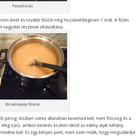
Passzírozás
trom levét és tovább főzöd még hozzávetőlegesen 1 órát. A főzés
él nagyobb részének eltávolítása.
Birsalmapép főzése
percig. Közben szinte állandóan keverned kell, mert fröcsög és a
 elég sűrű, amikor keverés közben látod az edény alját néhány
ednie kell. Ez egy kényes pont, mert ezen múlik, hogy megszilárdul