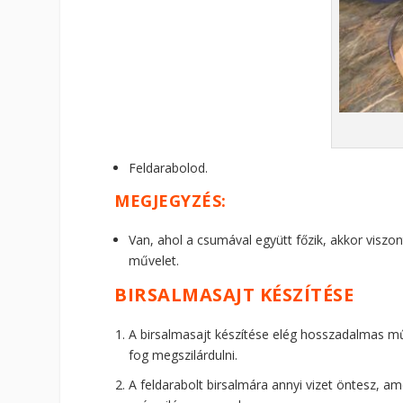
Feldarabolod.
MEGJEGYZÉS:
Van, ahol a csumával együtt főzik, akkor viszo
művelet.
BIRSALMASAJT KÉSZÍTÉSE
A birsalmasajt készítése elég hosszadalmas mű
fog megszilárdulni.
A feldarabolt birsalmára annyi vizet öntesz, am