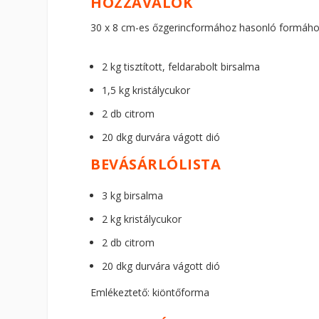
HOZZÁVALÓK
30 x 8 cm-es őzgerincformához hasonló formáh
2 kg tisztított, feldarabolt birsalma
1,5 kg kristálycukor
2 db citrom
20 dkg durvára vágott dió
BEVÁSÁRLÓLISTA
3 kg birsalma
2 kg kristálycukor
2 db citrom
20 dkg durvára vágott dió
Emlékeztető: kiöntőforma