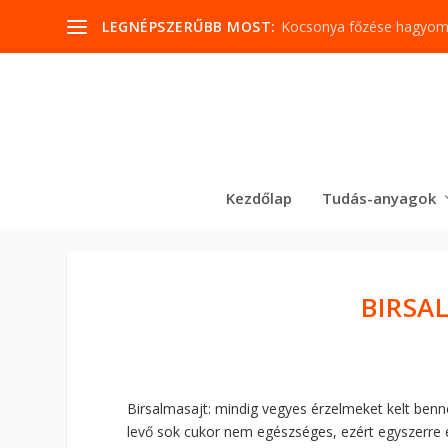
LEGNÉPSZERŰBB MOST:
Kocsonya főzése hagyo
Kezdőlap
Tudás-anyagok
BIRSA
Birsalmasajt: mindig vegyes érzelmeket kelt be
levő sok cukor nem egészséges, ezért egyszerre e