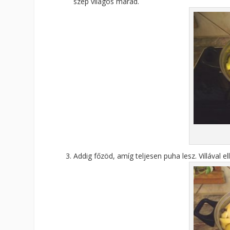
szép világos marad.
Addig főzöd, amíg teljesen puha lesz. Villával el