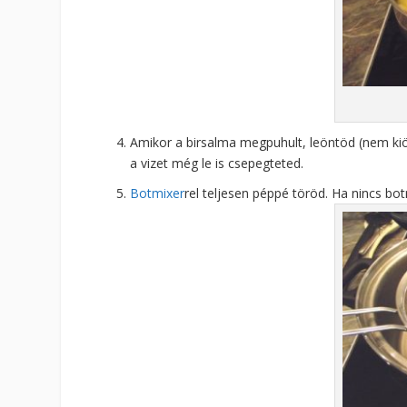
Amikor a birsalma megpuhult, leöntöd (nem kiönt
a vizet még le is csepegteted.
Botmixer
rel teljesen péppé töröd. Ha nincs bo