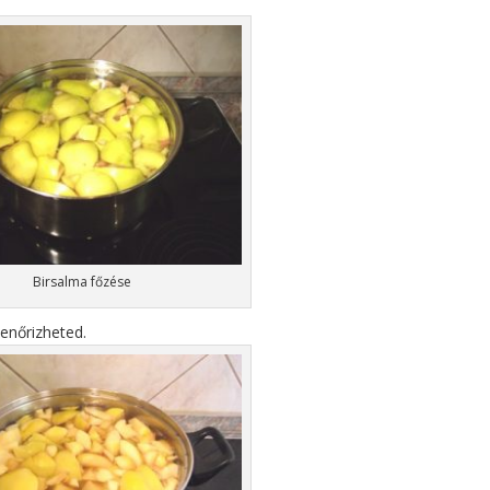
Birsalma főzése
lenőrizheted.