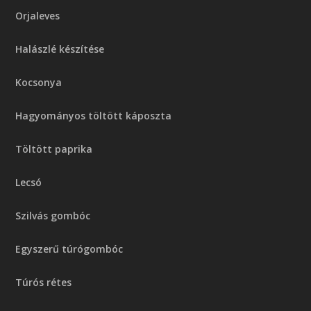
Orjaleves
Halászlé készítése
Kocsonya
Hagyományos töltött káposzta
Töltött paprika
Lecsó
Szilvás gombóc
Egyszerű túrógombóc
Túrós rétes