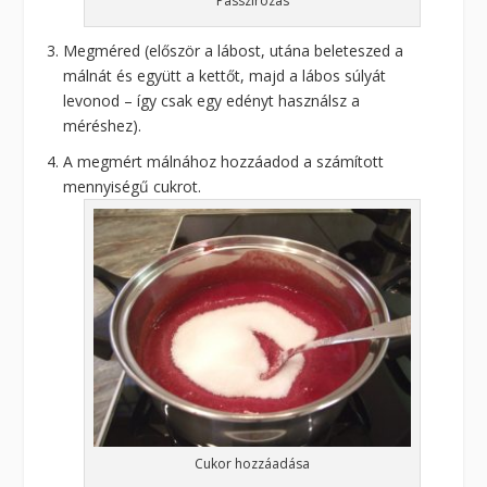
Passzírozás
Megméred (először a lábost, utána beleteszed a
málnát és együtt a kettőt, majd a lábos súlyát
levonod – így csak egy edényt használsz a
méréshez).
A megmért málnához hozzáadod a számított
mennyiségű cukrot.
Cukor hozzáadása