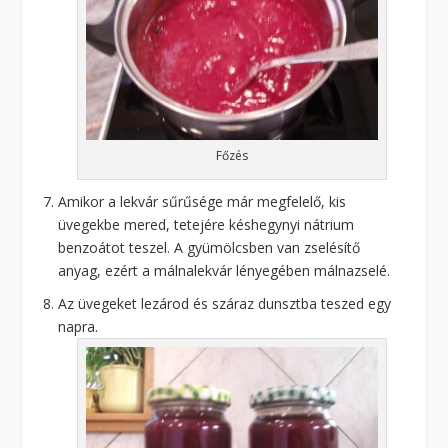
Főzés
Amikor a lekvár sűrűsége már megfelelő, kis
üvegekbe mered, tetejére késhegynyi nátrium
benzoátot teszel. A gyümölcsben van zselésítő
anyag, ezért a málnalekvár lényegében málnazselé.
Az üvegeket lezárod és száraz dunsztba teszed egy
napra.