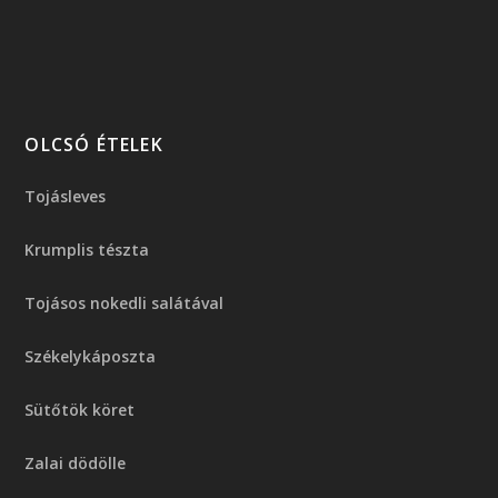
OLCSÓ ÉTELEK
Tojásleves
Krumplis tészta
Tojásos nokedli salátával
Székelykáposzta
Sütőtök köret
Zalai dödölle