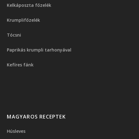
Kelkáposzta főzelék
Krumplifőzelék
Tócsni
Paprikás krumpli tarhonyával
Kefíres fánk
MAGYAROS RECEPTEK
Húsleves