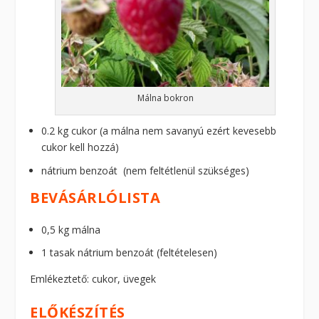
Málna bokron
0.2 kg cukor (a málna nem savanyú ezért kevesebb
cukor kell hozzá)
nátrium benzoát (nem feltétlenül szükséges)
BEVÁSÁRLÓLISTA
0,5 kg málna
1 tasak nátrium benzoát (feltételesen)
Emlékeztető: cukor, üvegek
ELŐKÉSZÍTÉS