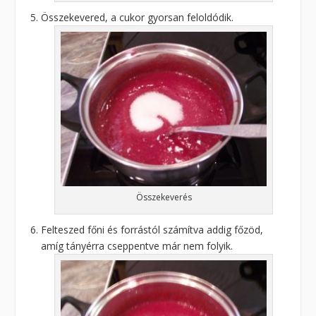
Összekevered, a cukor gyorsan feloldódik.
Összekeverés
Felteszed főni és forrástól számítva addig főzöd,
amíg tányérra cseppentve már nem folyik.