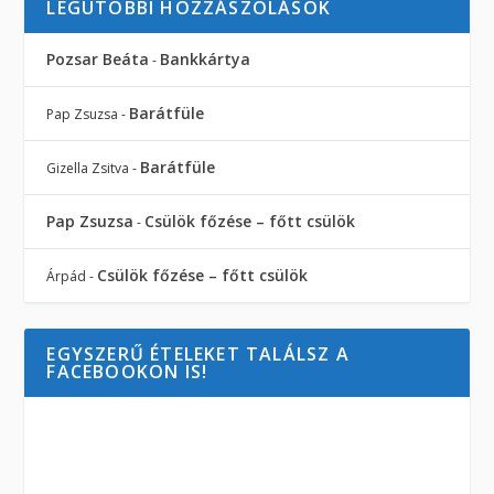
LEGUTÓBBI HOZZÁSZÓLÁSOK
Pozsar Beáta
Bankkártya
-
Barátfüle
Pap Zsuzsa
-
Barátfüle
Gizella Zsitva
-
Pap Zsuzsa
Csülök főzése – főtt csülök
-
Csülök főzése – főtt csülök
Árpád
-
EGYSZERŰ ÉTELEKET TALÁLSZ A
FACEBOOKON IS!