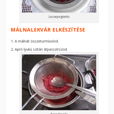
Lecsepegtetés
MÁLNALEKVÁR ELKÉSZÍTÉSE
A málnát összeturmixolod.
Apró lyukú szitán átpasszírozod.