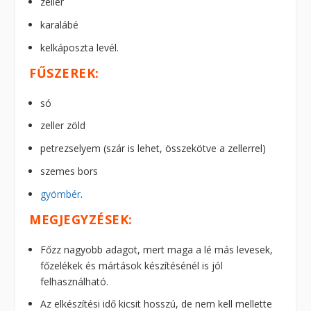
zeller
karalábé
kelkáposzta levél.
FŰSZEREK:
só
zeller zöld
petrezselyem (szár is lehet, összekötve a zellerrel)
szemes bors
gyömbér
.
MEGJEGYZÉSEK:
Főzz nagyobb adagot, mert maga a lé más levesek,
főzelékek és mártások készítésénél is jól
felhasználható.
Az elkészítési idő kicsit hosszú, de nem kell mellette