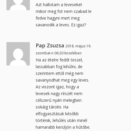
Azt hallotam a leveseket
mikor meg fot nem szabad le
fedve hagyni mert meg
savanodik a leves. Ez igaz?
Pap Zsuzsa
2018. május 19.
szombat-n 06:20 közelében
Ha az ételre fedőt teszel,
lassabban fog kihűlni, de
szerintem ettől még nem
savanyodhat meg egy leves.
Az viszont igaz, hogy a
levesek nagy részét nem
célszerű nyári melegben
sokáig tárolni. Ha
elfogyasztásuk később
történik, lehűlés után minél
hamarabb kerüljön a hűtőbe.