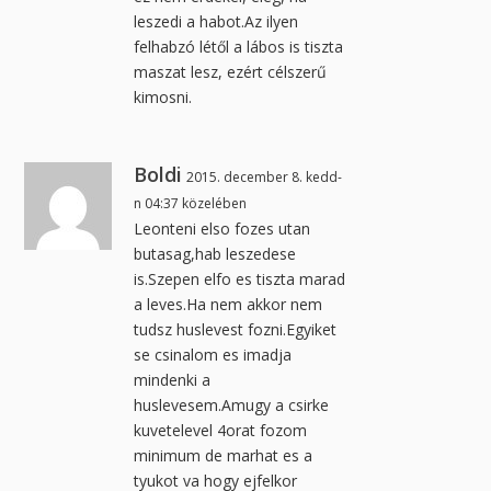
leszedi a habot.Az ilyen
felhabzó létől a lábos is tiszta
maszat lesz, ezért célszerű
kimosni.
Boldi
2015. december 8. kedd-
n 04:37 közelében
Leonteni elso fozes utan
butasag,hab leszedese
is.Szepen elfo es tiszta marad
a leves.Ha nem akkor nem
tudsz huslevest fozni.Egyiket
se csinalom es imadja
mindenki a
huslevesem.Amugy a csirke
kuvetelevel 4orat fozom
minimum de marhat es a
tyukot va hogy ejfelkor