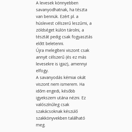
A levesek könnyebben
savanyodhatnak, ha tészta
van bennük. Ezért pl. a
húslevest célszerű leszűrni, a
zöldséget külön tárolni, a
tésztát pedig csak fogyasztás
előtt beletenni.
Újra melegíteni viszont csak
annyit célszerű (és ez más
levesekre is igaz), amennyi
elfogy.
A savanyodás kémiai okát
viszont nem ismerem. Ha
időm engedi, később
igyekszem utána nézni. Ez
valószínűleg csak
szakácsoknak készülő
szakkönyvekben található
meg.