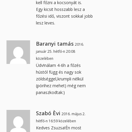
kell főzni a kocsonyát is.
Egy kicsit hosszabb lesz a
főzési idő, viszont sokkal jobb
lesz leves.
Baranyi tamás
2016.
január 25. hétfő-n 20:08
közelében
Üdv!nálam 4-6h a főzés
hústól függ és nagy sok
zöldséggel,krumpli nélkül
(pörihez mehet) még nem
panaszkodtak:)
Szabó Èvi
2016. május 2.
hétfő-n 16:59 közelében
Kedves Zsuzsa!Èn most