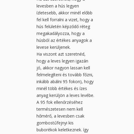
levesben a hús legyen
ízletesebb, akkor minél előbb
fel kell forralni a vizet, hogy a
hús felületén képződő réteg
megakadályozza, hogy a
húsból az értékes anyagok a
levese kerüljenek.
Ha viszont azt szeretnéd,
hogy a leves legyen igazán
jó, akkor nagyon lassan kell
felmelegíteni és tovább főzni,
inkább abálni 95 fokon), hogy
minél több értékes és ízes
anyag kerüljön a leves levébe.
A 95 fok ellenőrzéséhez
természetesen nem kell
hőmérő, a levesben csak
gombostűfejnyi kis
buborékok keletkeznek. így