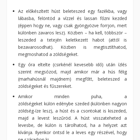
Az előkészített húst beleteszed egy fazékba, vagy
lábasba, felöntöd a vízzel és lassan főzni kezded
(éppen hogy ne, vagy csak gyöngyözve forrjon, mert
különben zavaros lesz). Közben – ha kell, többször –
leszeded a tetején keletkezett habot (attól is
bezavarosodhat). Közben is megtisztíthatod,
megmoshatod a zöldségeket.
Egy óra eltelte (csirkénél kevesebb idő) után ízlés
szerint megsózod, majd amikor már a hús félig
(marhahúsnál majdnem) megfőtt, beleteszed a
zöldségeket és fűszereket.
Amikor minden puha, a
zöldségeket külön edénybe szeded (különben nagyon
zöldség-íze lesz), a húst és a csontokat is kiszeded,
majd a levest leszűröd. A húst visszateheted a
levesbe, de külön is tárolhatod, ha a helyzet azt
kívánja. Ilyenkor öntsd le a leves egy részével, hogy
ne száradjon ki.