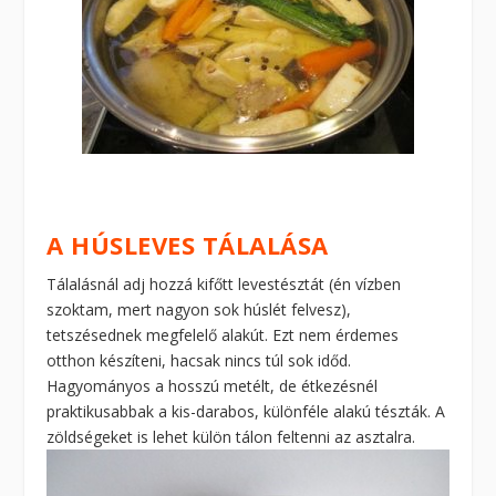
A HÚSLEVES TÁLALÁSA
Tálalásnál adj hozzá kifőtt
levestésztát (én vízben
szoktam, mert nagyon sok húslét felvesz),
tetszésednek megfelelő alakút. Ezt nem érdemes
otthon készíteni, hacsak nincs túl sok időd.
Hagyományos a hosszú metélt, de étkezésnél
praktikusabbak a kis-darabos, különféle alakú tészták. A
zöldségeket is lehet külön tálon feltenni az asztalra.