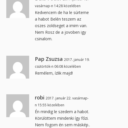
vasárnap-n 14:28 közelében
Kedvencem de ha le súrteme
a habot Belén teszem az
oszes zoldseget a imim van.
Nem Rosz de a jovoben igy
csinalom.
Pap Zsuzsa
2017. január 19.
csütörtök-n 06:08 közelében
Remélem, ízlik majd!
robi
2017. január 22. vasárnap-
n 15:55 közelében
Én mindig le szedem a habot.
Körülöttem mindenki így főzi.
Nem fogom én sem máskép..