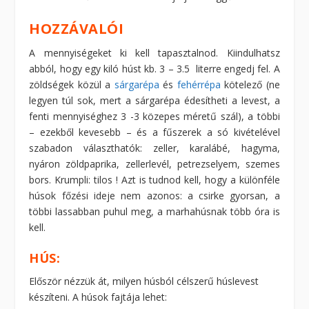
HOZZÁVALÓI
A mennyiségeket ki kell tapasztalnod. Kiindulhatsz
abból, hogy egy kiló húst kb. 3 – 3.5 literre engedj fel. A
zöldségek közül a
sárgarépa
és
fehérrépa
kötelező (ne
legyen túl sok, mert a sárgarépa édesítheti a levest, a
fenti mennyiséghez 3 -3 közepes méretű szál), a többi
– ezekből kevesebb – és a fűszerek a só kivételével
szabadon választhatók: zeller, karalábé, hagyma,
nyáron zöldpaprika, zellerlevél, petrezselyem, szemes
bors. Krumpli: tilos ! Azt is tudnod kell, hogy a különféle
húsok főzési ideje nem azonos: a csirke gyorsan, a
többi lassabban puhul meg, a marhahúsnak több óra is
kell.
HÚS:
Először nézzük át, milyen húsból célszerű húslevest
készíteni. A húsok fajtája lehet: