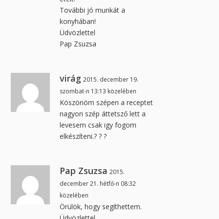
További jó munkát a
konyhában!
Üdvözlettel
Pap Zsuzsa
virág
2015. december 19.
szombat-n 13:13 közelében
Köszönöm szépen a receptet
nagyon szép áttetsző lett a
levesem csak igy fogom
elkészíteni.? ? ?
Pap Zsuzsa
2015.
december 21. hétfő-n 08:32
közelében
Örülök, hogy segíthettem.
Üdvözlettel