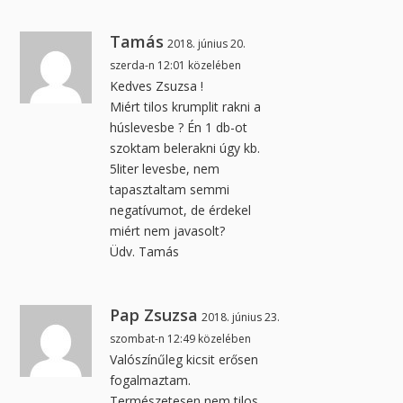
Tamás
2018. június 20.
szerda-n 12:01 közelében
Kedves Zsuzsa !
Miért tilos krumplit rakni a
húslevesbe ? Én 1 db-ot
szoktam belerakni úgy kb.
5liter levesbe, nem
tapasztaltam semmi
negatívumot, de érdekel
miért nem javasolt?
Üdv. Tamás
Pap Zsuzsa
2018. június 23.
szombat-n 12:49 közelében
Valószínűleg kicsit erősen
fogalmaztam.
Természetesen nem tilos,