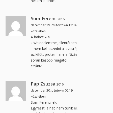
nekem is öröm.
Som Ferenc
2016.
december 29. csütörtök-n 12:34
közelében
A habot – a
közhiedelemmel,ellentétben !
– nem kel leszedni a levesrő,
az kifőtt protein, ami a főzés
során kèsőbb magától
eltűnik.
Pap Zsuzsa
2016.
december 30. péntek-n 06:19
közelében
Som Ferencnek:
Egyrészt: a hab nem tűnik el,