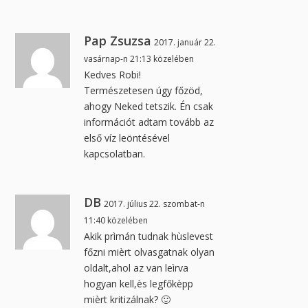
Pap Zsuzsa
2017. január 22.
vasárnap-n 21:13 közelében
Kedves Robi!
Természetesen úgy főzöd,
ahogy Neked tetszik. Én csak
információt adtam tovább az
első víz leöntésével
kapcsolatban.
DB
2017. július 22. szombat-n
11:40 közelében
Akik prìmán tudnak hùslevest
főzni mièrt olvasgatnak olyan
oldalt,ahol az van leìrva
hogyan kell,ès legfőkèpp
mièrt kritizálnak? 🙂