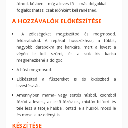
állnod, közben – míg a leves fő – más dolgokkal
foglalkozhatsz, csak időnként kell ránézned.
A HOZZÁVALÓK ELŐKÉSZÍTÉSE
A zöldségeket megtisztítod és megmosod,
feldarabolod. A répákat hosszúkásra, a többit,
nagyobb darabokra (ne karikára, mert a levest a
végén le kell szűrni, és a sok kis karika
megnehezítené a dolgod.
A húst megmosod.
Előkészíted a fűszereket is és kikészíted a
levestésztát.
Amennyiben marha- vagy sertés húsból, csontból
főzöd a levest, az első főzővizet, miután felforrt és
tele lesz a teteje habbal, öntsd le a húsról, mosd le
és mosd ki az edényt is.
KÉSZÍTÉSE