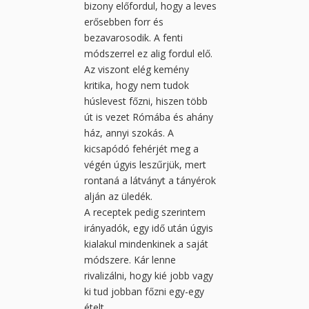
bizony előfordul, hogy a leves
erősebben forr és
bezavarosodik. A fenti
módszerrel ez alig fordul elő.
Az viszont elég kemény
kritika, hogy nem tudok
húslevest főzni, hiszen több
út is vezet Rómába és ahány
ház, annyi szokás. A
kicsapódó fehérjét meg a
végén úgyis leszűrjük, mert
rontaná a látványt a tányérok
alján az üledék.
A receptek pedig szerintem
irányadók, egy idő után úgyis
kialakul mindenkinek a saját
módszere. Kár lenne
rivalizálni, hogy kié jobb vagy
ki tud jobban főzni egy-egy
ételt.