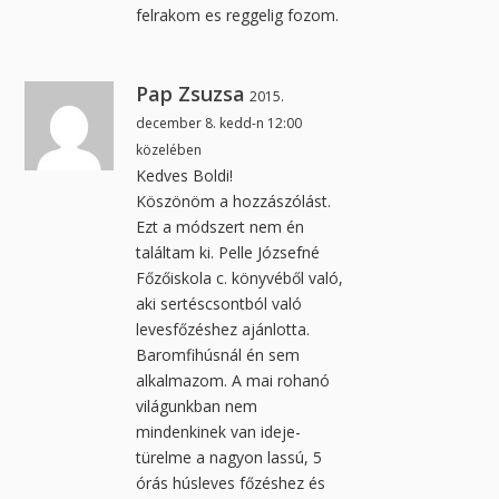
felrakom es reggelig fozom.
Pap Zsuzsa
2015.
december 8. kedd-n 12:00
közelében
Kedves Boldi!
Köszönöm a hozzászólást.
Ezt a módszert nem én
találtam ki. Pelle Józsefné
Főzőiskola c. könyvéből való,
aki sertéscsontból való
levesfőzéshez ajánlotta.
Baromfihúsnál én sem
alkalmazom. A mai rohanó
világunkban nem
mindenkinek van ideje-
türelme a nagyon lassú, 5
órás húsleves főzéshez és