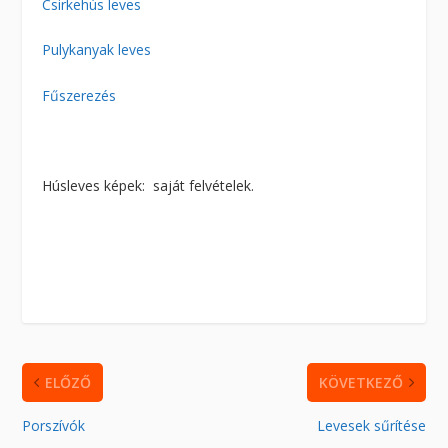
Csirkehús leves
Pulykanyak leves
Fűszerezés
Húsleves képek: saját felvételek.
ELŐZŐ
KÖVETKEZŐ
Porszívók
Levesek sűrítése