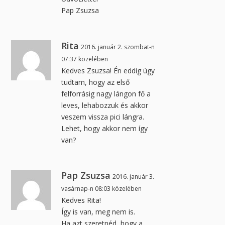
Pap Zsuzsa
Rita
2016. január 2. szombat-n
07:37 közelében
Kedves Zsuzsa! Én eddig úgy
tudtam, hogy az első
felforrásig nagy lángon fő a
leves, lehabozzuk és akkor
veszem vissza pici lángra.
Lehet, hogy akkor nem így
van?
Pap Zsuzsa
2016. január 3.
vasárnap-n 08:03 közelében
Kedves Rita!
Így is van, meg nem is.
Ha azt szeretnéd, hogy a