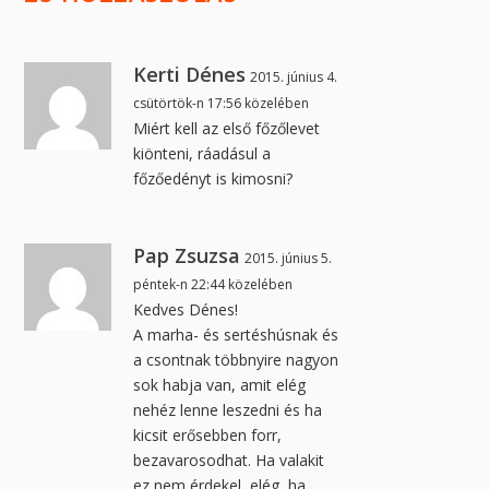
Kerti Dénes
2015. június 4.
csütörtök-n 17:56 közelében
Miért kell az első főzőlevet
kiönteni, ráadásul a
főzőedényt is kimosni?
Pap Zsuzsa
2015. június 5.
péntek-n 22:44 közelében
Kedves Dénes!
A marha- és sertéshúsnak és
a csontnak többnyire nagyon
sok habja van, amit elég
nehéz lenne leszedni és ha
kicsit erősebben forr,
bezavarosodhat. Ha valakit
ez nem érdekel, elég, ha