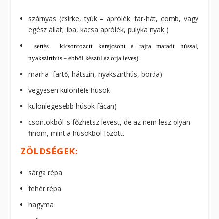
szárnyas (csirke, tyúk – aprólék, far-hát, comb, vagy
egész állat; liba, kacsa aprólék, pulyka nyak )
sertés kicsontozott karajcsont a rajta maradt hússal,
nyakszirthús – ebből készül az orja leves)
marha fartő, hátszín, nyakszirthús, borda)
vegyesen különféle húsok
különlegesebb húsok fácán)
csontokból is főzhetsz levest, de az nem lesz olyan
finom, mint a húsokból főzött.
ZÖLDSÉGEK:
sárga répa
fehér répa
hagyma