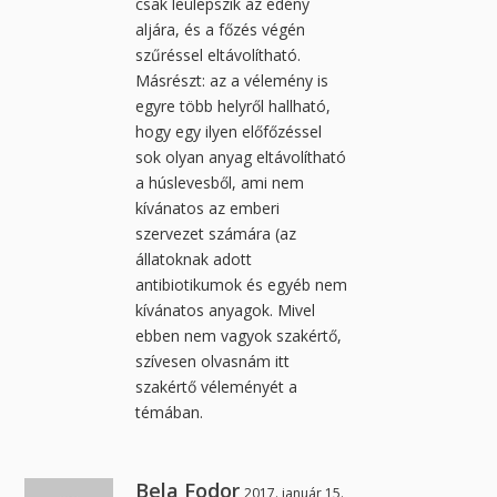
csak leülepszik az edény
aljára, és a főzés végén
szűréssel eltávolítható.
Másrészt: az a vélemény is
egyre több helyről hallható,
hogy egy ilyen előfőzéssel
sok olyan anyag eltávolítható
a húslevesből, ami nem
kívánatos az emberi
szervezet számára (az
állatoknak adott
antibiotikumok és egyéb nem
kívánatos anyagok. Mivel
ebben nem vagyok szakértő,
szívesen olvasnám itt
szakértő véleményét a
témában.
Bela Fodor
2017. január 15.