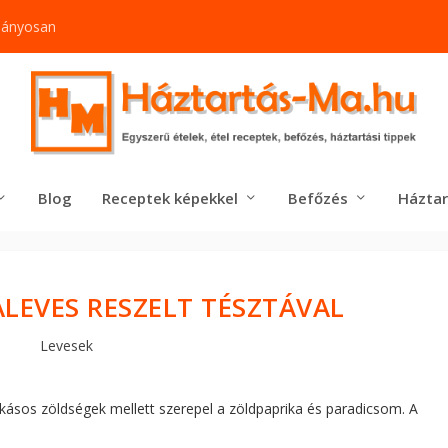
mányosan
Blog
Receptek képekkel
Befőzés
Háztar
LEVES RESZELT TÉSZTÁVAL
Levesek
zokásos zöldségek mellett szerepel a zöldpaprika és paradicsom. A