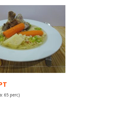
PT
a: 65 perc)