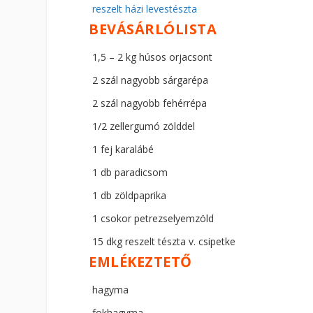
reszelt házi levestészta
BEVÁSÁRLÓLISTA
1,5 – 2 kg húsos orjacsont
2 szál nagyobb sárgarépa
2 szál nagyobb fehérrépa
1/2 zellergumó zölddel
1 fej karalábé
1 db paradicsom
1 db zöldpaprika
1 csokor petrezselyemzöld
15 dkg reszelt tészta v. csipetke
EMLÉKEZTETŐ
hagyma
fokhagyma