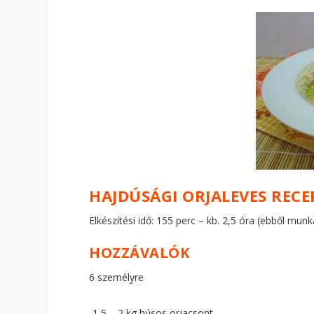
HAJDÚSÁGI ORJALEVES RECE
Elkészítési idő: 155 perc – kb. 2,5 óra (ebből munk
HOZZÁVALÓK
6 személyre
1,5 – 2 kg húsos orjacsont