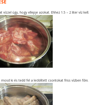
ÉSE
vízzel úgy, hogy ellepje azokat. Ehhez 1.5 – 2 liter víz kell.
 mosd ki és tedd fel a leöblített csontokat friss vízben főni.