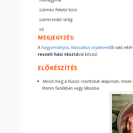
szemes fekete bors
szerecsedió virág
só
MEGJEGYZÉS:
A
hagyományos, klasszikus orjaleves
től való elt
reszelt házi tésztá
val készül.
ELŐKÉSZÍTÉS
Mosd meg a húsos csontokat alaposan, mivel a 
literes fazékban vagy lábasba.