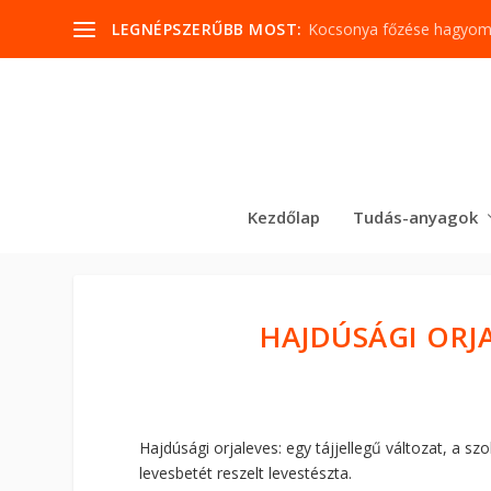
LEGNÉPSZERŰBB MOST:
Kocsonya főzése hagyo
Kezdőlap
Tudás-anyagok
HAJDÚSÁGI ORJA
Hajdúsági orjaleves: egy tájjellegű változat, a s
levesbetét reszelt levestészta.