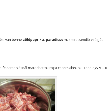
érés: van benne
zöldpaprika
,
paradicsom
, szerecsendió virág és
feldarabolásnál maradhattak rajta csontszilánkok. Tedd egy 5 – 6