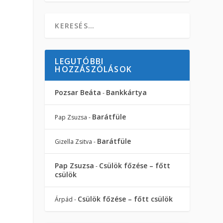
LEGUTÓBBI
HOZZÁSZÓLÁSOK
Pozsar Beáta
Bankkártya
-
Barátfüle
Pap Zsuzsa
-
Barátfüle
Gizella Zsitva
-
Pap Zsuzsa
Csülök főzése – főtt
-
csülök
Csülök főzése – főtt csülök
Árpád
-