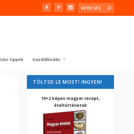
tási tippek
Gazdálkodás
TÖLTSD LE MOST! INGYEN!
10+2 képes magyar recept,
ételtörténetek