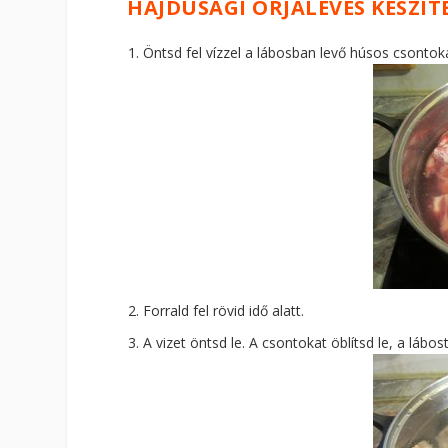
HAJDÚSÁGI ORJALEVES KÉSZÍT
Öntsd fel vízzel a lábosban levő húsos csontokat 
Forrald fel rövid idő alatt.
A vizet öntsd le. A csontokat öblítsd le, a lábost