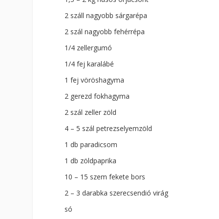
2 száll nagyobb sárgarépa
2 szál nagyobb fehérrépa
1/4 zellergumó
1/4 fej karalábé
1 fej vöröshagyma
2 gerezd fokhagyma
2 szál zeller zöld
4 – 5 szál petrezselyemzöld
1 db paradicsom
1 db zöldpaprika
10 – 15 szem fekete bors
2 – 3 darabka szerecsendió virág
só