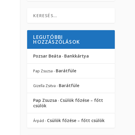
LEGUTÓBBI
HOZZÁSZÓLÁSOK
Pozsar Beáta
Bankkártya
-
Barátfüle
Pap Zsuzsa
-
Barátfüle
Gizella Zsitva
-
Pap Zsuzsa
Csülök főzése – főtt
-
csülök
Csülök főzése – főtt csülök
Árpád
-