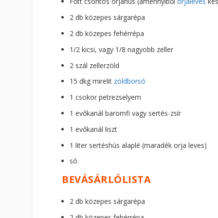
Főtt csontos orjahús (amennyiből
orjaleves
kés
2 db közepes sárgarépa
2 db közepes fehérrépa
1/2 kicsi, vagy 1/8 nagyobb zeller
2 szál zellerzöld
15 dkg mirelit
zöldborsó
1 csokor petrezselyem
1 evőkanál baromfi vagy sertés-zsír
1 evőkanál liszt
1 liter sertéshús alaplé (maradék orja leves)
só
BEVÁSÁRLÓLISTA
2 db közepes sárgarépa
2 db közepes fehérrépa