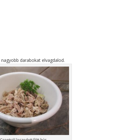
 A nagyobb darabokat elvagdalod.
Csontról leszedett főtt hús