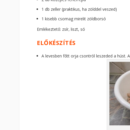
1 db zeller (praktikus, ha zölddel veszed)
1 kisebb csomag mirelit zöldborsó
Emlékeztető: zsír, liszt, só
ELŐKÉSZÍTÉS
A levesben főtt orja csontról leszeded a húst.