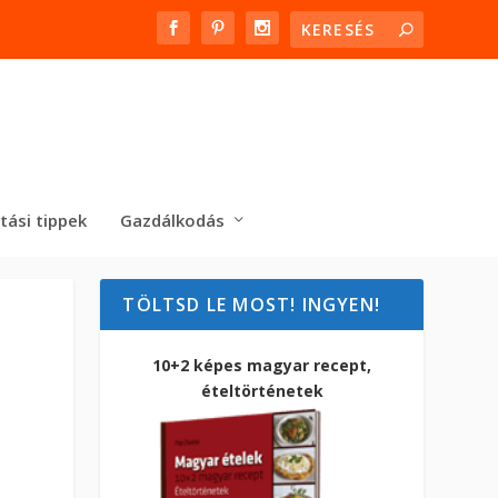
tási tippek
Gazdálkodás
TÖLTSD LE MOST! INGYEN!
10+2 képes magyar recept,
ételtörténetek