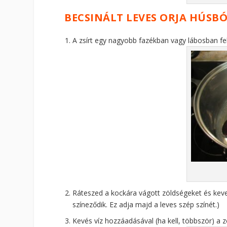
BECSINÁLT LEVES ORJA HÚSBÓL
A zsírt egy nagyobb fazékban vagy lábosban fe
Ráteszed a kockára vágott zöldségeket és kever
színeződik. Ez adja majd a leves szép színét.)
Kevés víz hozzáadásával (ha kell, többször) a 