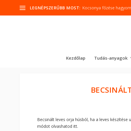
LEGNÉPSZERŰBB MOST:
Kocsonya főzése hagyo
Kezdőlap
Tudás-anyagok
BECSINÁLT
Becsinált leves orja húsból, ha a leves készítése
módot olvashatod itt.