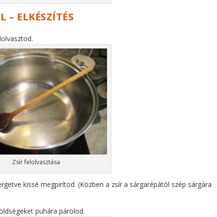
 – ELKÉSZÍTÉS
lolvasztod.
Zsír felolvasztása
getve kissé megpirítod. (Közben a zsír a sárgarépától szép sárgára
zöldségeket puhára párolod.