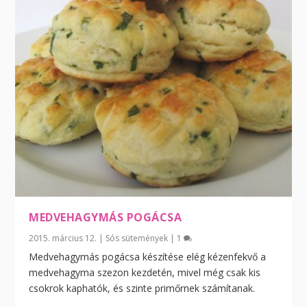
MEDVEHAGYMÁS POGÁCSA
2015. március 12.
|
Sós sütemények
|
1
Medvehagymás pogácsa készítése elég kézenfekvő a
medvehagyma szezon kezdetén, mivel még csak kis
csokrok kaphatók, és szinte primőrnek számítanak.