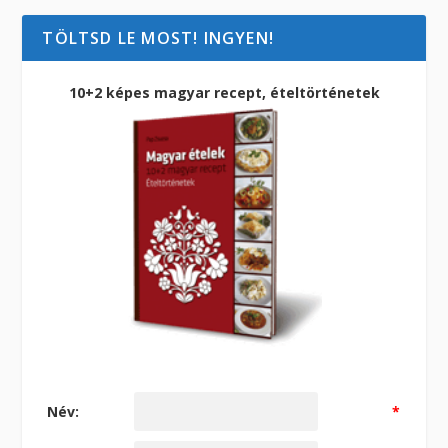
TÖLTSD LE MOST! INGYEN!
10+2 képes magyar recept, ételtörténetek
Név:
*