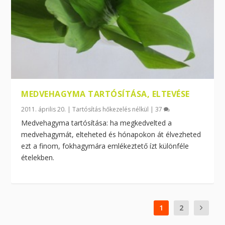
MEDVEHAGYMA TARTÓSÍTÁSA, ELTEVÉSE
2011. április 20.
|
Tartósítás hőkezelés nélkül
|
37
Medvehagyma tartósítása: ha megkedvelted a
medvehagymát, elteheted és hónapokon át élvezheted
ezt a finom, fokhagymára emlékeztető ízt különféle
ételekben.
1
2