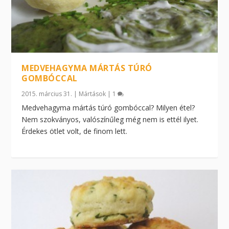
MEDVEHAGYMA MÁRTÁS TÚRÓ
GOMBÓCCAL
2015. március 31.
|
Mártások
|
1
Medvehagyma mártás túró gombóccal? Milyen étel?
Nem szokványos, valószínűleg még nem is ettél ilyet.
Érdekes ötlet volt, de finom lett.