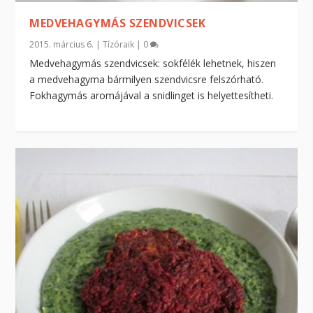
MEDVEHAGYMÁS SZENDVICSEK
2015. március 6.
|
Tízóraik
|
0
Medvehagymás szendvicsek: sokfélék lehetnek, hiszen
a medvehagyma bármilyen szendvicsre felszórható.
Fokhagymás aromájával a snidlinget is helyettesítheti.