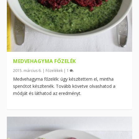
MEDVEHAGYMA FŐZELÉK
2015. március 6.
|
Főzelékek
|
1
Medvehagyma főzelék: úgy készítettem el, mintha
spenótot készítenék. Tovább követve olvashatod a
módját és láthatod az eredményt.