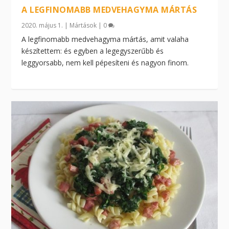
A LEGFINOMABB MEDVEHAGYMA MÁRTÁS
2020. május 1.
|
Mártások
|
0
A legfinomabb medvehagyma mártás, amit valaha
készítettem: és egyben a legegyszerűbb és
leggyorsabb, nem kell pépesíteni és nagyon finom.