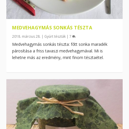
MEDVEHAGYMÁS SONKÁS TÉSZTA
2018. március 28.
|
Gyúrt tészták
|
7
Medvehagymás sonkás tészta: főtt sonka maradék
párosítása a friss tavaszi medvehagymával. Mi is
lehetne más az eredmény, mint finom tésztaétel.