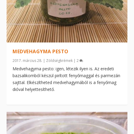
MEDVEHAGYMA PESTO
2017. március 28.
|
Zöldségkrémek
|
2
Medvehagyma pesto: igen, létezik ilyen is. Az eredeti
bazsalikomból készül pirított fenyőmaggal és parmezán
sajttal. Elkészítheted medvehagymából is a fenyőmag
dióval helyettesíthető.