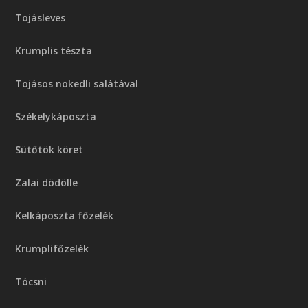
Tojásleves
Krumplis tészta
Tojásos nokedli salátával
Székelykáposzta
Sütőtök köret
Zalai dödölle
Kelkáposzta főzelék
Krumplifőzelék
Tócsni