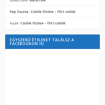
Barátfüle
Gizella Zsitva
-
Pap Zsuzsa
Csülök főzése – főtt csülök
-
Csülök főzése – főtt csülök
Árpád
-
EGYSZERŰ ÉTELEKET TALÁLSZ A
FACEBOOKON IS!