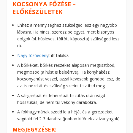
KOCSONYA FŐZÉSE –
ELŐKÉSZÜLETEK
Ehhez a mennyiséghez szükséged lesz egy nagyobb
lábasra. Ha nincs, szerezz be egyet, mert bizonyos
dolgok (pl. húsleves, töltött káposzta) szükséged lesz
rá.
Nagy főzőedény
t itt találsz.
A bőrkéket, bőrkés részeket alaposan megtisztítod,
megmosod (a húst is beleértve). Ha konyhakész
kocsonyahúst veszel, azzal kevesebb gondod lesz, de
azt is nézd át és szükség szerint tisztítsd meg.
A sárgarépát és fehérrépát tisztítás után vágd
hosszúkás, de nem túl vékony darabokra.
A fokhagymának szedd le a héját és a gerezdeket
vagdald fel 2-3 darabra (jobban kifőnek az ízanyagok)
MEGJEGYZÉSEK: