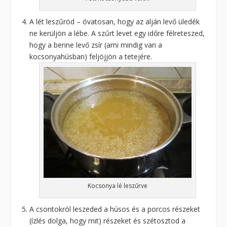
A lét leszűröd – óvatosan, hogy az alján levő üledék
ne kerüljön a lébe. A szűrt levet egy időre félreteszed,
hogy a benne levő zsír (ami mindig van a
kocsonyahúsban) feljöjjön a tetejére.
Kocsonya lé leszűrve
A csontokról leszeded a húsos és a porcos részeket
(ízlés dolga, hogy mit) részeket és szétosztod a