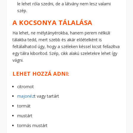
le lehet róla szedni, de a látvány nem lesz valami
szép.
A KOCSONYA TÁLALÁSA
Ha lehet, ne mélytányérokba, hanem perem nélküli
tálakba tedd, mert szebb és akár előételként is
feltálalhatod úgy, hogy a széleken késsel kicsit fellazítva
egy tálra kiborítod. Szép, cikk alakú szeletekre lehet így
vágni.
LEHET HOZZÁ ADNI:
citromot
majonéz
t vagy tartárt
tormát
mustárt
tormás mustárt