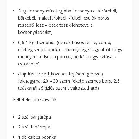
2 kg kocsonyahús (legjobb kocsonya a körömből,
bőrkéből, malacfarokból, -fülből, csülök bőrös
részéből lesz – ezek teszik lehetővé a
kocsonyásodást)
0,6-1 kg disznóhús (csülök húsos része, comb,
esetleg szép lapocka – mennyisége függ attól, hogy
mennyire kedvelt a porcok, bőrkék fogyasztása a
családban)
alap fűszerek: 1 közepes fej (nem gerezd!)
fokhagyma, 20 – 30 szem fekete szemes bors, 2,5
teáskanál só (ízlés szerint változtatható)
Feltételes hozzávalók:
2 szál sárgarépa
2 szál fehérrépa
1 db csípős paprika