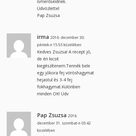
ismerőseidnek.
Üdvözlettel
Pap Zsuzsa
irma
2016. december 30.
péntek-n 15:53 közelében
Kedves Zsuzsa! A recept jó,
de én kicsit
kiegészítenem.Tennék bele
egy jókora fej vöröshagymat
hejastul és 3-4 fej
fokhagymat.Különben
minden OK! Üdv
Pap Zsuzsa
2016.
december 31. szombat-n 03:42
közelében