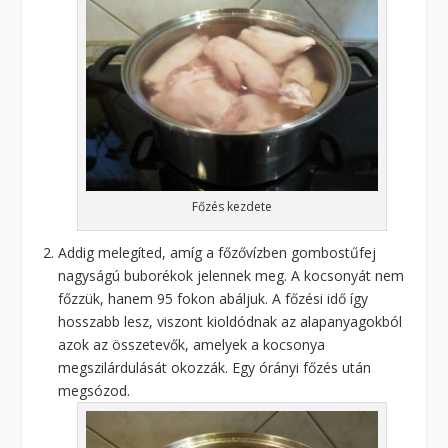
Főzés kezdete
Addig melegíted, amíg a főzővízben gombostűfej
nagyságú buborékok jelennek meg. A kocsonyát nem
főzzük, hanem 95 fokon abáljuk. A főzési idő így
hosszabb lesz, viszont kioldódnak az alapanyagokból
azok az összetevők, amelyek a kocsonya
megszilárdulását okozzák. Egy órányi főzés után
megsózod.