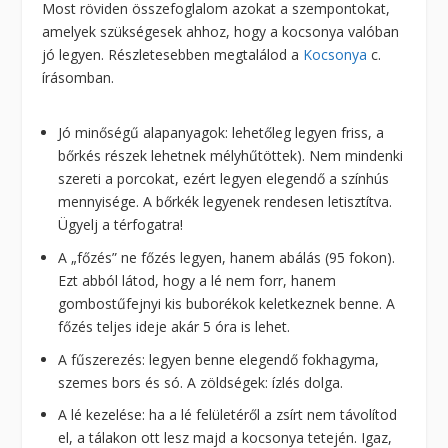
Most röviden összefoglalom azokat a szempontokat,
amelyek szükségesek ahhoz, hogy a kocsonya valóban
jó legyen. Részletesebben megtalálod a
Kocsonya
c.
írásomban.
Jó minőségű alapanyagok: lehetőleg legyen friss, a
bőrkés részek lehetnek mélyhűtöttek). Nem mindenki
szereti a porcokat, ezért legyen elegendő a színhús
mennyisége. A bőrkék legyenek rendesen letisztítva.
Ügyelj a térfogatra!
A „főzés” ne főzés legyen, hanem abálás (95 fokon).
Ezt abból látod, hogy a lé nem forr, hanem
gombostűfejnyi kis buborékok keletkeznek benne. A
főzés teljes ideje akár 5 óra is lehet.
A fűszerezés: legyen benne elegendő fokhagyma,
szemes bors és só. A zöldségek: ízlés dolga.
A lé kezelése: ha a lé felületéről a zsírt nem távolítod
el, a tálakon ott lesz majd a kocsonya tetején. Igaz,