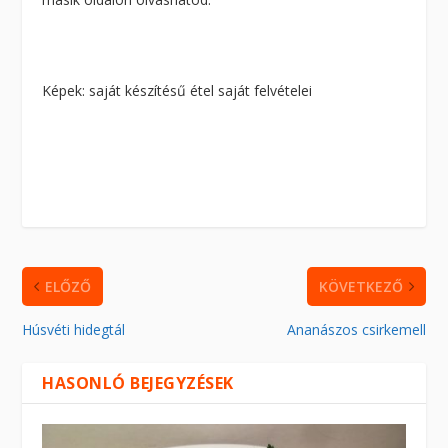
Képek: saját készítésű étel saját felvételei
ELŐZŐ
KÖVETKEZŐ
Húsvéti hidegtál
Ananászos csirkemell
HASONLÓ BEJEGYZÉSEK