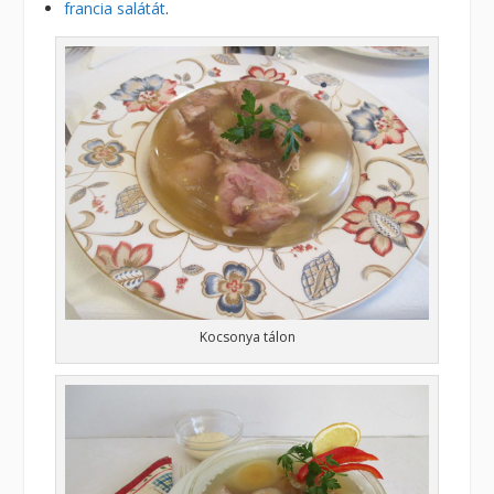
francia salátát
.
Kocsonya tálon