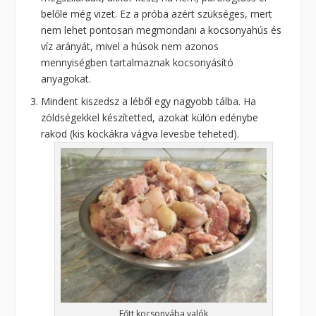
belőle még vizet. Ez a próba azért szükséges, mert
nem lehet pontosan megmondani a kocsonyahús és
víz arányát, mivel a húsok nem azonos
mennyiségben tartalmaznak kocsonyásító
anyagokat.
Mindent kiszedsz a léből egy nagyobb tálba. Ha
zöldségekkel készítetted, azokat külön edénybe
rakod (kis kockákra vágva levesbe teheted).
Főtt kocsonyába valók