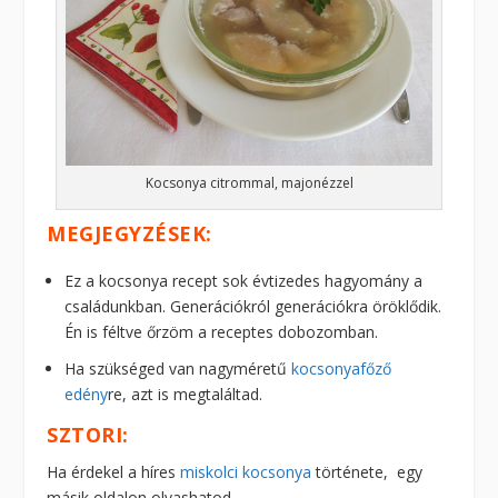
Kocsonya citrommal, majonézzel
MEGJEGYZÉSEK:
Ez a kocsonya recept sok évtizedes hagyomány a
családunkban. Generációkról generációkra öröklődik.
Én is féltve őrzöm a receptes dobozomban.
Ha szükséged van nagyméretű
kocsonyafőző
edény
re, azt is megtaláltad.
SZTORI:
Ha érdekel a híres
miskolci kocsonya
története, egy
másik oldalon olvashatod.