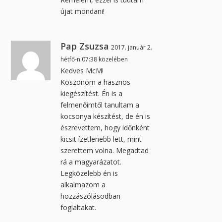
újat mondani!
Pap Zsuzsa
2017. január 2.
hétfő-n 07:38 közelében
Kedves McM!
Köszönöm a hasznos
kiegészítést. Én is a
felmenőimtől tanultam a
kocsonya készítést, de én is
észrevettem, hogy időnként
kicsit ízetlenebb lett, mint
szerettem volna. Megadtad
rá a magyarázatot.
Legközelebb én is
alkalmazom a
hozzászólásodban
foglaltakat.