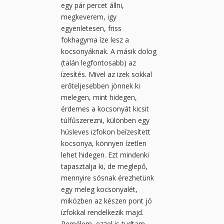
egy pár percet állni,
megkeverem, igy
egyenletesen, friss
fokhagyma íze lesz a
kocsonyáknak. A másik dolog
(talán legfontosabb) az
ízesítés. Mivel az izek sokkal
erőteljesebben jönnek ki
melegen, mint hidegen,
érdemes a kocsonyát kicsit
túlfűszerezni, különben egy
húsleves izfokon beízesített
kocsonya, könnyen ízetlen
lehet hidegen. Ezt mindenki
tapasztalja ki, de meglepő,
mennyire sósnak érezhetünk
egy meleg kocsonyalét,
miközben az készen pont jó
ízfokkal rendelkezik majd.
Remélem, ezzel is tudtam