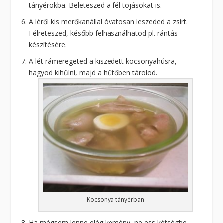
tányérokba. Beleteszed a fél tojásokat is.
A léről kis merőkanállal óvatosan leszeded a zsírt.
Félreteszed, később felhasználhatod pl. rántás
készítésére.
A lét rámeregeted a kiszedett kocsonyahúsra,
hagyod kihűlni, majd a hűtőben tárolod.
Kocsonya tányérban
Ha mégsem lenne elég kemény, ne ess kétségbe,