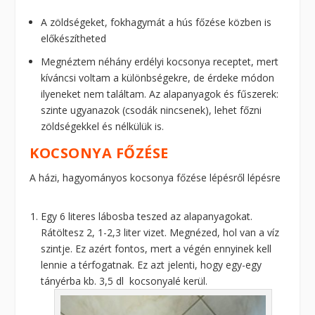
A zöldségeket, fokhagymát a hús főzése közben is
előkészítheted
Megnéztem néhány erdélyi kocsonya receptet, mert
kíváncsi voltam a különbségekre, de érdeke módon
ilyeneket nem találtam. Az alapanyagok és fűszerek:
szinte ugyanazok (csodák nincsenek), lehet főzni
zöldségekkel és nélkülük is.
KOCSONYA FŐZÉSE
A házi, hagyományos kocsonya főzése lépésről lépésre
Egy 6 literes lábosba teszed az alapanyagokat.
Rátöltesz 2, 1-2,3 liter vizet. Megnézed, hol van a víz
szintje. Ez azért fontos, mert a végén ennyinek kell
lennie a térfogatnak. Ez azt jelenti, hogy egy-egy
tányérba kb. 3,5 dl kocsonyalé kerül.