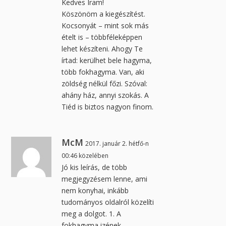
Kedves Iram!
Köszönöm a kiegészítést.
Kocsonyát – mint sok más
ételt is – többféleképpen
lehet készíteni. Ahogy Te
írtad: kerülhet bele hagyma,
több fokhagyma. Van, aki
zöldség nélkül főzi. Szóval:
ahány ház, annyi szokás. A
Tiéd is biztos nagyon finom.
McM
2017. január 2. hétfő-n
00:46 közelében
Jó kis leírás, de több
megjegyzésem lenne, ami
nem konyhai, inkább
tudományos oldalról közelíti
meg a dolgot. 1. A
fokhagyma izének