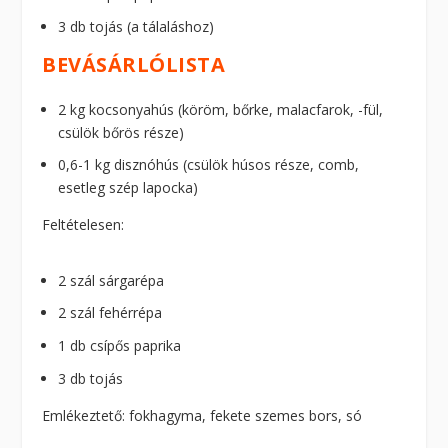
3 db tojás (a tálaláshoz)
BEVÁSÁRLÓLISTA
2 kg kocsonyahús (köröm, bőrke, malacfarok, -fül,
csülök bőrös része)
0,6-1 kg disznóhús (csülök húsos része, comb,
esetleg szép lapocka)
Feltételesen:
2 szál sárgarépa
2 szál fehérrépa
1 db csípős paprika
3 db tojás
Emlékeztető: fokhagyma, fekete szemes bors, só