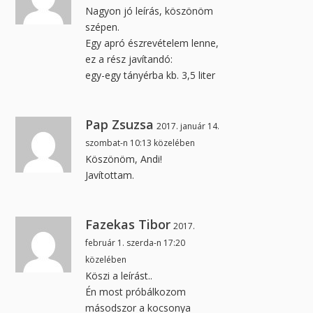
Nagyon jó leírás, köszönöm
szépen.
Egy apró észrevételem lenne,
ez a rész javítandó:
egy-egy tányérba kb. 3,5 liter
Pap Zsuzsa
2017. január 14.
szombat-n 10:13 közelében
Köszönöm, Andi!
Javítottam.
Fazekas Tibor
2017.
február 1. szerda-n 17:20
közelében
Köszi a leírást..
Én most próbálkozom
másodszor a kocsonya