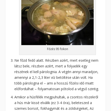
Főzés 95 fokon
Ne főzd fedő alatt. Részben azért, mert esetleg nem
látsz bele, részben azért, mert a folyadék egy
részének el kell párolognia. A végén annyi maradjon,
amennyi a 2,1-2,3 liter víz betöltése után volt. Ha
több párologna el – ami a hosszú főzési idő miatt
előfordulhat – folyamatosan pótolod a végső szintig.
Amikor a húsfélék megpuhultak, a csontos részekről
a hús már kissé elválik (ez 3-4 óra), beleteszed a
szemes borsot, fokhagymát és a zöldségeket, Az