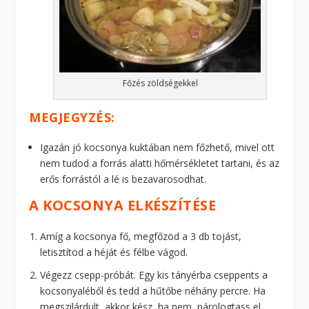
Főzés zöldségekkel
MEGJEGYZÉS:
Igazán jó kocsonya kuktában nem főzhető, mivel ott
nem tudod a forrás alatti hőmérsékletet tartani, és az
erős forrástól a lé is bezavarosodhat.
A KOCSONYA ELKÉSZÍTÉSE
Amíg a kocsonya fő, megfőzöd a 3 db tojást,
letisztítod a héját és félbe vágod.
Végezz csepp-próbát. Egy kis tányérba cseppents a
kocsonyaléből és tedd a hűtőbe néhány percre. Ha
megszilárdult, akkor kész, ha nem, párologtass el