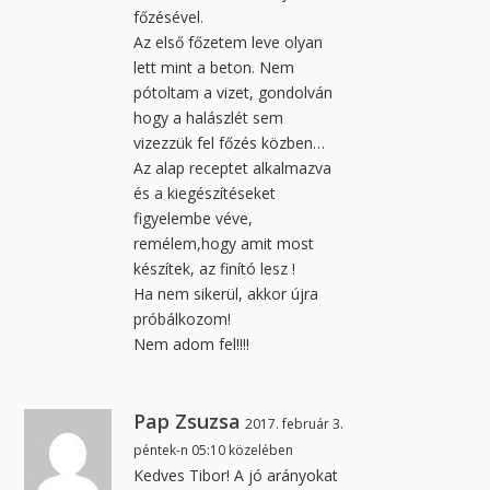
főzésével.
Az első főzetem leve olyan
lett mint a beton. Nem
pótoltam a vizet, gondolván
hogy a halászlét sem
vizezzük fel főzés közben…
Az alap receptet alkalmazva
és a kiegészítéseket
figyelembe véve,
remélem,hogy amit most
készítek, az finító lesz !
Ha nem sikerül, akkor újra
próbálkozom!
Nem adom fel!!!!
Pap Zsuzsa
2017. február 3.
péntek-n 05:10 közelében
Kedves Tibor! A jó arányokat