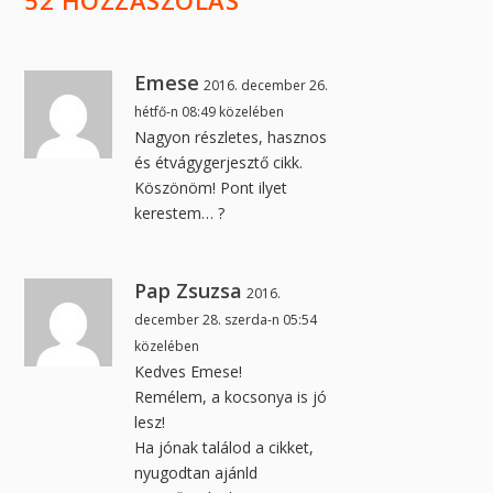
Emese
2016. december 26.
hétfő-n 08:49 közelében
Nagyon részletes, hasznos
és étvágygerjesztő cikk.
Köszönöm! Pont ilyet
kerestem… ?
Pap Zsuzsa
2016.
december 28. szerda-n 05:54
közelében
Kedves Emese!
Remélem, a kocsonya is jó
lesz!
Ha jónak találod a cikket,
nyugodtan ajánld