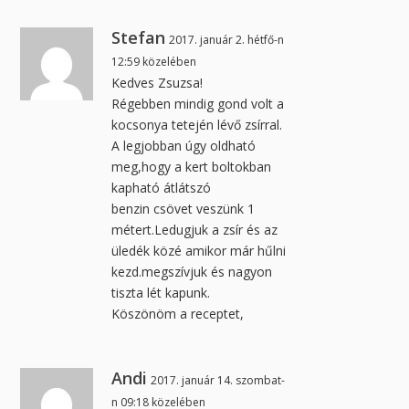
Stefan
2017. január 2. hétfő-n
12:59 közelében
Kedves Zsuzsa!
Régebben mindig gond volt a
kocsonya tetején lévő zsírral.
A legjobban úgy oldható
meg,hogy a kert boltokban
kapható átlátszó
benzin csövet veszünk 1
métert.Ledugjuk a zsír és az
üledék közé amikor már hűlni
kezd.megszívjuk és nagyon
tiszta lét kapunk.
Köszönöm a receptet,
Andi
2017. január 14. szombat-
n 09:18 közelében