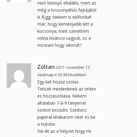
nem könnyű eltalálni, mert az
még a kocsonyahús fajtájától
is függ. Nekem is előfordult
már, hogy keményebb lett a
kocsonya, mint szerettem
volna.Kíváncsi vagyok, ez a
mostani hogy sikerült?
Zoltan
2017. november 12.
vasárnap-n 03:38 közelében
Egy ket hozza szolas.
Tetszik mindenkinek az otlete
es hozzaszolasa. Nekem
altalaban 7-8-9 tanyerral
szokot keszulni. Szedvics
papirral letakarom oket es be
a hutobe.
Na de az a helyzet hogy mi