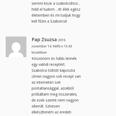
semmi köze a szabolcsihoz…
hidd el tudom .. itt élek egész
életemben és mi tudjuk hogy
kell főzni a Szabolcsit
Pap Zsuzsa
2016.
november 14. hétfő-n 15:43
közelében
Köszönöm és hálás lennék
egy valódi receptért.
Szabolcsi töltött káposzta
címen nagyon sok recept van
az interneten sok
pontatlansággal, azokból
próbáltam meg összerakni,
de ezek szerint nem nagyon
sikerült. Szívesen
elkészíteném az eredeti