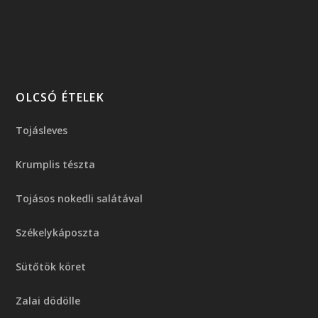
OLCSÓ ÉTELEK
Tojásleves
Krumplis tészta
Tojásos nokedli salátával
Székelykáposzta
Sütőtök köret
Zalai dödölle