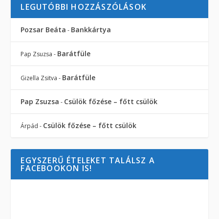
LEGUTÓBBI HOZZÁSZÓLÁSOK
Pozsar Beáta
Bankkártya
-
Barátfüle
Pap Zsuzsa
-
Barátfüle
Gizella Zsitva
-
Pap Zsuzsa
Csülök főzése – főtt csülök
-
Csülök főzése – főtt csülök
Árpád
-
EGYSZERŰ ÉTELEKET TALÁLSZ A
FACEBOOKON IS!