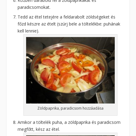
Közben darabold fel a zöldpaprikákat és
paradicsomokat.
Tedd az étel tetejére a feldarabolt zöldségeket és
főzd készre az ételt (szúrj bele a töltelékbe: puhának
kell lennie).
Zöldpaprika, paradicsom hozzáadása
Amikor a töltelék puha, a zöldpaprika és paradicsom
megfőtt, kész az étel.