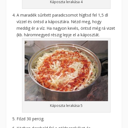
Káposzta lerakása 4
A maradék sűrített paradicsomot hígítsd fel 1,5 dl
vízzel és öntsd a káposztára. Nézd meg, hogy
meddig ér a víz. Ha nagyon kevés, öntsd még rá vizet
(kb. háromnegyed részig lepje el a káposztát.
Káposzta lerakása 5
Főzd 30 percig.