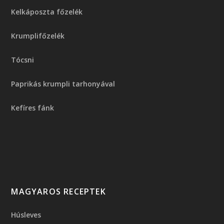
Kelkáposzta főzelék
Krumplifőzelék
Tócsni
Paprikás krumpli tarhonyával
Kefíres fánk
MAGYAROS RECEPTEK
Húsleves