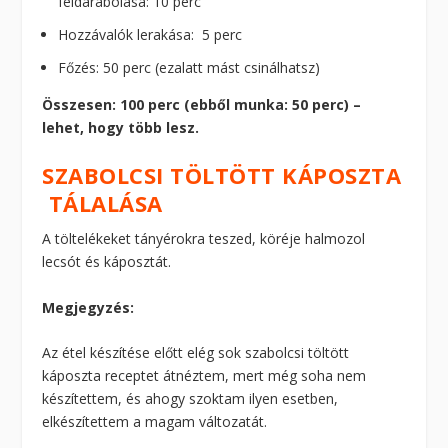
feldarabolása: 10 perc
Hozzávalók lerakása: 5 perc
Főzés: 50 perc (ezalatt mást csinálhatsz)
Összesen: 100 perc (ebből munka: 50 perc) –
lehet, hogy több lesz.
SZABOLCSI TÖLTÖTT KÁPOSZTA
TÁLALÁSA
A töltelékeket tányérokra teszed, köréje halmozol
lecsót és káposztát.
Megjegyzés:
Az étel készítése előtt elég sok szabolcsi töltött
káposzta receptet átnéztem, mert még soha nem
készítettem, és ahogy szoktam ilyen esetben,
elkészítettem a magam változatát.