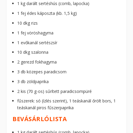
1 kg darált sertéshús (comb, lapocka)
1 fej édes káposzta (kb. 1,5 kg)
10 dkg rizs
1 fej vöröshagyma
1 evőkanál sertészsír
10 dkg szalonna
2 gerezd fokhagyma
3 db közepes paradicsom
3 db zöldpaprika
2 kis (70 g-os) sűrített paradicsompüré
fűszerek: só (ízlés szerint), 1 teáskanál őrölt bors, 1
teáskanál piros fűszerpaprika
BEVÁSÁRLÓLISTA
1 kg darált sertéshús (comb, lapocka)