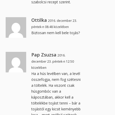
szabolcsi recept szerint.
Ottilka
2016. december 23.
péntek-n 08:48 közelében
Biztosan nem kell bele tojás?
Pap Zsuzsa
2016.
december 23. péntek-n 12:50
közelében
Ha a hús levélben van, a levél
összefogja, nem fog szétesni
a töltelék. Ha viszont csak
húsgombóc van a
káposztában, akkor kell a
töltelékbe tojást tenni – bár a
tojástól egy kicsit keményebb
lesz – mert anélkül szétesik.