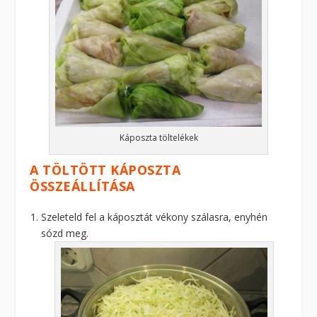
Káposzta töltelékek
A TÖLTÖTT KÁPOSZTA
ÖSSZEÁLLÍTÁSA
Szeleteld fel a káposztát vékony szálasra, enyhén
sózd meg.