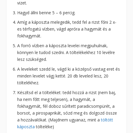
vizet.
Hagyd állni benne 5 – 6 percig.
Amíg a káposzta melegedik, tedd fel a rizst főni 2 x-
es térfogatú vízben, vágd apróra a hagymát és a
fokhagymát.
A forró vízben a káposzta levelei megpuhulnak,
könnyen le tudod szedni. A töltelékekhez 10 levélre
lesz szükséged.
A leveleket szedd le, vágd ki a középső vastag eret és
minden levelet vágj ketté. 20 db leveled lesz, 20
töltelékhez.
Készítsd el a tölteléket: tedd hozzá a rizst (nem baj,
ha nem főtt meg teljesen), a hagymát, a
fokhagymát, fél doboz sűrített paradicsompürét, a
borsot, a pirospaprikát, sózd meg és dolgozd össze
a hozzávalókat. (Majdnem ugyanaz, mint a
töltött
káposzta
tölteléke)