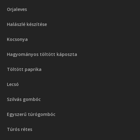
Orjaleves
Halászlé készítése
Kocsonya
Hagyományos töltött káposzta
Töltött paprika
Lecsó
Szilvás gombóc
Egyszerű túrógombóc
Túrós rétes