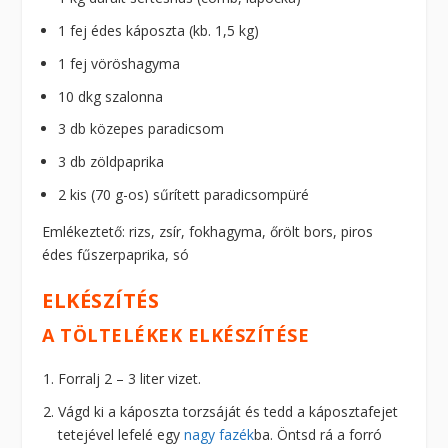
1 fej édes káposzta (kb. 1,5 kg)
1 fej vöröshagyma
10 dkg szalonna
3 db közepes paradicsom
3 db zöldpaprika
2 kis (70 g-os) sűrített paradicsompüré
Emlékeztető: rizs, zsír, fokhagyma, őrölt bors, piros
édes fűszerpaprika, só
ELKÉSZÍTÉS
A TÖLTELÉKEK ELKÉSZÍTÉSE
Forralj 2 – 3 liter vizet.
Vágd ki a káposzta torzsáját és tedd a káposztafejet
tetejével lefelé egy
nagy fazék
ba. Öntsd rá a forró