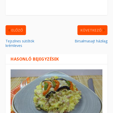
ELŐZŐ
KÖVETKEZŐ
Tejszínes sütőtök
Birsalmasajt házilag
krémleves
HASONLÓ BEJEGYZÉSEK