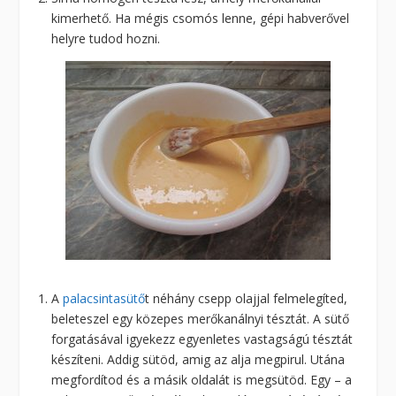
kimerhető. Ha mégis csomós lenne, gépi habverővel
helyre tudod hozni.
A
palacsintasütő
t néhány csepp olajjal felmelegíted,
beleteszel egy közepes merőkanálnyi tésztát. A sütő
forgatásával igyekezz egyenletes vastagságú tésztát
készíteni. Addig sütöd, amig az alja megpirul. Utána
megfordítod és a másik oldalát is megsütöd. Egy – a