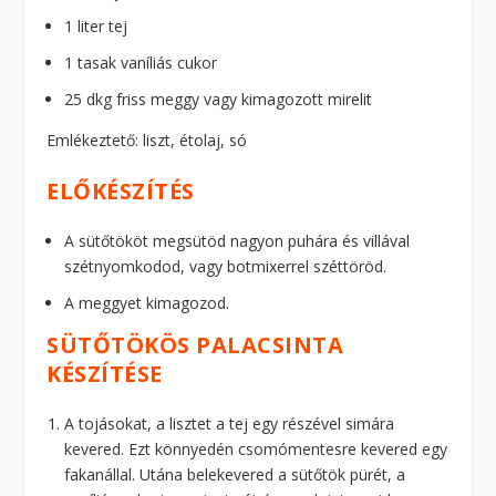
1 liter tej
1 tasak vaníliás cukor
25 dkg friss meggy vagy kimagozott mirelit
Emlékeztető: liszt, étolaj, só
ELŐKÉSZÍTÉS
A sütőtököt megsütöd nagyon puhára és villával
szétnyomkodod, vagy botmixerrel széttöröd.
A meggyet kimagozod.
SÜTŐTÖKÖS PALACSINTA
KÉSZÍTÉSE
A tojásokat, a lisztet a tej egy részével simára
kevered. Ezt könnyedén csomómentesre kevered egy
fakanállal. Utána belekevered a sütőtök pürét, a