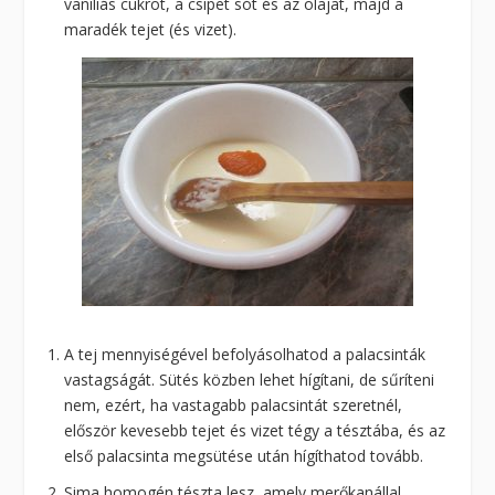
vaníliás cukrot, a csipet sót és az olajat, majd a
maradék tejet (és vizet).
A tej mennyiségével befolyásolhatod a palacsinták
vastagságát. Sütés közben lehet hígítani, de sűríteni
nem, ezért, ha vastagabb palacsintát szeretnél,
először kevesebb tejet és vizet tégy a tésztába, és az
első palacsinta megsütése után hígíthatod tovább.
Sima homogén tészta lesz, amely merőkanállal