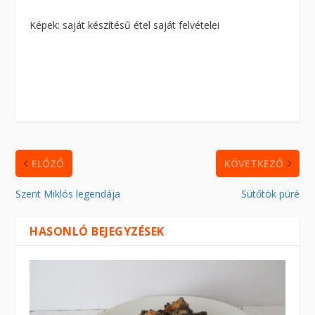
Képek: saját készítésű étel saját felvételei
ELŐZŐ
KÖVETKEZŐ
Szent Miklós legendája
Sütőtök püré
HASONLÓ BEJEGYZÉSEK