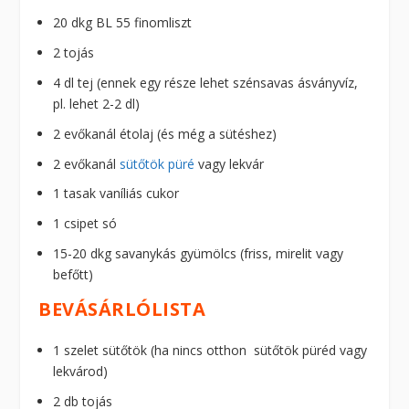
20 dkg BL 55 finomliszt
2 tojás
4 dl tej (ennek egy része lehet szénsavas ásványvíz,
pl. lehet 2-2 dl)
2 evőkanál étolaj (és még a sütéshez)
2 evőkanál
sütőtök püré
vagy lekvár
1 tasak vaníliás cukor
1 csipet só
15-20 dkg savanykás gyümölcs (friss, mirelit vagy
befőtt)
BEVÁSÁRLÓLISTA
1 szelet sütőtök (ha nincs otthon sütőtök püréd vagy
lekvárod)
2 db tojás