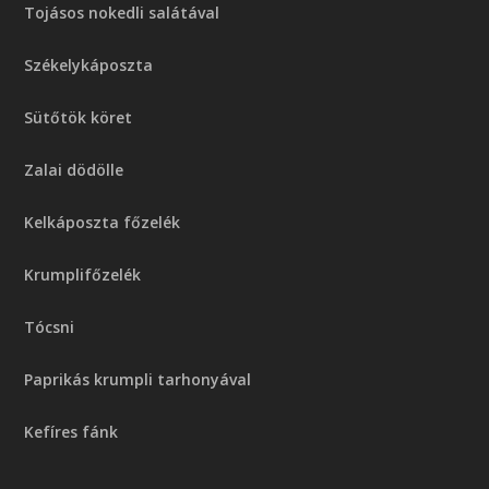
Tojásos nokedli salátával
Székelykáposzta
Sütőtök köret
Zalai dödölle
Kelkáposzta főzelék
Krumplifőzelék
Tócsni
Paprikás krumpli tarhonyával
Kefíres fánk