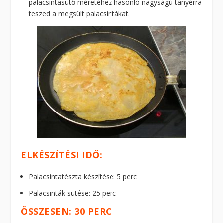
palacsintasütő méretéhez hasonló nagyságú tányérra
teszed a megsült palacsintákat.
ELKÉSZÍTÉSI IDŐ:
Palacsintatészta készítése: 5 perc
Palacsinták sütése: 25 perc
ÖSSZESEN: 30 PERC