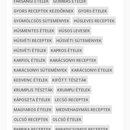
FARSANGI ÉTELEK
GOMBÁS ÉTELEK
GYORS RECEPTEK KEZDŐKNEK
GYORS ÉTELEK
GYÜMÖLCSÖS SÜTEMÉNYEK
HÚSLEVES RECEPTEK
HÚSMENTES ÉTELEK
HÚSOS LEVESEK
HÚSVÉTI RECEPTEK
HÚSVÉTI SÜTEMÉNYEK
HÚSVÉTI ÉTELEK
KAPROS ÉTELEK
KARFIOL ÉTELEK
KARÁCSONYI RECEPTEK
KARÁCSONYI SÜTEMÉNYEK
KARÁCSONYI ÉTELEK
KEDVENC ÉTELEK
KIFŐTT TÉSZTÁK
KRUMPLIS TÉSZTÁK
KRUMPLI ÉTELEK
KÁPOSZTA ÉTELEK
LECSÓ RECEPTEK
MAGYAROS ÉTELEK
MEDVEHAGYMÁS RECEPTEK
OLCSÓ RECEPTEK
OLCSÓ ÉTELEK
PAPRIKA RECEPTEK
PARADICSOMOS RECEPTEK