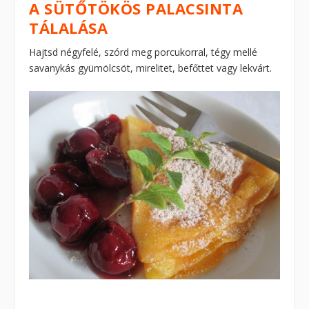
A SÜTŐTÖKÖS PALACSINTA
TÁLALÁSA
Hajtsd négyfelé, szórd meg porcukorral, tégy mellé
savanykás gyümölcsöt, mirelitet, befőttet vagy lekvárt.