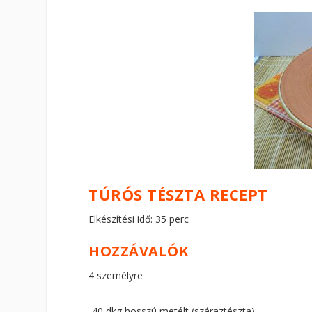
TÚRÓS TÉSZTA RECEPT
Elkészítési idő: 35 perc
HOZZÁVALÓK
4 személyre
40 dkg hosszú metélt (száraztészta)