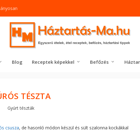
mányosan
Blog
Receptek képekkel
Befőzés
Háztar
ÚRÓS TÉSZTA
Gyúrt tészták
ós csusza
, de hasonló módon készül és sült szalonna kockákkal