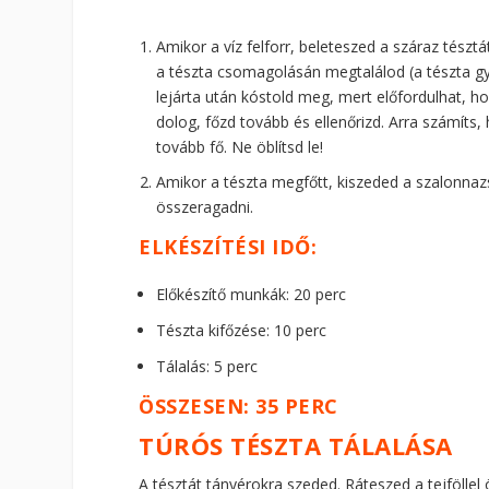
Amikor a víz felforr, beleteszed a száraz tésztá
a tészta csomagolásán megtalálod (a tészta gyár
lejárta után kóstold meg, mert előfordulhat, h
dolog, főzd tovább és ellenőrizd. Arra számíts
tovább fő. Ne öblítsd le!
Amikor a tészta megfőtt, kiszeded a szalonnazs
összeragadni.
ELKÉSZÍTÉSI IDŐ:
Előkészítő munkák: 20 perc
Tészta kifőzése: 10 perc
Tálalás: 5 perc
ÖSSZESEN: 35 PERC
TÚRÓS TÉSZTA TÁLALÁSA
A tésztát tányérokra szeded. Ráteszed a tejföllel