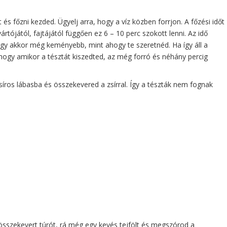
t és főzni kezded. Ügyelj arra, hogy a víz közben forrjon. A főzési időt
tójától, fajtájától függően ez 6 – 10 perc szokott lenni. Az idő
ogy akkor még keményebb, mint ahogy te szeretnéd. Ha így áll a
, hogy amikor a tésztát kiszedted, az még forró és néhány percig
íros lábasba és összekevered a zsírral. Így a tészták nem fognak
 összekevert túrót, rá még egy kevés tejfölt és megszórod a