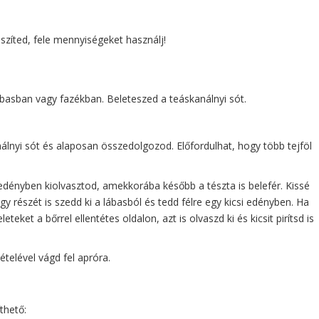
szíted, fele mennyiségeket használj!
lábasban vagy fazékban. Beleteszed a teáskanálnyi sót.
álnyi sót és alaposan összedolgozod. Előfordulhat, hogy több tejföl
edényben kiolvasztod, amekkorába később a tészta is belefér. Kissé
egy részét is szedd ki a lábasból és tedd félre egy kicsi edényben. Ha
teket a bőrrel ellentétes oldalon, azt is olvaszd ki és kicsit pirítsd is
ételével vágd fel apróra.
thető: