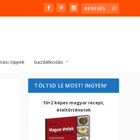
tási tippek
Gazdálkodás
TÖLTSD LE MOST! INGYEN!
10+2 képes magyar recept,
ételtörténetek