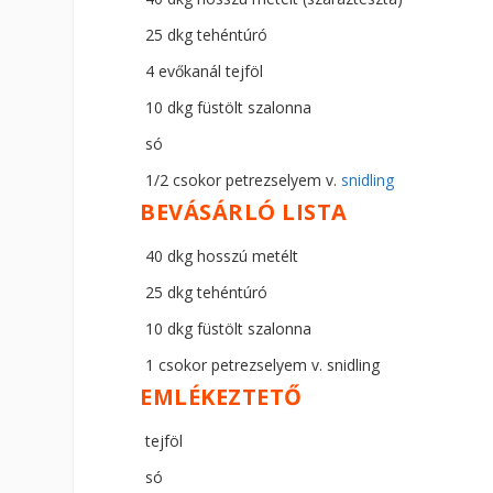
25 dkg tehéntúró
4 evőkanál tejföl
10 dkg füstölt szalonna
só
1/2 csokor petrezselyem v.
snidling
BEVÁSÁRLÓ LISTA
40 dkg hosszú metélt
25 dkg tehéntúró
10 dkg füstölt szalonna
1 csokor petrezselyem v. snidling
EMLÉKEZTETŐ
tejföl
só