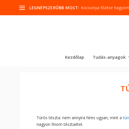
LEGNÉPSZERŰBB MOST:
Kocsonya főzése hagyo
Kezdőlap
Tudás-anyagok
T
Túrós tészta: nem annyira híres ugyan, mint a
túr
nagyon finom tésztaétel.