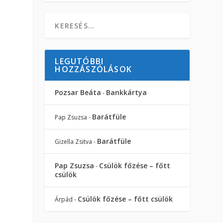
LEGUTÓBBI
HOZZÁSZÓLÁSOK
Pozsar Beáta
Bankkártya
-
Barátfüle
Pap Zsuzsa
-
Barátfüle
Gizella Zsitva
-
Pap Zsuzsa
Csülök főzése – főtt
-
csülök
Csülök főzése – főtt csülök
Árpád
-