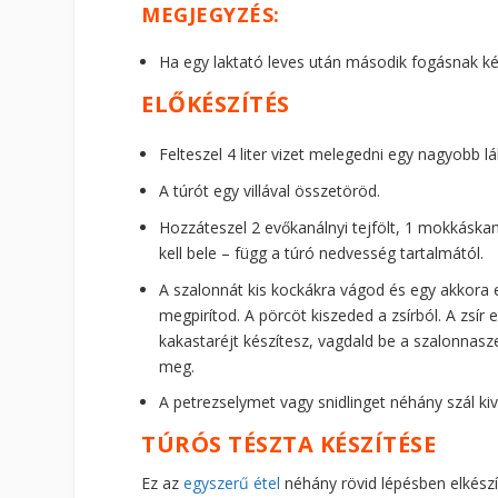
MEGJEGYZÉS:
Ha egy laktató leves után második fogásnak ké
ELŐKÉSZÍTÉS
Felteszel 4 liter vizet melegedni egy nagyobb 
A túrót egy villával összetöröd.
Hozzáteszel 2 evőkanálnyi tejfölt, 1 mokkáskan
kell bele – függ a túró nedvesség tartalmától.
A szalonnát kis kockákra vágod és egy akkora 
megpirítod. A pörcöt kiszeded a zsírból. A zsír 
kakastaréjt készítesz, vagdald be a szalonnaszele
meg.
A petrezselymet vagy snidlinget néhány szál kiv
TÚRÓS TÉSZTA KÉSZÍTÉSE
Ez az
egyszerű étel
néhány rövid lépésben elkészí