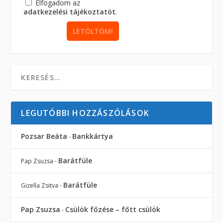
Elfogadom az
adatkezelési tájékoztatót
.
LEGUTÓBBI HOZZÁSZÓLÁSOK
Pozsar Beáta
Bankkártya
-
Barátfüle
Pap Zsuzsa
-
Barátfüle
Gizella Zsitva
-
Pap Zsuzsa
Csülök főzése – főtt csülök
-