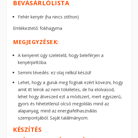
BEVÁSÁRLÓLISTA
Fehér kenyér (ha nincs otthon)
Emlékeztető: fokhagyma
MEGJEGYZÉSEK:
A kenyeret úgy szeleteld, hogy beleférjen a
kenyérpirítóba.
Semmi tévedés: ez olaj nélkül készül!
Lehet, hogy a guruk meg fognak ezért kövezni, hogy
amit itt leírok az nem tökéletes, de ha elolvasod,
lehet hogy átveszed ezt a módszert, mert egyszerű,
gyors és hihetetlenül olcsó megoldás mind az
alapanyag, mind az energiafelhasználás
szempontjából. Saját találmányom.
KÉSZÍTÉS