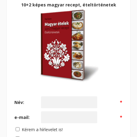
10+2 képes magyar recept, ételtörténetek
Név:
*
e-mail:
*
Kérem a hírlevelet is!