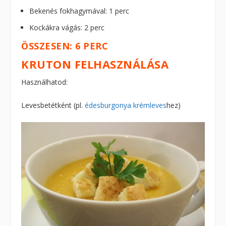
Bekenés fokhagymával: 1 perc
Kockákra vágás: 2 perc
ÖSSZESEN: 6 PERC
KRUTON FELHASZNÁLÁSA
Használhatod:
Levesbetétként (pl.
édesburgonya krémleves
hez)