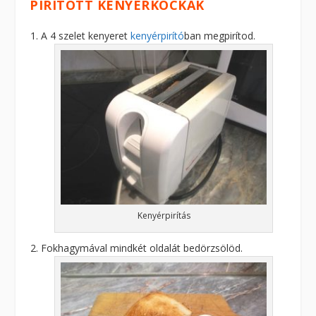
PIRÍTOTT KENYÉRKOCKÁK
A 4 szelet kenyeret
kenyérpirító
ban megpirítod.
Kenyérpirítás
Fokhagymával mindkét oldalát bedörzsölöd.