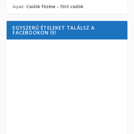
Csülök főzése – főtt csülök
Árpád
-
EGYSZERŰ ÉTELEKET TALÁLSZ A
FACEBOOKON IS!