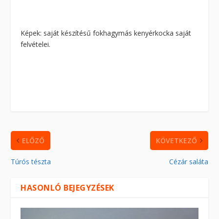
Képek: saját készítésű fokhagymás kenyérkocka saját
felvételei.
ELŐZŐ
KÖVETKEZŐ
Túrós tészta
Cézár saláta
HASONLÓ BEJEGYZÉSEK