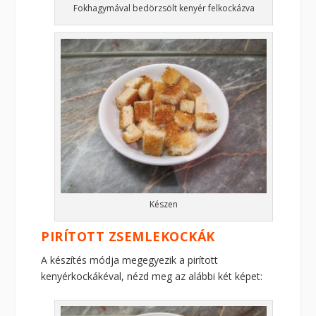
Fokhagymával bedörzsölt kenyér felkockázva
Készen
PIRÍTOTT ZSEMLEKOCKÁK
A készítés módja megegyezik a pirított
kenyérkockákéval, nézd meg az alábbi két képet: