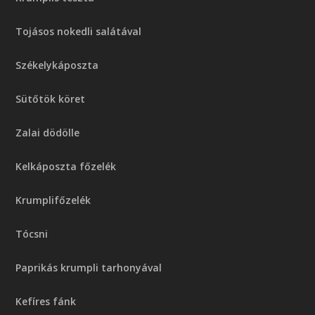
Tojásos nokedli salátával
Székelykáposzta
Sütőtök köret
Zalai dödölle
Kelkáposzta főzelék
Krumplifőzelék
Tócsni
Paprikás krumpli tarhonyával
Kefíres fánk