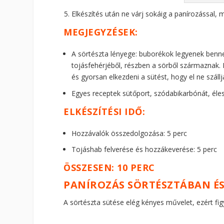
Elkészítés után ne várj sokáig a panírozással, 
MEGJEGYZÉSEK:
A sörtészta lényege: buborékok legyenek benn
tojásfehérjéből, részben a sörből származnak. 
és gyorsan elkezdeni a sütést, hogy el ne szállj
Egyes receptek sütőport, szódabikarbónát, éles
ELKÉSZÍTÉSI IDŐ:
Hozzávalók összedolgozása: 5 perc
Tojáshab felverése és hozzákeverése: 5 perc
ÖSSZESEN: 10 PERC
PANÍROZÁS SÖRTÉSZTÁBAN ÉS
A sörtészta sütése elég kényes művelet, ezért fig