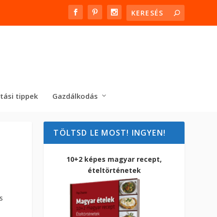
tási tippek
Gazdálkodás
TÖLTSD LE MOST! INGYEN!
10+2 képes magyar recept,
ételtörténetek
s