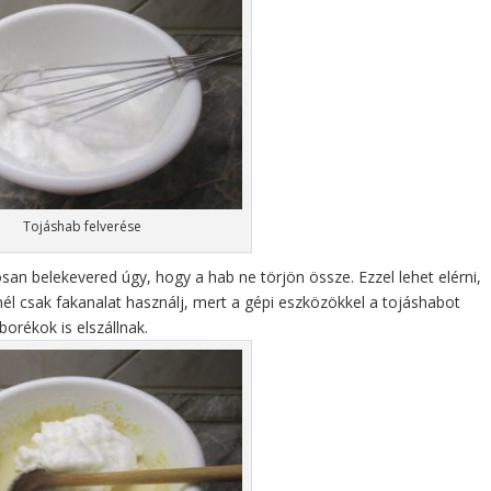
Tojáshab felverése
an belekevered úgy, hogy a hab ne törjön össze. Ezzel lehet elérni,
él csak fakanalat használj, mert a gépi eszközökkel a tojáshabot
orékok is elszállnak.