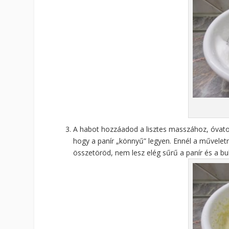
A habot hozzáadod a lisztes masszához, óvatos
hogy a panír „könnyű” legyen. Ennél a műveletn
összetöröd, nem lesz elég sűrű a panír és a bub