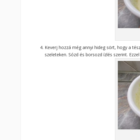
Keverj hozzá még annyi hideg sört, hogy a té
szeleteken. Sózd és borsozd ízlés szerint. Ezzel 