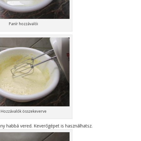
Panír hozzávalói
Hozzávalók összekeverve
ény habbá vered. Keverőgépet is használhatsz.