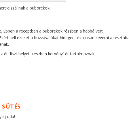
mert elszállnak a buborékok!
e. Ebben a receptben a buborékok részben a habbá vert
Ezért kell ezeket a hozzávalókat hidegen, óvatosan keverni a tésztáb
anak.
ztőt, liszt helyett részben keményítőt tartalmaznak.
 SÜTÉS
yelj oda!