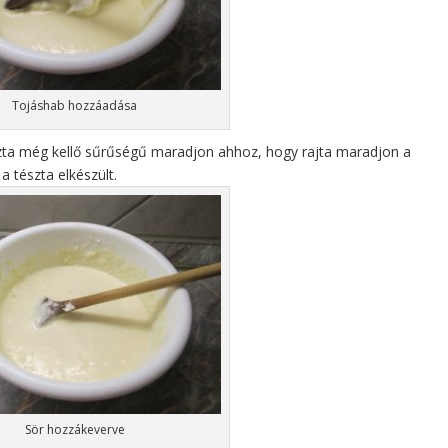
Tojáshab hozzáadása
szta még kellő sűrűségű maradjon ahhoz, hogy rajta maradjon a
a tészta elkészült.
Sör hozzákeverve