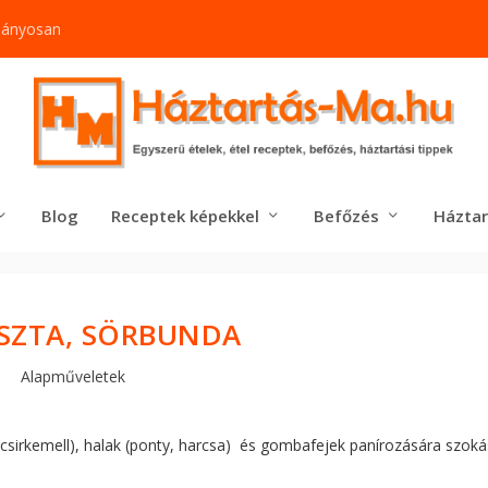
mányosan
Blog
Receptek képekkel
Befőzés
Háztar
SZTA, SÖRBUNDA
Alapműveletek
 csirkemell), halak (ponty, harcsa) és gombafejek panírozására szoká