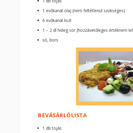
1 db tojás
1 evőkanál olaj (nem feltétlenül szükséges)
6 evőkanál liszt
1 – 2 dl hideg sör (hozzávetőleges értéknem 
só, bors
BEVÁSÁRLÓLISTA
1 db tojás