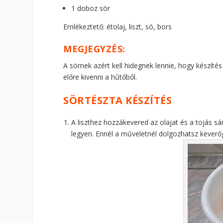
1 doboz sör
Emlékeztető: étolaj, liszt, só, bors
MEGJEGYZÉS:
A sörnek azért kell hidegnek lennie, hogy készít
előre kivenni a hűtőből.
SÖRTÉSZTA KÉSZÍTÉS
A liszthez hozzákevered az olajat és a tojás sá
legyen. Ennél a műveletnél dolgozhatsz keverő