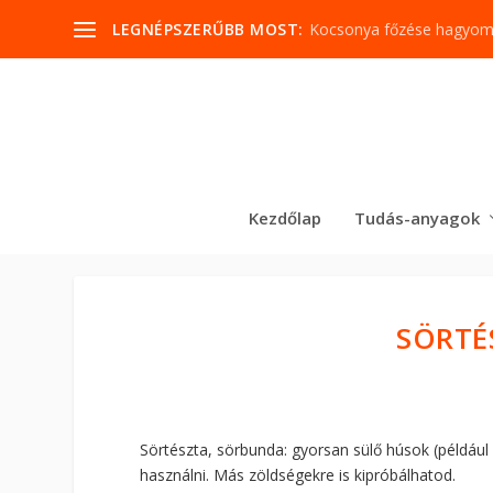
LEGNÉPSZERŰBB MOST:
Kocsonya főzése hagyo
Kezdőlap
Tudás-anyagok
SÖRTÉ
Sörtészta, sörbunda: gyorsan sülő húsok (például
használni. Más zöldségekre is kipróbálhatod.