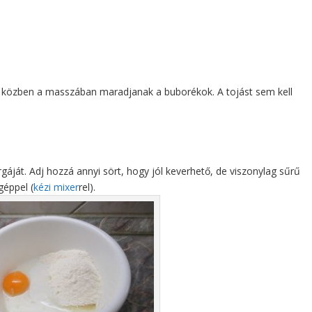
és közben a masszában maradjanak a buborékok. A tojást sem kell
rgáját. Adj hozzá annyi sört, hogy jól keverhető, de viszonylag sűrű
géppel (
kézi mixer
rel).