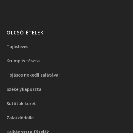
OLCSÓ ÉTELEK
Tojásleves
Krumplis tészta
Tojásos nokedli salátával
Székelykáposzta
Sütőtök köret
Zalai dödölle
Kelkáposzta főzelék