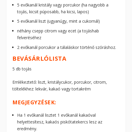
5 evőkanál kristály vagy porcukor (ha nagyobb a
tojás, kicsit púposabb, ha kicsi, lapos)
5 evőkanál liszt (ugyanúgy, mint a cukornál)
néhány csepp citrom vagy ecet (a tojáshab
felveréséhez
2 evőkanál porcukor a tálaláskor történő szóráshoz.
BEVÁSÁRLÓLISTA
5 db tojás
Emlékeztető: liszt, kristálycukor, porcukor, citrom,
töltelékhez: lekvár, kakaó vagy tortakrém
MEGJEGYZÉSEK:
Ha 1 evőkanál lisztet 1 evőkanál kakaóval
helyettesítesz, kakaós piskótatekercs lesz az
eredmény.