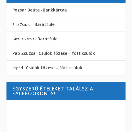
Pozsar Beáta
Bankkártya
-
Barátfüle
Pap Zsuzsa
-
Barátfüle
Gizella Zsitva
-
Pap Zsuzsa
Csülök főzése – főtt csülök
-
Csülök főzése – főtt csülök
Árpád
-
EGYSZERŰ ÉTELEKET TALÁLSZ A
FACEBOOKON IS!