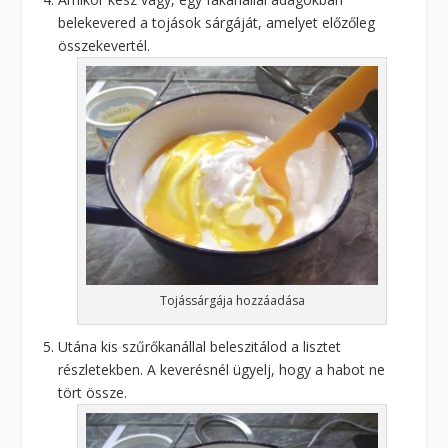
belekevered a tojások sárgáját, amelyet előzőleg
összekevertél.
Tojássárgája hozzáadása
Utána kis szűrőkanállal beleszitálod a lisztet
részletekben. A keverésnél ügyelj, hogy a habot ne
tört össze.