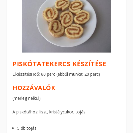
PISKÓTATEKERCS KÉSZÍTÉSE
Elkészítési idő: 60 perc (ebből munka: 20 perc)
HOZZÁVALÓK
(mérleg nélkül)
A piskótához: liszt, kristálycukor, tojás
5 db tojás