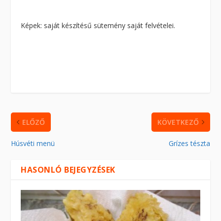
Képek: saját készítésű sütemény saját felvételei.
ELŐZŐ
KÖVETKEZŐ
Húsvéti menü
Grízes tészta
HASONLÓ BEJEGYZÉSEK