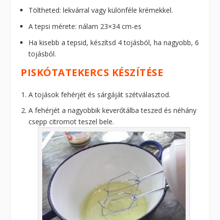
Töltheted: lekvárral vagy különféle krémekkel.
A tepsi mérete: nálam 23×34 cm-es
Ha kisebb a tepsid, készítsd 4 tojásból, ha nagyobb, 6
tojásból.
PISKÓTATEKERCS KÉSZÍTÉSE
A tojások fehérjét és sárgáját szétválasztod.
A fehérjét a nagyobbik keverőtálba teszed és néhány
csepp citromot teszel bele.