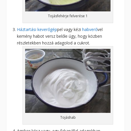
Tojásfehérje felverése 1
Háztartási keverőgép
pel vagy kézi
habverő
vel
kemény habot versz belőle úgy, hogy közben
részletekben hozzá adagolod a cukrot.
Tojáshab
Amikor kész vagy, egy fakanállal adagokban