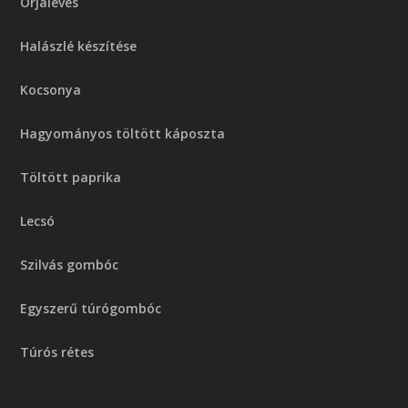
Orjaleves
Halászlé készítése
Kocsonya
Hagyományos töltött káposzta
Töltött paprika
Lecsó
Szilvás gombóc
Egyszerű túrógombóc
Túrós rétes