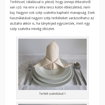
Terítéssel, tálalással is jelezd, hogy ünnepi étkezésről
van szó. Ha erre a célra nincs külön étkészleted, nem
baj. Nagyon sok szép szalvéta kapható manapság. Ezek
használatával nagyon szép terítékeket varázsolhatsz az
asztalra akkor is, ha tányérjaid egyszerűek, mert egy
szép szalvéta mindig öltöztet.
Teríték szalvétával 1