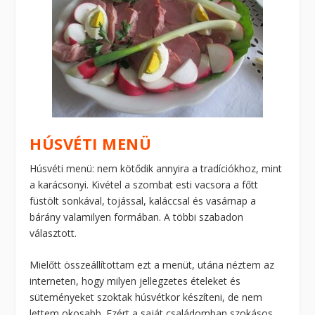
HÚSVÉTI MENÜ
Húsvéti menü: nem kötődik annyira a tradíciókhoz, mint
a karácsonyi. Kivétel a szombat esti vacsora a főtt
füstölt sonkával, tojással, kaláccsal és vasárnap a
bárány valamilyen formában. A többi szabadon
választott.
Mielőtt összeállítottam ezt a menüt, utána néztem az
interneten, hogy milyen jellegzetes ételeket és
süteményeket szoktak húsvétkor készíteni, de nem
lettem okosabb. Ezért a saját családomban szokásos