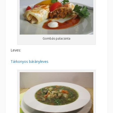
Gombás palacsinta
Leves:
Tárkonyos bárányleves