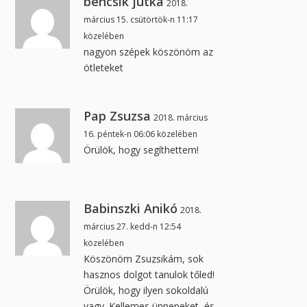
bencsik jutka
2018.
március 15. csütörtök-n 11:17
közelében
nagyon szépek köszönöm az
ötleteket
Pap Zsuzsa
2018. március
16. péntek-n 06:06 közelében
Örülök, hogy segíthettem!
Babinszki Anikó
2018.
március 27. kedd-n 12:54
közelében
Köszönöm Zsuzsikám, sok
hasznos dolgot tanulok tőled!
Örülök, hogy ilyen sokoldalú
vagy. Kellemes ünnepeket, és