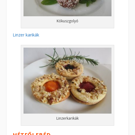
Kókuszgolyó
Linzer karikák
Linzerkarikák
HÉTFŐI EBÉD