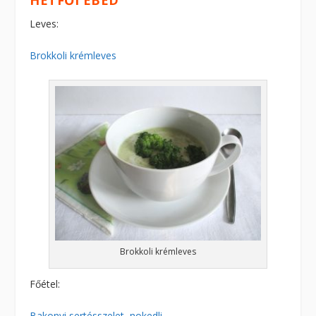
Leves:
Brokkoli krémleves
Brokkoli krémleves
Főétel:
Bakonyi sertésszelet
,
nokedli