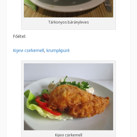
Tárkonyos bárányleves
Főétel:
Kijevi csirkemell
,
krumplipüré
Kijevi csirkemell