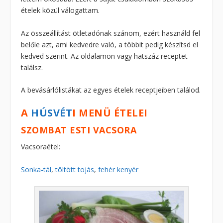
ételek közül válogattam.
Az összeállítást ötletadónak szánom, ezért használd fel
belőle azt, ami kedvedre való, a többit pedig készítsd el
kedved szerint. Az oldalamon vagy hatszáz receptet
találsz.
A bevásárlólistákat az egyes ételek receptjeiben találod.
A
HÚSVÉT
I MENÜ ÉTELEI
SZOMBAT ESTI VACSORA
Vacsoraétel:
Sonka-tál
,
töltött tojás
,
fehér kenyér