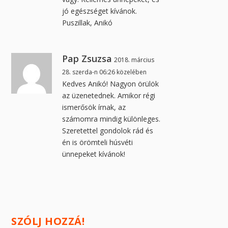
jó egészséget kívánok.
Puszillak, Anikó
Pap Zsuzsa
2018. március
28. szerda-n 06:26 közelében
Kedves Anikó! Nagyon örülök
az üzenetednek. Amikor régi
ismerősök írnak, az
számomra mindig különleges.
Szeretettel gondolok rád és
én is örömteli húsvéti
ünnepeket kívánok!
SZÓLJ HOZZÁ!