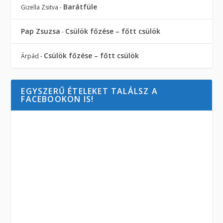
Barátfüle
Gizella Zsitva
-
Pap Zsuzsa
Csülök főzése – főtt csülök
-
Csülök főzése – főtt csülök
Árpád
-
EGYSZERŰ ÉTELEKET TALÁLSZ A
FACEBOOKON IS!