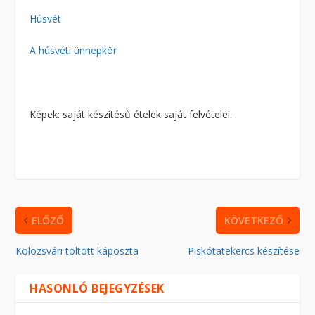
Húsvét
A húsvéti ünnepkör
Képek: saját készítésű ételek saját felvételei.
ELŐZŐ
KÖVETKEZŐ
Kolozsvári töltött káposzta
Piskótatekercs készítése
HASONLÓ BEJEGYZÉSEK