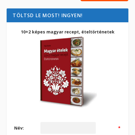
TÖLTSD LE MOST! INGYEN!
10+2 képes magyar recept, ételtörténetek
Név:
*