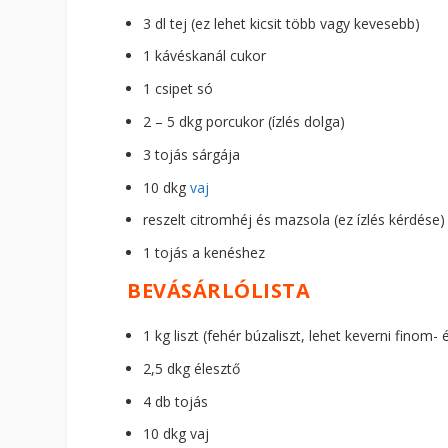
3 dl tej (ez lehet kicsit több vagy kevesebb)
1 kávéskanál cukor
1 csipet só
2 – 5 dkg porcukor (ízlés dolga)
3 tojás sárgája
10 dkg
vaj
reszelt citromhéj és mazsola (ez ízlés kérdése)
1 tojás a kenéshez
BEVÁSÁRLÓLISTA
1 kg liszt (fehér búzaliszt, lehet keverni finom- 
2,5 dkg élesztő
4 db tojás
10 dkg vaj