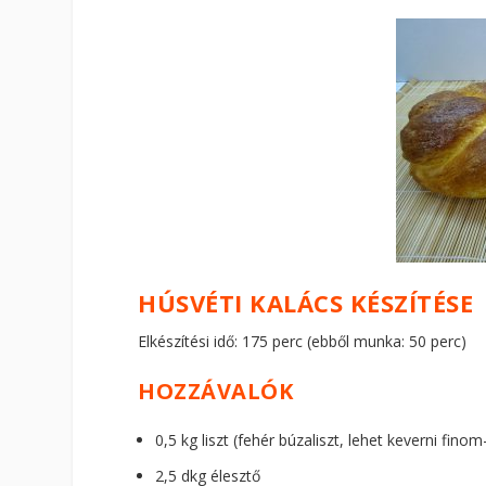
HÚSVÉTI KALÁCS KÉSZÍTÉSE
Elkészítési idő: 175 perc (ebből munka: 50 perc)
HOZZÁVALÓK
0,5 kg liszt (fehér búzaliszt, lehet keverni finom-
2,5 dkg élesztő