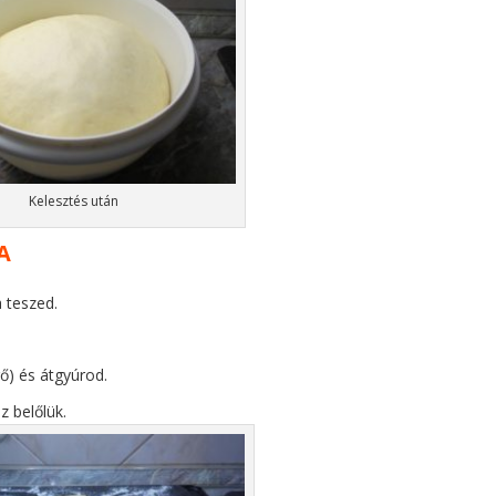
Kelesztés után
A
a teszed.
ő) és átgyúrod.
z belőlük.