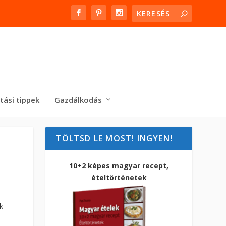
tási tippek
Gazdálkodás
TÖLTSD LE MOST! INGYEN!
10+2 képes magyar recept,
ételtörténetek
k