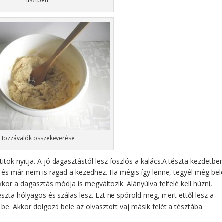
lisztben
Hozzávalók összekeverése
tok nyitja. A jó dagasztástól lesz foszlós a kalács.A tészta kezdetbe
, és már nem is ragad a kezedhez. Ha mégis így lenne, tegyél még bel
akkor a dagasztás módja is megváltozik. Alányúlva felfelé kell húzni,
zta hólyagos és szálas lesz. Ezt ne spórold meg, mert ettől lesz a
 be. Akkor dolgozd bele az olvasztott vaj másik felét a tésztába