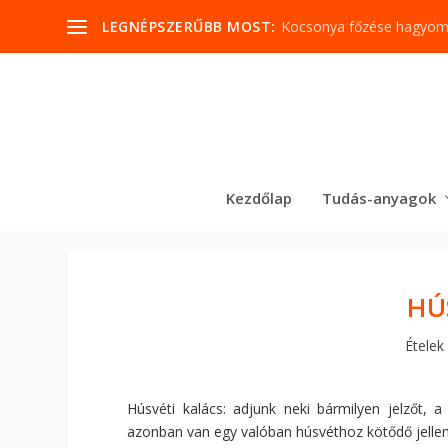
LEGNÉPSZERŰBB MOST:
Kocsonya főzése hagyo
Kezdőlap
Tudás-anyagok
HÚ
Ételek
Húsvéti kalács: adjunk neki bármilyen jelzőt, a
azonban van egy valóban húsvéthoz kötődő jelle