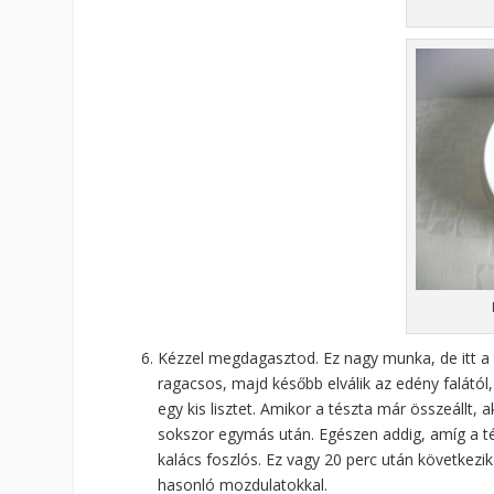
Kézzel megdagasztod. Ez nagy munka, de itt a ti
ragacsos, majd később elválik az edény falától
egy kis lisztet. Amikor a tészta már összeállt, 
sokszor egymás után. Egészen addig, amíg a tés
kalács foszlós. Ez vagy 20 perc után következik
hasonló mozdulatokkal.