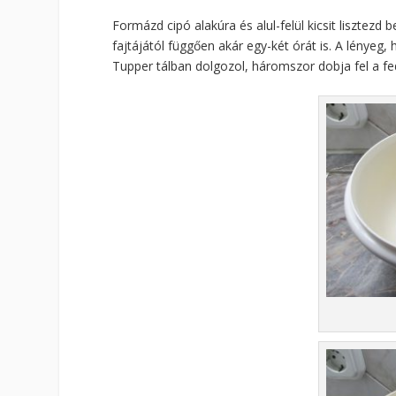
Formázd cipó alakúra és alul-felül kicsit lisztezd 
fajtájától függően akár egy-két órát is. A lényeg,
Tupper tálban dolgozol, háromszor dobja fel a fe