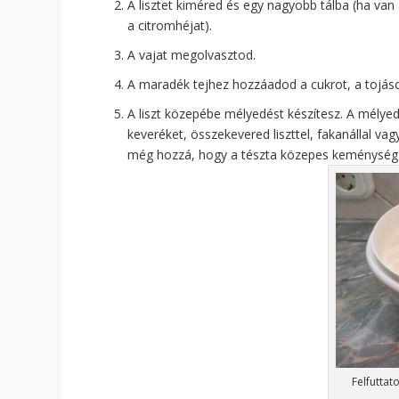
A lisztet kiméred és egy nagyobb tálba (ha van 
a citromhéjat).
A vajat megolvasztod.
A maradék tejhez hozzáadod a cukrot, a tojások
A liszt közepébe mélyedést készítesz. A mélyedé
keveréket, összekevered liszttel, fakanállal vag
még hozzá, hogy a tészta közepes keménység
Felfuttato