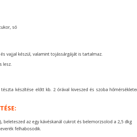
rcukor, só
és vajjal készül, valamint tojássárgáját is tartalmaz.
 lesz.
 tészta készítése előtt kb. 2 órával kiveszed és szoba hőmérséklete
TÉSE:
g), beleteszed az egy kávéskanál cukrot és belemorzsolod a 2,5 dkg
 keverék felhabosodik.