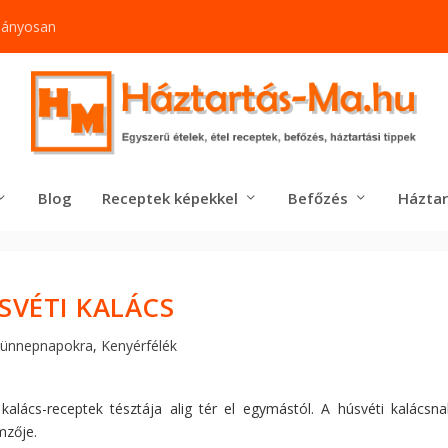
mányosan
Blog
Receptek képekkel
Befőzés
Háztar
SVÉTI KALÁCS
 ünnepnapokra
,
Kenyérfélék
 kalács-receptek tésztája alig tér el egymástól. A húsvéti kalácsna
mzője.