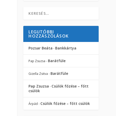
LEGUTÓBBI
HOZZÁSZÓLÁSOK
Pozsar Beáta
Bankkártya
-
Barátfüle
Pap Zsuzsa
-
Barátfüle
Gizella Zsitva
-
Pap Zsuzsa
Csülök főzése – főtt
-
csülök
Csülök főzése – főtt csülök
Árpád
-