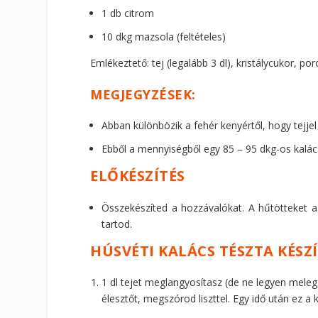
1 db citrom
10 dkg mazsola (feltételes)
Emlékeztető: tej (legalább 3 dl), kristálycukor, po
MEGJEGYZÉSEK:
Abban különbözik a fehér kenyértől, hogy tejjel 
Ebből a mennyiségből egy 85 – 95 dkg-os kalács
ELŐKÉSZÍTÉS
Összekészíted a hozzávalókat. A hűtötteket a
tartod.
HÚSVÉTI KALÁCS TÉSZTA KÉSZÍ
1 dl tejet meglangyosítasz (de ne legyen mele
élesztőt, megszórod liszttel. Egy idő után ez a