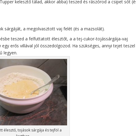
Tupper kelesztő tálad, akkor abba) teszed és rászórod a csipet sót (é
 sárgáját, a megolvasztott vaj felét (és a mazsolát).
sbe teszed a felfuttatott élesztőt, a a tej-cukor-tojássárgája-vaj
y egy erős villával jól összedolgozod. Ha szükséges, annyi tejet teszel
ű legyen.
tt élesztő, tojások sárgája és tejföl a