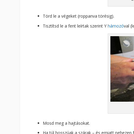
Törd le a végeket (roppanva törésig).
Tisztítsd le a fent leírtak szerint Y
hámozó
val (
Mosd meg a hajtásokat.
Ha túl hosszúak a szárak – és emiatt nehezen f