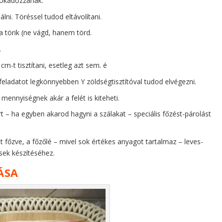
 kókadozzanak.
lni. Töréssel tudod eltávolítani.
 törik (ne vágd, hanem törd.
.
cm-t tisztítani, esetleg azt sem. é
 a feladatot legkönnyebben Y zöldségtisztítóval tudod elvégezni.
 mennyiségnek akár a felét is kiteheti.
t – ha egyben akarod hagyni a szálakat – speciális főzést-párolást
tt főzve, a főzőlé – mivel sok értékes anyagot tartalmaz – leves-
sek készítéséhez.
ÁSA