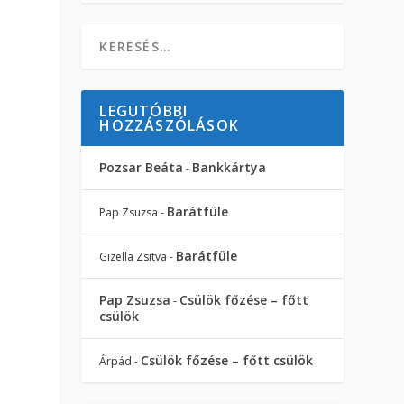
LEGUTÓBBI
HOZZÁSZÓLÁSOK
Pozsar Beáta
Bankkártya
-
Barátfüle
Pap Zsuzsa
-
Barátfüle
Gizella Zsitva
-
Pap Zsuzsa
Csülök főzése – főtt
-
csülök
Csülök főzése – főtt csülök
Árpád
-