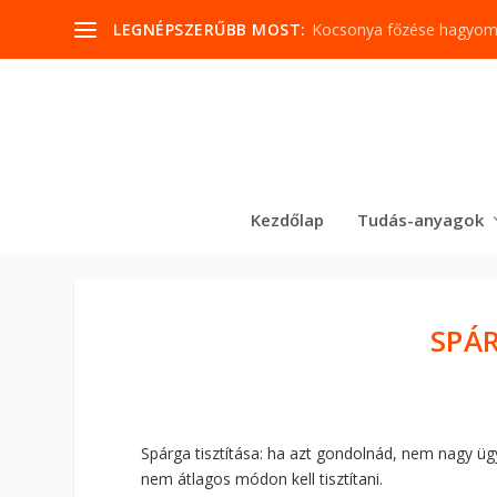
LEGNÉPSZERŰBB MOST:
Kocsonya főzése hagyo
Kezdőlap
Tudás-anyagok
SPÁR
Spárga tisztítása: ha azt gondolnád, nem nagy ü
nem átlagos módon kell tisztítani.