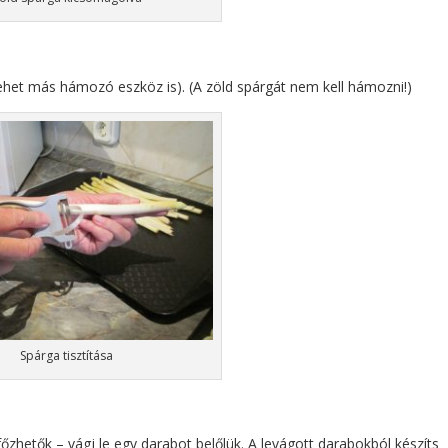
lehet más hámozó eszköz is). (A zöld spárgát nem kell hámozni!)
Spárga tisztítása
őzhetők – vágj le egy darabot belőlük. A levágott darabokból készíts