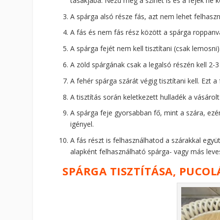
tasakjába. Nézd meg a színét is és a fejek ne
A spárga alsó része fás, azt nem lehet felhaszná
A fás és nem fás rész között a spárga roppanva
A spárga fejét nem kell tisztítani (csak lemosni)
A zöld spárgának csak a legalsó részén kell 2-3 
A fehér spárga szárát végig tisztítani kell. Ezt
A tisztítás során keletkezett hulladék a vásárolt
A spárga feje gyorsabban fő, mint a szára, ezér
igényel.
A fás részt is felhasználhatod a szárakkal együ
alapként felhasználható spárga- vagy más leve
SPÁRGA TISZTÍTÁSA, PUCOL