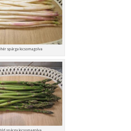
ehér spárga kicsomagolva
öld spárga kicsomagolva