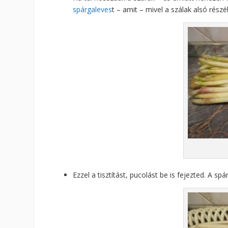
spárgaleves
t – amit – mivel a szálak alsó részé
Ezzel a tisztítást, pucolást be is fejezted. A sp