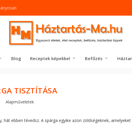
mányosan
Blog
Receptek képekkel
Befőzés
Háztar
GA TISZTÍTÁSA
Alapműveletek
gy, hát ebben tévedsz. A spárga egyike azon zöldségeknek, amelyeket