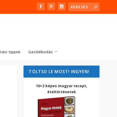
tási tippek
Gazdálkodás
TÖLTSD LE MOST! INGYEN!
10+2 képes magyar recept,
ételtörténetek