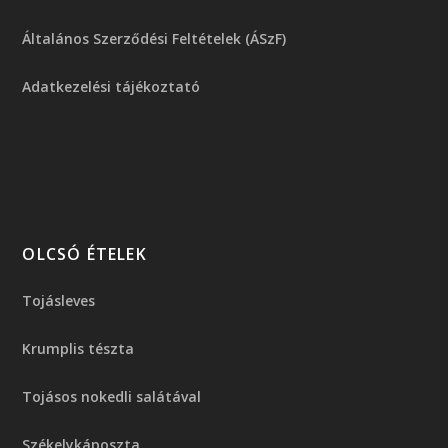
Általános Szerződési Feltételek (ÁSzF)
Adatkezelési tájékoztató
OLCSÓ ÉTELEK
Tojásleves
Krumplis tészta
Tojásos nokedli salátával
Székelykáposzta