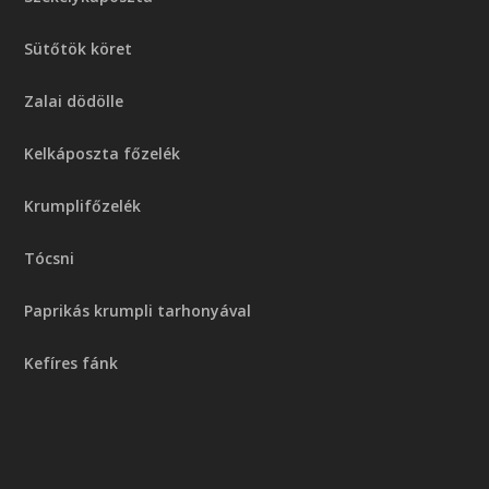
Sütőtök köret
Zalai dödölle
Kelkáposzta főzelék
Krumplifőzelék
Tócsni
Paprikás krumpli tarhonyával
Kefíres fánk