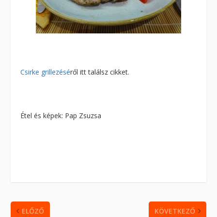
Csirke grillezésé
ről itt találsz cikket.
Étel és képek: Pap Zsuzsa
ELŐZŐ
KÖVETKEZŐ