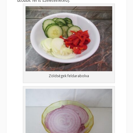
utóbbit fel is szeletelheted).
Zöldségek feldarabolva