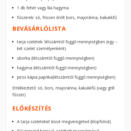
1 db fehér vagy lila hagyma
fűszerek: só, frissen őrölt bors, majoránna, kakukkfű
BEVÁSÁRLÓLISTA
tarja szeletek: létszámtól függő mennyiségben (egy –
két szelet személyenként)
uborka (létszámtól függő mennyiségben)
hagyma (létszámtól függő mennyiségben)
piros kápia paprika(létszámtól függő mennyiségben)
Emlékeztető: só, bors, majoránna, kakukkfű (vagy grill
fűszer)
ELŐKÉSZÍTÉS
A tarja szeleteket kissé megveregeted (klopfolod).
Fűszerezed borssal, szárított majoránnával,