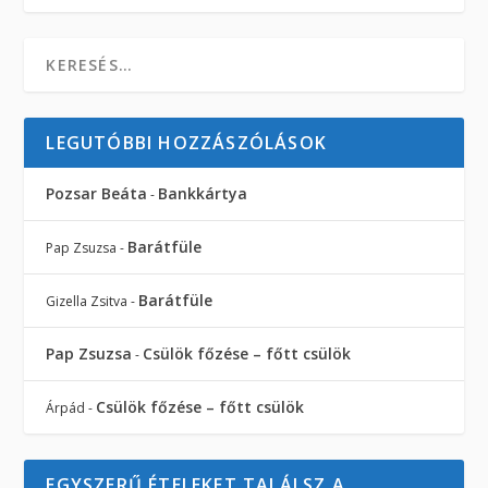
LEGUTÓBBI HOZZÁSZÓLÁSOK
Pozsar Beáta
Bankkártya
-
Barátfüle
Pap Zsuzsa
-
Barátfüle
Gizella Zsitva
-
Pap Zsuzsa
Csülök főzése – főtt csülök
-
Csülök főzése – főtt csülök
Árpád
-
EGYSZERŰ ÉTELEKET TALÁLSZ A