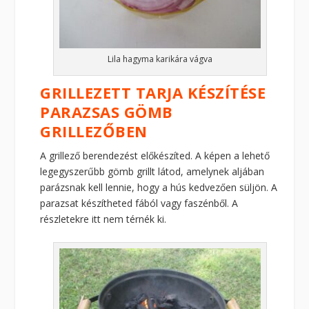
Lila hagyma karikára vágva
GRILLEZETT TARJA KÉSZÍTÉSE
PARAZSAS GÖMB
GRILLEZŐBEN
A grillező berendezést előkészíted. A képen a lehető
legegyszerűbb gömb grillt látod, amelynek aljában
parázsnak kell lennie, hogy a hús kedvezően süljön. A
parazsat készítheted fából vagy faszénből. A
részletekre itt nem térnék ki.