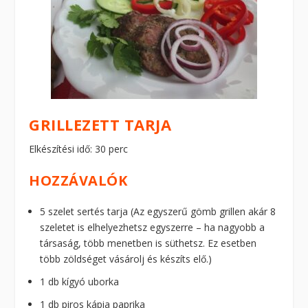
GRILLEZETT TARJA
Elkészítési idő: 30 perc
HOZZÁVALÓK
5 szelet sertés tarja (Az egyszerű gömb grillen akár 8
szeletet is elhelyezhetsz egyszerre – ha nagyobb a
társaság, több menetben is süthetsz. Ez esetben
több zöldséget vásárolj és készíts elő.)
1 db kígyó uborka
1 db piros kápia paprika