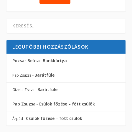
LEGUTÓBBI HOZZÁSZÓLÁSOK
Pozsar Beáta
Bankkártya
-
Barátfüle
Pap Zsuzsa
-
Barátfüle
Gizella Zsitva
-
Pap Zsuzsa
Csülök főzése – főtt csülök
-
Csülök főzése – főtt csülök
Árpád
-