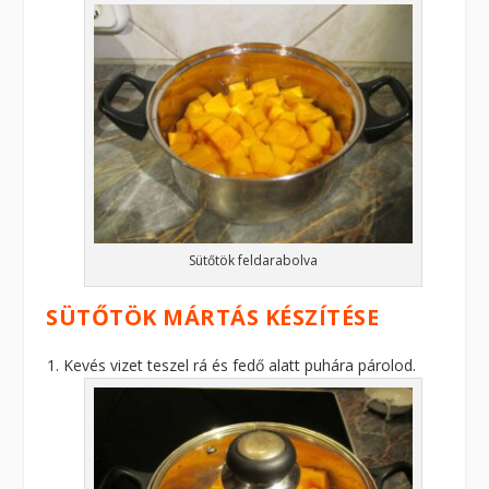
Sütőtök feldarabolva
SÜTŐTÖK MÁRTÁS KÉSZÍTÉSE
Kevés vizet teszel rá és fedő alatt puhára párolod.