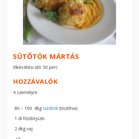
SÜTŐTÖK MÁRTÁS
Elkészítési idő: 50 perc
HOZZÁVALÓK
4 személyre:
80 – 100 dkg
sütőtök
(tisztítva)
1 dl főzőtejszín
2 dkg vaj
só