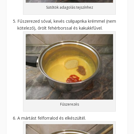
Sütőtök adagolás tejszínhez
Fűszerezed sóval, kevés csilipaprika krémmel (nem
kötelező), őrölt fehérborssal és kakukkfűvel.
Fűszerezés
A mártást felforralod és elkészültél.