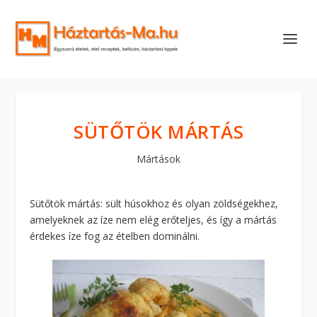
SÜTŐTÖK MÁRTÁS
Mártások
Sütőtök mártás: sült húsokhoz és olyan zöldségekhez,
amelyeknek az íze nem elég erőteljes, és így a mártás
érdekes íze fog az ételben dominálni.