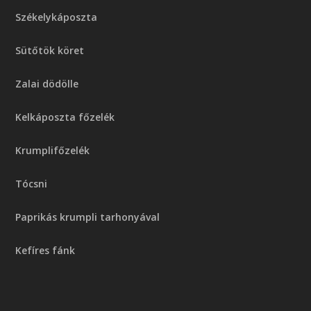
Székelykáposzta
Sütőtök köret
Zalai dödölle
Kelkáposzta főzelék
Krumplifőzelék
Tócsni
Paprikás krumpli tarhonyával
Kefíres fánk