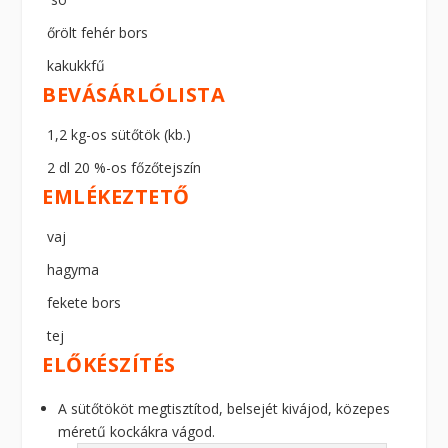
őrölt fehér bors
kakukkfű
BEVÁSÁRLÓLISTA
1,2 kg-os sütőtök (kb.)
2 dl 20 %-os főzőtejszín
EMLÉKEZTETŐ
vaj
hagyma
fekete bors
tej
ELŐKÉSZÍTÉS
A sütőtököt megtisztítod, belsejét kivájod, közepes
méretű kockákra vágod.