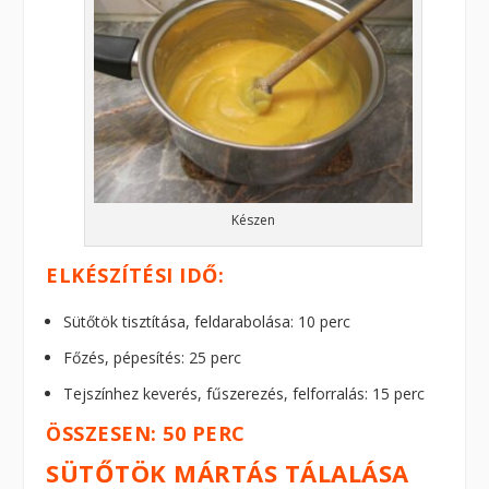
Készen
ELKÉSZÍTÉSI IDŐ:
Sütőtök tisztítása, feldarabolása: 10 perc
Főzés, pépesítés: 25 perc
Tejszínhez keverés, fűszerezés, felforralás: 15 perc
ÖSSZESEN: 50 PERC
SÜTŐTÖK MÁRTÁS TÁLALÁSA