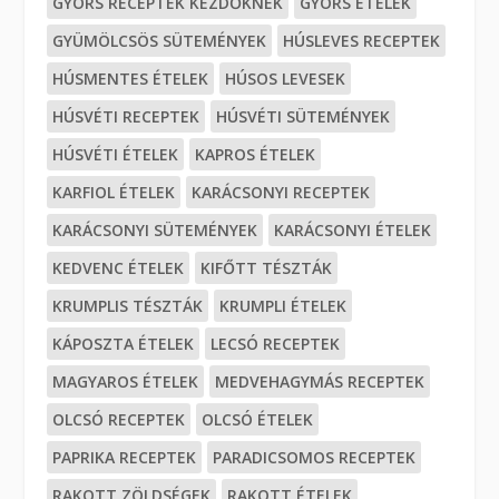
GYORS RECEPTEK KEZDŐKNEK
GYORS ÉTELEK
GYÜMÖLCSÖS SÜTEMÉNYEK
HÚSLEVES RECEPTEK
HÚSMENTES ÉTELEK
HÚSOS LEVESEK
HÚSVÉTI RECEPTEK
HÚSVÉTI SÜTEMÉNYEK
HÚSVÉTI ÉTELEK
KAPROS ÉTELEK
KARFIOL ÉTELEK
KARÁCSONYI RECEPTEK
KARÁCSONYI SÜTEMÉNYEK
KARÁCSONYI ÉTELEK
KEDVENC ÉTELEK
KIFŐTT TÉSZTÁK
KRUMPLIS TÉSZTÁK
KRUMPLI ÉTELEK
KÁPOSZTA ÉTELEK
LECSÓ RECEPTEK
MAGYAROS ÉTELEK
MEDVEHAGYMÁS RECEPTEK
OLCSÓ RECEPTEK
OLCSÓ ÉTELEK
PAPRIKA RECEPTEK
PARADICSOMOS RECEPTEK
RAKOTT ZÖLDSÉGEK
RAKOTT ÉTELEK