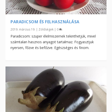
PARADICSOM ÉS FELHASZNÁLÁSA
2019. március 19.
|
Zöldségek
|
0
Paradicsom: szuper élelmiszernek tekinthetjük, mivel
számtalan hasznos anyagot tartalmaz. Fogyasztjuk
nyersen, főzve és befőzve. Egészséges és finom.