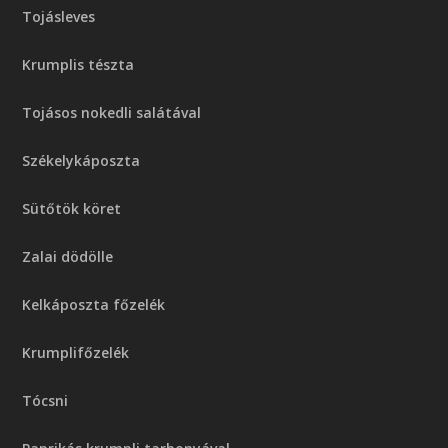
Tojásleves
Krumplis tészta
Tojásos nokedli salátával
Székelykáposzta
Sütőtök köret
Zalai dödölle
Kelkáposzta főzelék
Krumplifőzelék
Tócsni