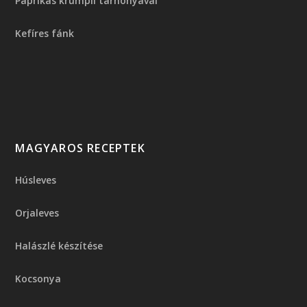
Paprikás krumpli tarhonyával
Kefíres fánk
MAGYAROS RECEPTEK
Húsleves
Orjaleves
Halászlé készítése
Kocsonya