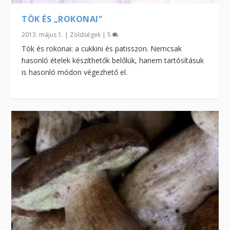
TÖK ÉS „ROKONAI”
2013. május 1.
|
Zöldségek
|
5
Tök és rokonai: a cukkini és patisszon. Nemcsak
hasonló ételek készíthetők belőlük, hanem tartósításuk
is hasonló módon végezhető el.