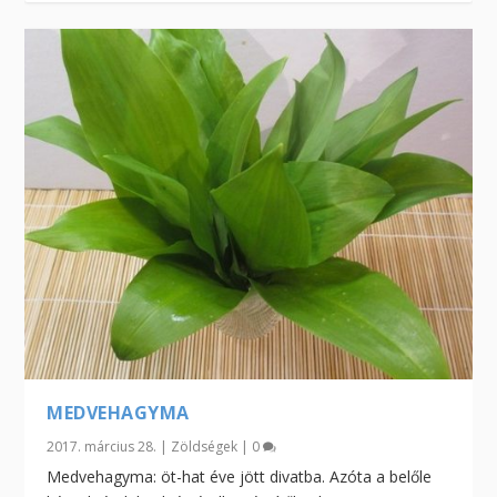
MEDVEHAGYMA
2017. március 28.
|
Zöldségek
|
0
Medvehagyma: öt-hat éve jött divatba. Azóta a belőle