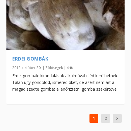
ERDEI GOMBÁK
2012. október 30.
|
Zöldségek
|
4
Erdei gombák: kirándulások alkalmával eléd kerülhetnek.
Talán úgy gondolod, ismered őket, de azért nem árt a
magad szedte gombát ellenőriztetni gomba szakértővel.
1
2