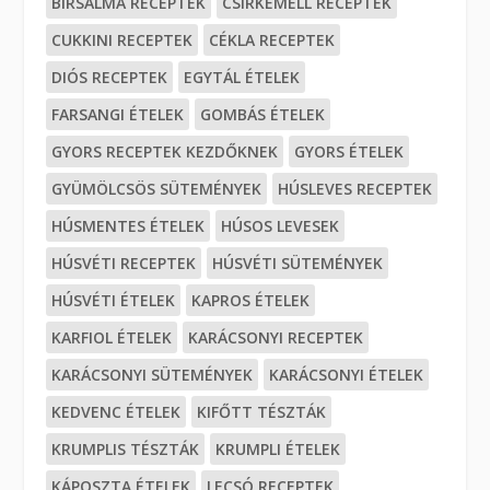
BIRSALMA RECEPTEK
CSIRKEMELL RECEPTEK
CUKKINI RECEPTEK
CÉKLA RECEPTEK
DIÓS RECEPTEK
EGYTÁL ÉTELEK
FARSANGI ÉTELEK
GOMBÁS ÉTELEK
GYORS RECEPTEK KEZDŐKNEK
GYORS ÉTELEK
GYÜMÖLCSÖS SÜTEMÉNYEK
HÚSLEVES RECEPTEK
HÚSMENTES ÉTELEK
HÚSOS LEVESEK
HÚSVÉTI RECEPTEK
HÚSVÉTI SÜTEMÉNYEK
HÚSVÉTI ÉTELEK
KAPROS ÉTELEK
KARFIOL ÉTELEK
KARÁCSONYI RECEPTEK
KARÁCSONYI SÜTEMÉNYEK
KARÁCSONYI ÉTELEK
KEDVENC ÉTELEK
KIFŐTT TÉSZTÁK
KRUMPLIS TÉSZTÁK
KRUMPLI ÉTELEK
KÁPOSZTA ÉTELEK
LECSÓ RECEPTEK