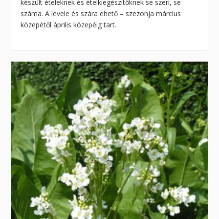
készült ételeknek és ételkiegészítőknek se szeri, se
száma. A levele és szára ehető – szezonja március
közepétől április közepéig tart.