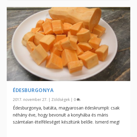
ÉDESBURGONYA
2017. november 27.
|
Zöldségek
|
0
Édesburgonya, batáta, magyarosan édeskrumpli: csak
néhány éve, hogy bevonult a konyhába és máris
számtalan ételféleséget készítünk belőle. Ismerd meg!