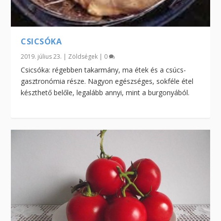
CSICSÓKA
2019. július 23.
|
Zöldségek
|
0
Csicsóka: régebben takarmány, ma étek és a csúcs-
gasztronómia része. Nagyon egészséges, sokféle étel
készthető belőle, legalább annyi, mint a burgonyából.