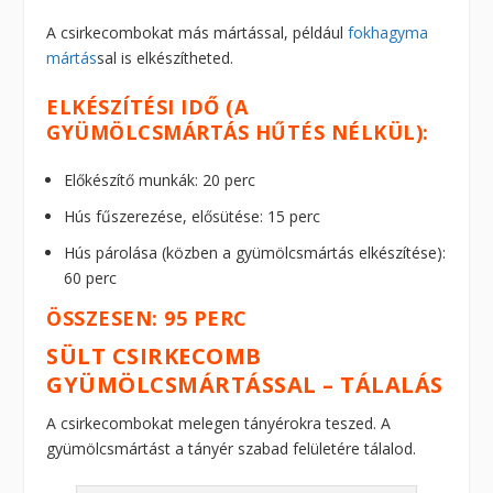
A csirkecombokat más mártással, például
fokhagyma
mártás
sal is elkészítheted.
ELKÉSZÍTÉSI IDŐ (A
GYÜMÖLCSMÁRTÁS HŰTÉS NÉLKÜL):
Előkészítő munkák: 20 perc
Hús fűszerezése, elősütése: 15 perc
Hús párolása (közben a gyümölcsmártás elkészítése):
60 perc
ÖSSZESEN: 95 PERC
SÜLT CSIRKECOMB
GYÜMÖLCSMÁRTÁSSAL – TÁLALÁS
A csirkecombokat melegen tányérokra teszed. A
gyümölcsmártást a tányér szabad felületére tálalod.