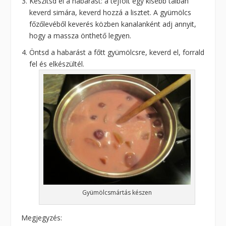
Készítsd el a habarást: a tejfölt egy kisebb tálban
keverd simára, keverd hozzá a lisztet. A gyümölcs
főzőlevéből keverés közben kanalanként adj annyit,
hogy a massza önthető legyen.
Öntsd a habarást a főtt gyümölcsre, keverd el, forrald
fel és elkészültél.
Gyümölcsmártás készen
Megjegyzés: