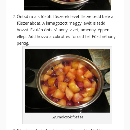
Öntsd rá a kifőzött fűszerek levét illetve tedd bele a
fűszerlabdát. A kimagozott meggy levét is tedd
hozzá. Ezután önts rá annyi vizet, amennyi éppen
ellepi. Add hozzá a cukrot és forrald fel. Főzd néhány
percig.
Gyümölcsök főzése