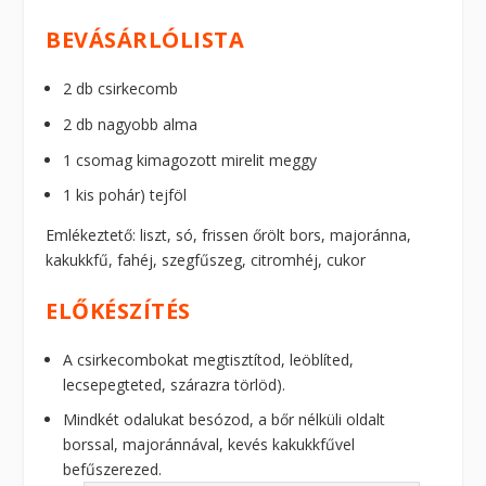
BEVÁSÁRLÓLISTA
2 db csirkecomb
2 db nagyobb alma
1 csomag kimagozott mirelit meggy
1 kis pohár) tejföl
Emlékeztető: liszt, só, frissen őrölt bors, majoránna,
kakukkfű, fahéj, szegfűszeg, citromhéj, cukor
ELŐKÉSZÍTÉS
A csirkecombokat megtisztítod, leöblíted,
lecsepegteted, szárazra törlöd).
Mindkét odalukat besózod, a bőr nélküli oldalt
borssal, majoránnával, kevés kakukkfűvel
befűszerezed.