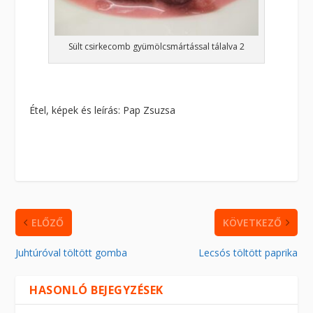
Sült csirkecomb gyümölcsmártással tálalva 2
Étel, képek és leírás: Pap Zsuzsa
ELŐZŐ
KÖVETKEZŐ
Juhtúróval töltött gomba
Lecsós töltött paprika
HASONLÓ BEJEGYZÉSEK