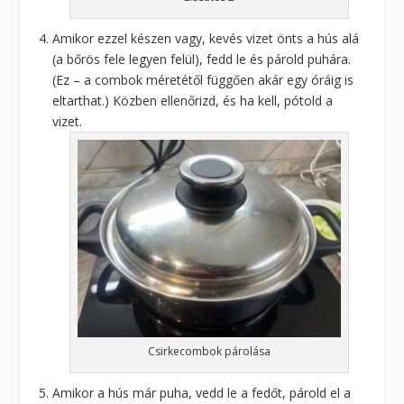
Amikor ezzel készen vagy, kevés vizet önts a hús alá
(a bőrös fele legyen felül), fedd le és párold puhára.
(Ez – a combok méretétől függően akár egy óráig is
eltarthat.) Közben ellenőrizd, és ha kell, pótold a
vizet.
Csirkecombok párolása
Amikor a hús már puha, vedd le a fedőt, párold el a