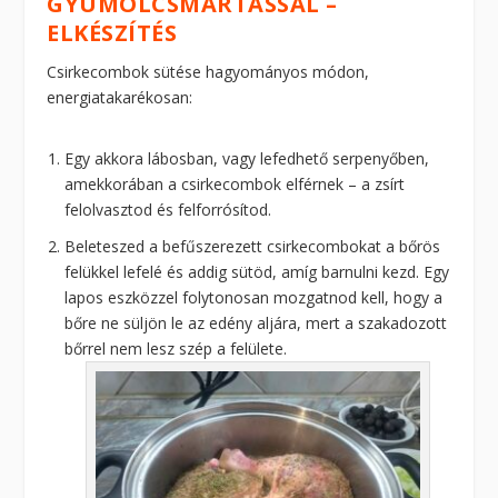
GYÜMÖLCSMÁRTÁSSAL –
ELKÉSZÍTÉS
Csirkecombok sütése hagyományos módon,
energiatakarékosan:
Egy akkora lábosban, vagy lefedhető serpenyőben,
amekkorában a csirkecombok elférnek – a zsírt
felolvasztod és felforrósítod.
Beleteszed a befűszerezett csirkecombokat a bőrös
felükkel lefelé és addig sütöd, amíg barnulni kezd. Egy
lapos eszközzel folytonosan mozgatnod kell, hogy a
bőre ne süljön le az edény aljára, mert a szakadozott
bőrrel nem lesz szép a felülete.