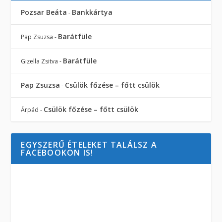
Pozsar Beáta
Bankkártya
-
Barátfüle
Pap Zsuzsa
-
Barátfüle
Gizella Zsitva
-
Pap Zsuzsa
Csülök főzése – főtt csülök
-
Csülök főzése – főtt csülök
Árpád
-
EGYSZERŰ ÉTELEKET TALÁLSZ A
FACEBOOKON IS!