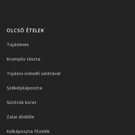
OLCSÓ ÉTELEK
Tojásleves
Krumplis tészta
Tojásos nokedli salátával
Székelykáposzta
Sütőtök köret
Zalai dödölle
Kelkáposzta főzelék