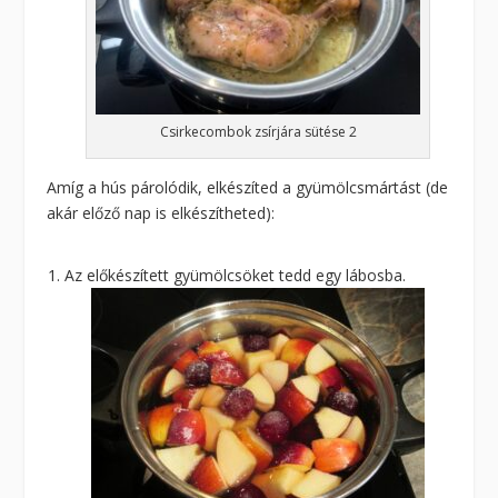
Csirkecombok zsírjára sütése 2
Amíg a hús párolódik, elkészíted a gyümölcsmártást (de
akár előző nap is elkészítheted):
Az előkészített gyümölcsöket tedd egy lábosba.