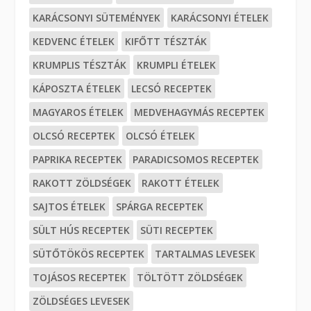
KARÁCSONYI SÜTEMÉNYEK
KARÁCSONYI ÉTELEK
KEDVENC ÉTELEK
KIFŐTT TÉSZTÁK
KRUMPLIS TÉSZTÁK
KRUMPLI ÉTELEK
KÁPOSZTA ÉTELEK
LECSÓ RECEPTEK
MAGYAROS ÉTELEK
MEDVEHAGYMÁS RECEPTEK
OLCSÓ RECEPTEK
OLCSÓ ÉTELEK
PAPRIKA RECEPTEK
PARADICSOMOS RECEPTEK
RAKOTT ZÖLDSÉGEK
RAKOTT ÉTELEK
SAJTOS ÉTELEK
SPÁRGA RECEPTEK
SÜLT HÚS RECEPTEK
SÜTI RECEPTEK
SÜTŐTÖKÖS RECEPTEK
TARTALMAS LEVESEK
TOJÁSOS RECEPTEK
TÖLTÖTT ZÖLDSÉGEK
ZÖLDSÉGES LEVESEK