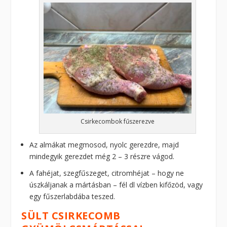
Csirkecombok fűszerezve
Az almákat megmosod, nyolc gerezdre, majd
mindegyik gerezdet még 2 – 3 részre vágod.
A fahéjat, szegfűszeget, citromhéjat – hogy ne
úszkáljanak a mártásban – fél dl vízben kifőzöd, vagy
egy fűszerlabdába teszed.
SÜLT CSIRKECOMB