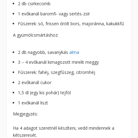
2 db csirkecomb
1 evőkanál baromfi- vagy sertés-zsír
Fűszerek: só, frissen őrölt bors, majoránna, kakukkfű
A gyümölcsmártáshoz:
2 db nagyobb, savanykás
alma
3 – 4 evőkanál kimagozott mirelit meggy
Fűszerek: fahéj, szegfűszeg, citromhéj
2 evőkanál cukor
1,5 dl (egy kis pohár) tejföl
1 evőkanál liszt
Megjegyzés:
Ha 4 adagot szeretnél készíteni, vedd mindennek a
kétszeresét.