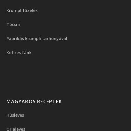
Krumplifőzelék
Tócsni
Paprikás krumpli tarhonyával
Kefíres fánk
MAGYAROS RECEPTEK
Húsleves
Orjaleves