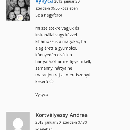
Vykyca
2013. január 30.
szerda-n 06:55 közelében
Szia nagyfero!
mi szeletekre vágjuk és
kiskanállal vagy kézzel
kihámozzuk a magokat; ha
elég érett a gyümölcs,
könnyedén elválik a
hártyájától. amire figyelni kell,
semennyi hártya ne
maradjon rajta, mert iszonyú
keserű 🙁
Vykyca
Körtvélyessy Andrea
2013. január 30. szerda-n 07:30
közelében