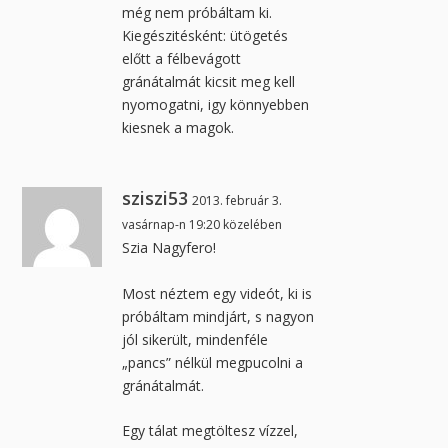
még nem próbáltam ki.
Kiegészitésként: ütögetés
előtt a félbevágott
gránátalmát kicsit meg kell
nyomogatni, igy könnyebben
kiesnek a magok.
sziszi53
2013. február 3.
vasárnap-n 19:20 közelében
Szia Nagyfero!
Most néztem egy videót, ki is
próbáltam mindjárt, s nagyon
jól sikerült, mindenféle
„pancs” nélkül megpucolni a
gránátalmát.
Egy tálat megtöltesz vízzel,