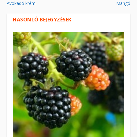
Avokádó krém
Mangó
HASONLÓ BEJEGYZÉSEK