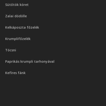
Sütőtök köret
Zalai dödölle
Kelkáposzta főzelék
Krumplifőzelék
Tócsni
Paprikás krumpli tarhonyával
Kefíres fánk