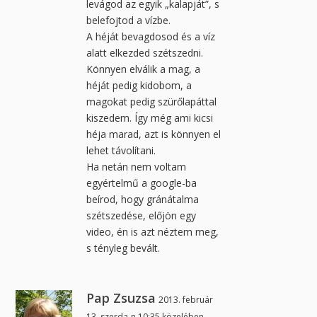
levágod az egyik „kalapját”, s
belefojtod a vízbe.
A héját bevagdosod és a víz
alatt elkezded szétszedni.
Könnyen elválik a mag, a
héját pedig kidobom, a
magokat pedig szürőlapáttal
kiszedem. Így még ami kicsi
héja marad, azt is könnyen el
lehet távolítani.
Ha netán nem voltam
egyértelmű a google-ba
beírod, hogy gránátalma
szétszedése, előjön egy
video, én is azt néztem meg,
s tényleg bevált.
Pap Zsuzsa
2013. február
13. szerda-n 10:35 közelében