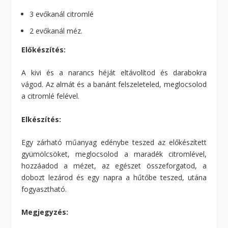
3 evőkanál citromlé
2 evőkanál méz.
Előkészítés:
A kivi és a narancs héját eltávolítod és darabokra
vágod. Az almát és a banánt felszeleteled, meglocsolod
a citromlé felével.
Elkészítés:
Egy zárható műanyag edénybe teszed az előkészített
gyümölcsöket, meglocsolod a maradék citromlével,
hozzáadod a mézet, az egészet összeforgatod, a
dobozt lezárod és egy napra a hűtőbe teszed, utána
fogyasztható.
Megjegyzés: