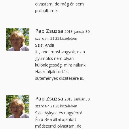
olvastam, de még én sem
próbáltam ki.
Pap Zsuzsa
2013. január 30.
szerda-n 21:25 közelében
Szia, Andi!
Itt, ahol most vagyok, ez a
gyümölcs nem olyan
különlegesség, mint nálunk.
Használják torták,
sütemények diszitésére is.
Pap Zsuzsa
2013. január 30.
szerda-n 21:28 közelében
Szia, Vykyca és nagyfero!
Én a Bea által ajánlott
módszerről olvastam, de