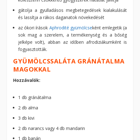
gátolja a gyulladásos megbetegedések kialakulását
és lassítja a rákos daganatok növekedését
az ókori írások
Aphrodité gyümölcse
ként emlegetik (a
sok mag a szerelem, a termékenység és a bőség
jelképe volt), abban az időben afrodiziákumként is
fogyasztották.
GYÜMÖLCSSALÁTA GRÁNÁTALMA
MAGOKKAL
Hozzávalók:
1 db gránátalma
2 db alma
3 db kivi
2 db narancs vagy 4 db mandarin
1 db banán