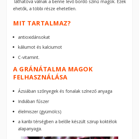
láthatóvá válnak a benne levő bordó színű magok. Ezek
ehetők, a többi része ehetetlen.
MIT TARTALMAZ?
antioxidánsokat
káliumot és kalciumot
C-vitamint.
A GRÁNÁTALMA MAGOK
FELHASZNÁLÁSA
Ázsiában szőnyegek és fonalak színező anyaga
Indiában fűszer
élelmiszer (gyümölcs)
a karibi térségben a belőle készült szirup koktélok
alapanyaga.