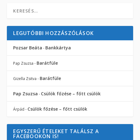
LEGUTÓBBI HOZZÁSZÓLÁSOK
Pozsar Beáta
Bankkártya
-
Barátfüle
Pap Zsuzsa
-
Barátfüle
Gizella Zsitva
-
Pap Zsuzsa
Csülök főzése – főtt csülök
-
Csülök főzése – főtt csülök
Árpád
-
EGYSZERŰ ÉTELEKET TALÁLSZ A
FACEBOOKON IS!