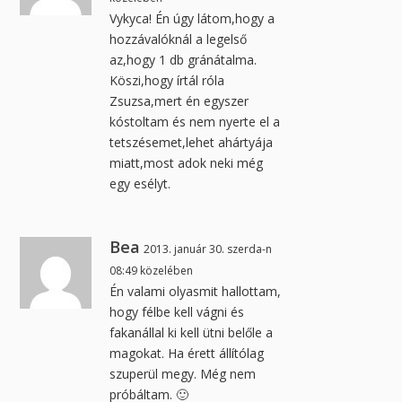
Vykyca! Én úgy látom,hogy a
hozzávalóknál a legelső
az,hogy 1 db gránátalma.
Köszi,hogy írtál róla
Zsuzsa,mert én egyszer
kóstoltam és nem nyerte el a
tetszésemet,lehet ahártyája
miatt,most adok neki még
egy esélyt.
Bea
2013. január 30. szerda-n
08:49 közelében
Én valami olyasmit hallottam,
hogy félbe kell vágni és
fakanállal ki kell ütni belőle a
magokat. Ha érett állítólag
szuperül megy. Még nem
próbáltam. 🙂