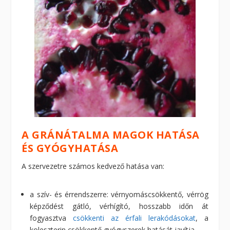
A GRÁNÁTALMA MAGOK HATÁSA
ÉS GYÓGYHATÁSA
A szervezetre számos kedvező hatása van:
a szív- és érrendszerre: vérnyomáscsökkentő, vérrög
képződést gátló, vérhígító, hosszabb időn át
fogyasztva
csökkenti az érfali lerakódásokat
, a
koleszterin csökkentő gyógyszerek hatását javítja