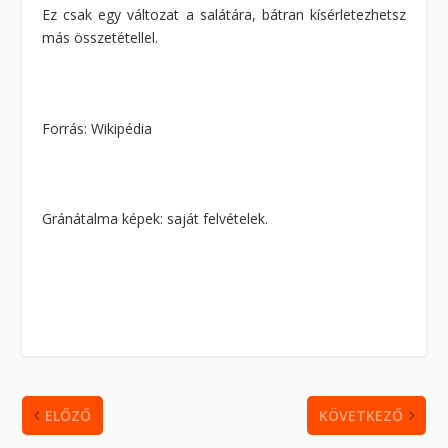
Ez csak egy változat a salátára, bátran kísérletezhetsz
más összetétellel.
Forrás: Wikipédia
Gránátalma képek: saját felvételek.
ELŐZŐ
KÖVETKEZŐ