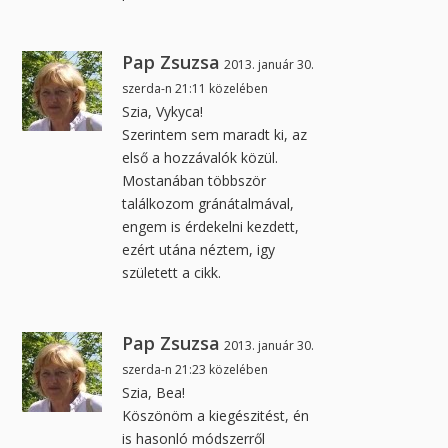
Pap Zsuzsa
2013. január 30.
szerda-n 21:11 közelében
Szia, Vykyca!
Szerintem sem maradt ki, az
első a hozzávalók közül.
Mostanában többször
találkozom gránátalmával,
engem is érdekelni kezdett,
ezért utána néztem, igy
született a cikk.
Pap Zsuzsa
2013. január 30.
szerda-n 21:23 közelében
Szia, Bea!
Köszönöm a kiegészitést, én
is hasonló módszerről