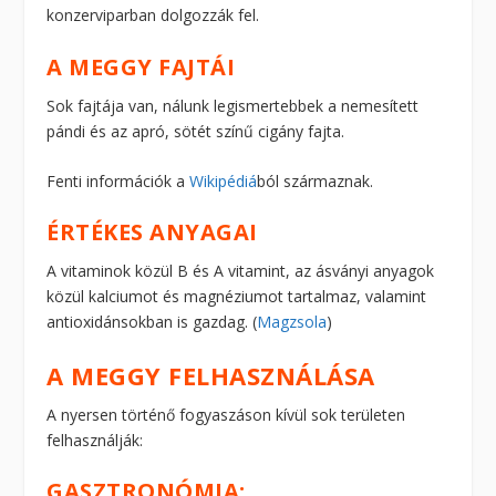
konzerviparban dolgozzák fel.
A MEGGY FAJTÁI
Sok fajtája van, nálunk legismertebbek a nemesített
pándi és az apró, sötét színű cigány fajta.
Fenti információk a
Wikipédiá
ból származnak.
ÉRTÉKES ANYAGAI
A vitaminok közül B és A vitamint, az ásványi anyagok
közül kalciumot és magnéziumot tartalmaz, valamint
antioxidánsokban is gazdag. (
Magzsola
)
A MEGGY FELHASZNÁLÁSA
A nyersen történő fogyaszáson kívül sok területen
felhasználják:
GASZTRONÓMIA: