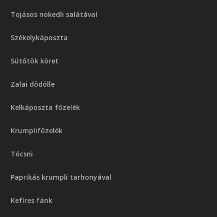
Tojásos nokedli salátával
Székelykáposzta
Sütőtök köret
Zalai dödölle
Kelkáposzta főzelék
Krumplifőzelék
Tócsni
Paprikás krumpli tarhonyával
Kefíres fánk