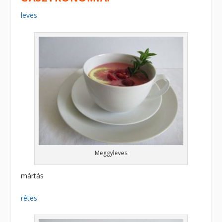
leves
Meggyleves
mártás
rétes