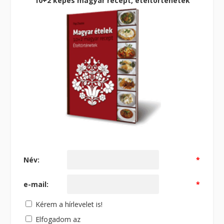
10+2 képes magyar recept, ételtörténetek
Név:
*
e-mail:
*
Kérem a hírlevelet is!
Elfogadom az