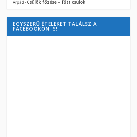
Csülök főzése – főtt csülök
Árpád
-
EGYSZERŰ ÉTELEKET TALÁLSZ A
FACEBOOKON IS!