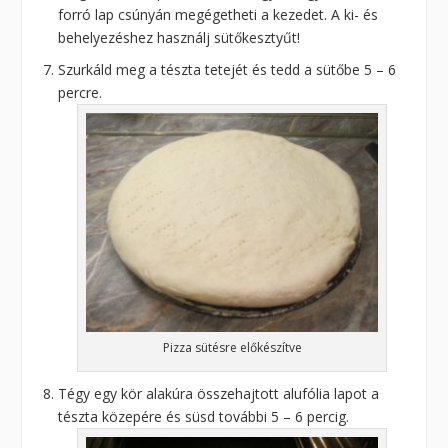
forró lap csúnyán megégetheti a kezedet. A ki- és
behelyezéshez használj sütőkesztyűt!
Szurkáld meg a tészta tetejét és tedd a sütőbe 5 – 6
percre.
Pizza sütésre előkészítve
Tégy egy kör alakúra összehajtott alufólia lapot a
tészta közepére és süsd további 5 – 6 percig.