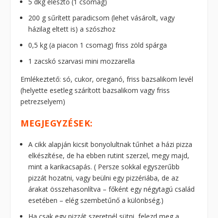
5 dkg élesztő (1 csomag)
200 g sűrített paradicsom (lehet vásárolt, vagy
házilag eltett is) a szószhoz
0,5 kg (a piacon 1 csomag) friss zöld spárga
1 zacskó szarvasi mini mozzarella
Emlékeztető: só, cukor, oreganó, friss bazsalikom levél
(helyette esetleg szárított bazsalikom vagy friss
petrezselyem)
MEGJEGYZÉSEK:
A cikk alapján kicsit bonyolultnak tűnhet a házi pizza
elkészítése, de ha ebben rutint szerzel, megy majd,
mint a karikacsapás. ( Persze sokkal egyszerűbb
pizzát hozatni, vagy beülni egy pizzériába, de az
árakat összehasonlítva – főként egy négytagú család
esetében – elég szembetűnő a különbség.)
Ha csak egy pizzát szeretnél sütni, felezd meg a