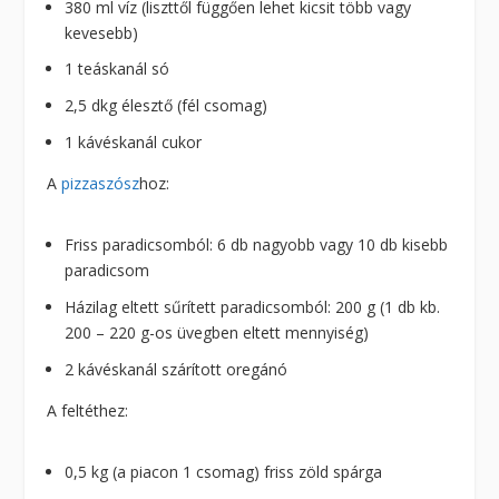
380 ml víz (liszttől függően lehet kicsit több vagy
kevesebb)
1 teáskanál só
2,5 dkg élesztő (fél csomag)
1 kávéskanál cukor
A
pizzaszósz
hoz:
Friss paradicsomból: 6 db nagyobb vagy 10 db kisebb
paradicsom
Házilag eltett sűrített paradicsomból: 200 g (1 db kb.
200 – 220 g-os üvegben eltett mennyiség)
2 kávéskanál szárított oregánó
A feltéthez:
0,5 kg (a piacon 1 csomag) friss zöld spárga