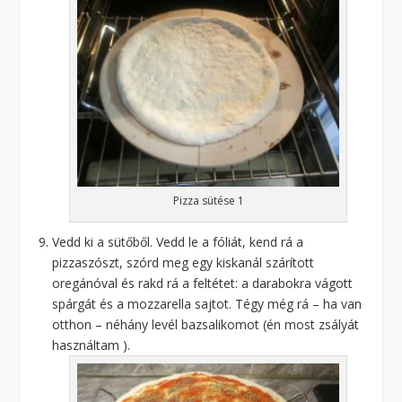
Pizza sütése 1
Vedd ki a sütőből. Vedd le a fóliát, kend rá a
pizzaszószt, szórd meg egy kiskanál szárított
oregánóval és rakd rá a feltétet: a darabokra vágott
spárgát és a mozzarella sajtot. Tégy még rá – ha van
otthon – néhány levél bazsalikomot (én most zsályát
használtam ).