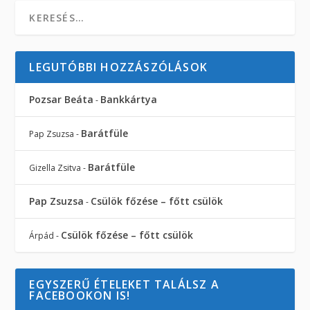
LEGUTÓBBI HOZZÁSZÓLÁSOK
Pozsar Beáta
Bankkártya
-
Barátfüle
Pap Zsuzsa
-
Barátfüle
Gizella Zsitva
-
Pap Zsuzsa
Csülök főzése – főtt csülök
-
Csülök főzése – főtt csülök
Árpád
-
EGYSZERŰ ÉTELEKET TALÁLSZ A
FACEBOOKON IS!