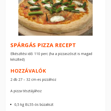
SPÁRGÁS PIZZA RECEPT
Elkészítési idő: 110 perc (ha a pizzaszószt is magad
készíted)
HOZZÁVALÓK
2 db 27 – 32 cm-es pizzához
A pizza tésztájához
0,5 kg BL55-ös búzaliszt