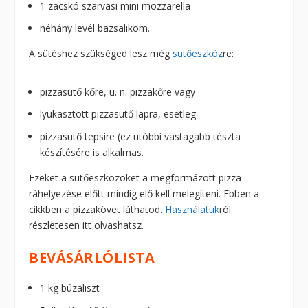
1 zacskó szarvasi mini mozzarella
néhány levél bazsalikom.
A sütéshez szükséged lesz még
sütőeszköz
re:
pizzasütő kőre, u. n. pizzakőre vagy
lyukasztott pizzasütő lapra, esetleg
pizzasütő tepsire (ez utóbbi vastagabb tészta
készítésére is alkalmas.
Ezeket a sütőeszközöket a megformázott pizza
ráhelyezése előtt mindig elő kell melegíteni. Ebben a
cikkben a pizzakövet láthatod.
Használatuk
ról
részletesen itt olvashatsz.
BEVÁSÁRLÓLISTA
1 kg búzaliszt