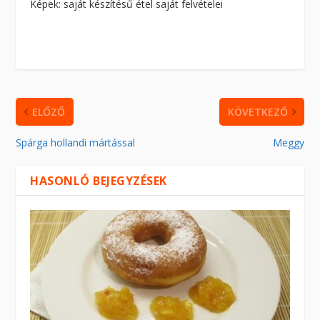
Képek: saját készítésű étel saját felvételei
ELŐZŐ
KÖVETKEZŐ
Spárga hollandi mártással
Meggy
HASONLÓ BEJEGYZÉSEK