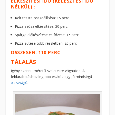
ELKÉSZÍTÉSI IDŐ (KELESZTÉSI IDŐ
NÉLKÜL) :
Kelt tészta összeállítása: 15 perc
Pizza szósz elkészítése: 20 perc
Spárga előkészítése és főzése: 15 perc
Pizza sütése több részletben: 20 perc
ÖSSZESEN: 110 PERC
TÁLALÁS
Igény szerinti méretű szeletekre vághatod. A
feldaraboláshoz legjobb eszköz egy jó minőségű
pizzavágó
.