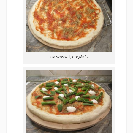
Pizza szósszal, oregánóval