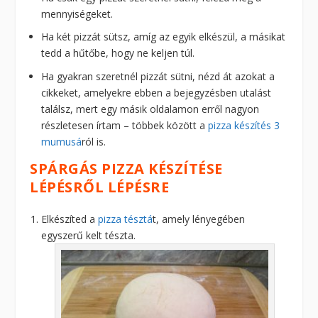
mennyiségeket.
Ha két pizzát sütsz, amíg az egyik elkészül, a másikat
tedd a hűtőbe, hogy ne keljen túl.
Ha gyakran szeretnél pizzát sütni, nézd át azokat a
cikkeket, amelyekre ebben a bejegyzésben utalást
találsz, mert egy másik oldalamon erről nagyon
részletesen írtam – többek között a
pizza készítés 3
mumusá
ról is.
SPÁRGÁS PIZZA KÉSZÍTÉSE
LÉPÉSRŐL LÉPÉSRE
Elkészíted a
pizza tésztá
t, amely lényegében
egyszerű kelt tészta.