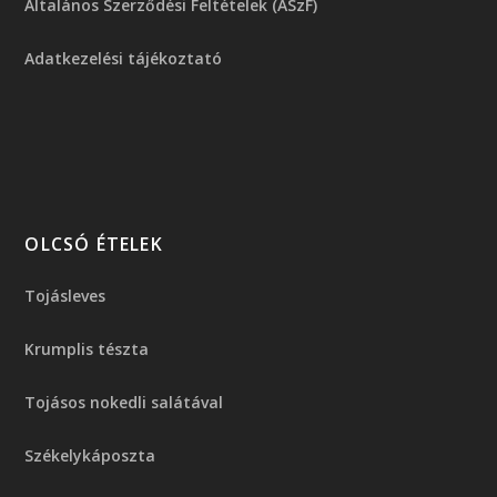
Általános Szerződési Feltételek (ÁSzF)
Adatkezelési tájékoztató
OLCSÓ ÉTELEK
Tojásleves
Krumplis tészta
Tojásos nokedli salátával
Székelykáposzta