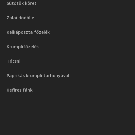
Sütőtök köret
Zalai dödölle
Kelkáposzta főzelék
Krumplifőzelék
Tócsni
Paprikás krumpli tarhonyával
Kefíres fánk