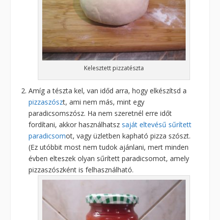
Kelesztett pizzatészta
Amíg a tészta kel, van időd arra, hogy elkészítsd a
pizzaszósz
t, ami nem más, mint egy
paradicsomszósz. Ha nem szeretnél erre időt
fordítani, akkor használhatsz
saját eltevésű sűrített
paradicsom
ot, vagy üzletben kapható pizza szószt.
(Ez utóbbit most nem tudok ajánlani, mert minden
évben elteszek olyan sűrített paradicsomot, amely
pizzaszószként is felhasználható.