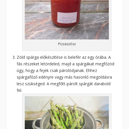
Pizzaszósz
Zöld spárga előkészítése is belefér az egy órába. A
fás részeket letördeled, majd a spárgákat megfőzöd
úgy, hogy a fejek csak párolódjanak. Ehhez
spárgafőző edényre vagy más hasonló megoldásra
lesz szükséged. A megfőtt-párolt spárgát darabold
fel.