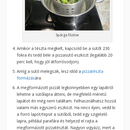
Spárga főzése
Amikor a tészta megkelt, kapcsold be a sütőt 230
fokra és tedd bele a pizzasütő eszközt (legalább 20
perc kell, hogy jól átforrósodjon).
Amíg a sütő melegszik, lesz időd a
pizzatészta
formázás
ára.
A megformázott pizzát legkönnyebben egy lapátról
lehetne a sütőlapra átteni, de megfelelő méretű
lapátot én még nem találtam. Felhasználhatsz hozzá
valami más egyszerű eszközt. Ha nincs ilyen, vedd ki
a forró lapot/tepsit a sütőből, tedd egy szigetelő
lapra, például parafára és helyezd el rajta a
megformázott pizzatésztát. Nagyon vigyázz, mert a