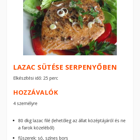
LAZAC SÜTÉSE SERPENYŐBEN
Elkészítési idő: 25 perc
HOZZÁVALÓK
4 személyre
80 dkg lazac filé (lehetőleg az állat középtájáról és ne
a farok közeléből)
fűszerek: só, színes bors