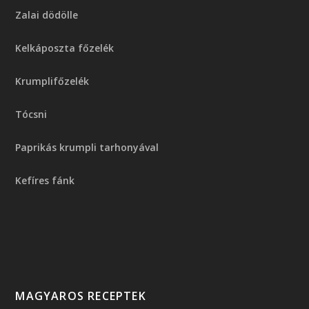
Zalai dödölle
Kelkáposzta főzelék
Krumplifőzelék
Tócsni
Paprikás krumpli tarhonyával
Kefíres fánk
MAGYAROS RECEPTEK