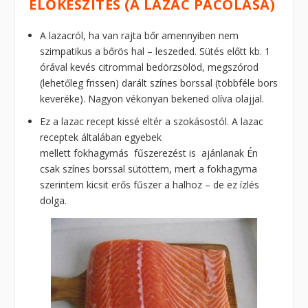
ELŐKÉSZÍTÉS (A LAZAC PÁCOLÁSA)
A lazacról, ha van rajta bőr amennyiben nem
szimpatikus a bőrös hal – leszeded. Sütés előtt kb. 1
órával kevés citrommal bedörzsölöd, megszórod
(lehetőleg frissen) darált színes borssal (többféle bors
keveréke). Nagyon vékonyan bekened olíva olajjal.
Ez a lazac recept kissé eltér a szokásostól. A lazac
receptek általában egyebek
mellett fokhagymás fűszerezést is ajánlanak Én
csak színes borssal sütöttem, mert a fokhagyma
szerintem kicsit erős fűszer a halhoz – de ez ízlés
dolga.