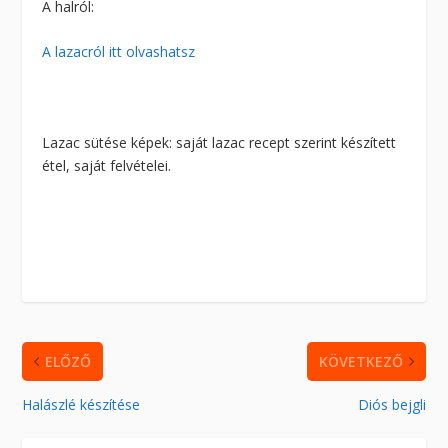
A halról:
A lazacról itt olvashatsz
Lazac sütése képek: saját lazac recept szerint készített
étel, saját felvételei.
ELŐZŐ
KÖVETKEZŐ
Halászlé készítése
Diós bejgli