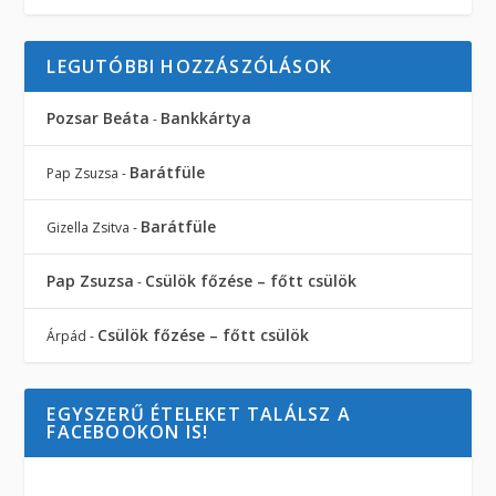
LEGUTÓBBI HOZZÁSZÓLÁSOK
Pozsar Beáta
Bankkártya
-
Barátfüle
Pap Zsuzsa
-
Barátfüle
Gizella Zsitva
-
Pap Zsuzsa
Csülök főzése – főtt csülök
-
Csülök főzése – főtt csülök
Árpád
-
EGYSZERŰ ÉTELEKET TALÁLSZ A
FACEBOOKON IS!