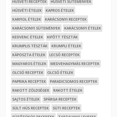
HÚSVÉTI RECEPTEK
HÚSVÉTI SÜTEMÉNYEK
HÚSVÉTI ÉTELEK
KAPROS ÉTELEK
KARFIOL ÉTELEK
KARÁCSONYI RECEPTEK
KARÁCSONYI SÜTEMÉNYEK
KARÁCSONYI ÉTELEK
KEDVENC ÉTELEK
KIFŐTT TÉSZTÁK
KRUMPLIS TÉSZTÁK
KRUMPLI ÉTELEK
KÁPOSZTA ÉTELEK
LECSÓ RECEPTEK
MAGYAROS ÉTELEK
MEDVEHAGYMÁS RECEPTEK
OLCSÓ RECEPTEK
OLCSÓ ÉTELEK
PAPRIKA RECEPTEK
PARADICSOMOS RECEPTEK
RAKOTT ZÖLDSÉGEK
RAKOTT ÉTELEK
SAJTOS ÉTELEK
SPÁRGA RECEPTEK
SÜLT HÚS RECEPTEK
SÜTI RECEPTEK
SÜTŐTÖKÖS RECEPTEK
TARTALMAS LEVESEK