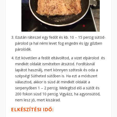
Ezután ráteszel egy fedőt és kb. 10 – 15 percig sütöd-
párolod (a hal némi levet fog engedni és így gőzben
párolódik.
Ezt követően a fedőt eltávolítod, a vizet elpárolod és
mindkét oldalát ismételten átsütöd. Fordításnál
lapátot használj, mert könnyen szétesik és oda a
szépség! Sütheted sütőben is. Ha ezt a módszert
választod, akkor is süsd át mindkét oldalát a
serpenyőben 1 – 2 percig. Melegítsd elő a sütőt és
200 fokon süsd 10 percig. Vigyázz, ha agyonsütöd,
nem lesz jó, mert kiszárad.
ELKÉSZÍTÉSI IDŐ: