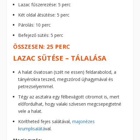
Lazac fűszerezése: 5 perc
Két oldal átsütése: 5 perc
Párolás: 10 perc
Befejező sütés: 5 perc
ÖSSZESEN: 25 PERC
LAZAC SÜTÉSE – TÁLALÁSA
A halat óvatosan (szét ne essen) feldarabolod, a
tányérokra teszed, megszórod újhagymával és
petrezselyemmel.
Tégy az asztalra egy félbevágott citromot is, mert
előfordulhat, hogy valaki szívesen megcsepegtetné
vele a halat.
Körítheted fejes salátával,
majonézes
krumplisalátá
val.