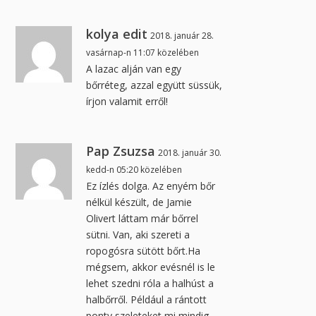
kolya edit
2018. január 28.
vasárnap-n 11:07 közelében
A lazac alján van egy
bőrréteg, azzal együtt süssük,
írjon valamit erről!
Pap Zsuzsa
2018. január 30.
kedd-n 05:20 közelében
Ez ízlés dolga. Az enyém bőr
nélkül készült, de Jamie
Olivert láttam már bőrrel
sütni. Van, aki szereti a
ropogósra sütött bőrt.Ha
mégsem, akkor evésnél is le
lehet szedni róla a halhúst a
halbőrről. Például a rántott
ponty szeleteket mi mindig