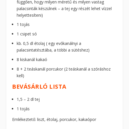
függően, hogy milyen méretű és milyen vastag
palacsinták készülnek – a tej egy részét lehet vízzel
helyettesíteni)
1 tojás
1 csipet só
kb. 0,5 dl étolaj ( egy evőkanálnyi a
palacsintatésztába, a többi a sütéshez)
8 kiskanál kakaó
8 + 2 teáskanál porcukor (2 teáskanál a szóráshoz
kell)
BEVÁSÁRLÓ LISTA
1,5 – 2 dl tej
1 tojás
Emlékeztető: liszt, étolaj, porcukor, kakaópor