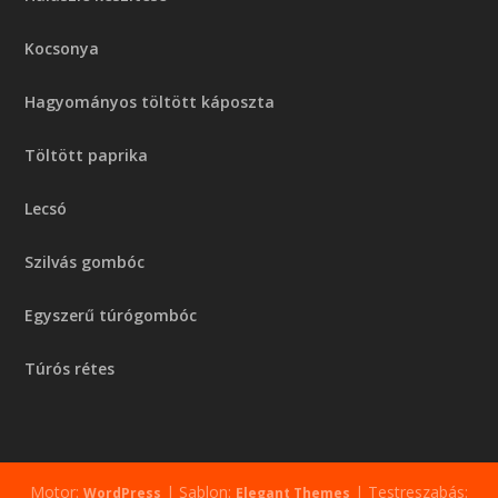
Kocsonya
Hagyományos töltött káposzta
Töltött paprika
Lecsó
Szilvás gombóc
Egyszerű túrógombóc
Túrós rétes
Motor:
| Sablon:
| Testreszabás:
WordPress
Elegant Themes