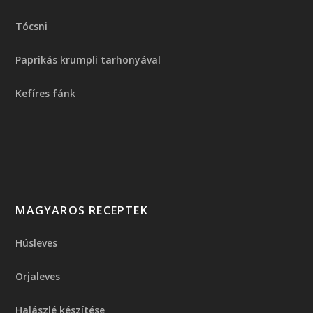
Tócsni
Paprikás krumpli tarhonyával
Kefíres fánk
MAGYAROS RECEPTEK
Húsleves
Orjaleves
Halászlé készítése