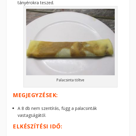
tányérokra teszed.
Palacsinta töltve
MEGJEGYZÉSEK:
A 8 db nem szentírás, függ a palacsinták
vastagságától.
ELKÉSZÍTÉSI IDŐ: