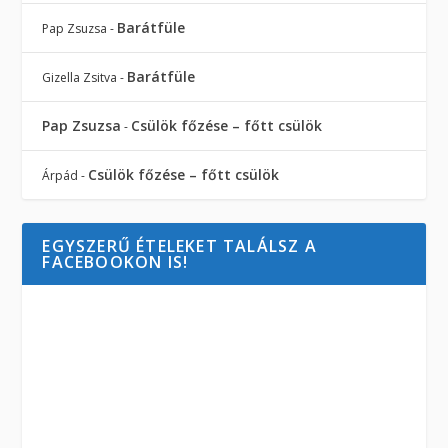
Barátfüle
Pap Zsuzsa
-
Barátfüle
Gizella Zsitva
-
Pap Zsuzsa
Csülök főzése – főtt csülök
-
Csülök főzése – főtt csülök
Árpád
-
EGYSZERŰ ÉTELEKET TALÁLSZ A
FACEBOOKON IS!