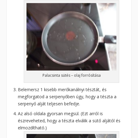
Palacsinta sütés – olaj forrósítása
Belemersz 1 kisebb merőkanálnyi tésztát, és
megforgatod a serpenyőben úgy, hogy a tészta a
serpenyő alját teljesen befedje.
Az alsó oldala gyorsan megsül. (Ezt arról is
észreveheted, hogy a tészta elválik a sütő aljától és
elmozdítható.)