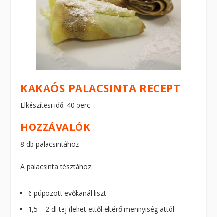
KAKAÓS PALACSINTA RECEPT
Elkészítési idő: 40 perc
HOZZÁVALÓK
8 db palacsintához
A palacsinta tésztához:
6 púpozott evőkanál liszt
1,5 – 2 dl tej (lehet ettől eltérő mennyiség attól