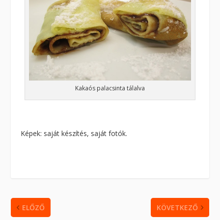
Kakaós palacsinta tálalva
Képek: saját készítés, saját fotók.
ELŐZŐ
KÖVETKEZŐ