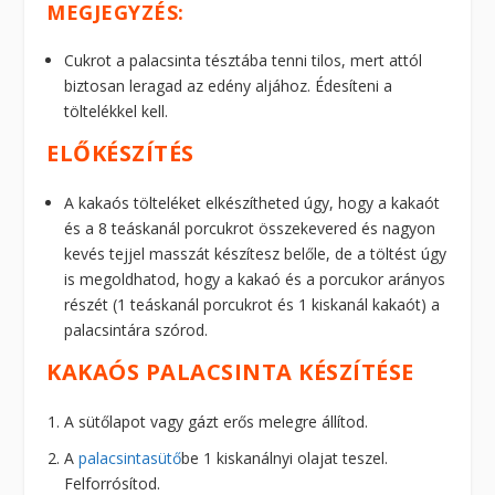
MEGJEGYZÉS:
Cukrot a palacsinta tésztába tenni tilos, mert attól
biztosan leragad az edény aljához. Édesíteni a
töltelékkel kell.
ELŐKÉSZÍTÉS
A kakaós tölteléket elkészítheted úgy, hogy a kakaót
és a 8 teáskanál porcukrot összekevered és nagyon
kevés tejjel masszát készítesz belőle, de a töltést úgy
is megoldhatod, hogy a kakaó és a porcukor arányos
részét (1 teáskanál porcukrot és 1 kiskanál kakaót) a
palacsintára szórod.
KAKAÓS PALACSINTA KÉSZÍTÉSE
A sütőlapot vagy gázt erős melegre állítod.
A
palacsintasütő
be 1 kiskanálnyi olajat teszel.
Felforrósítod.