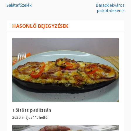
Salátafőzelék
Baracklekváros
piskótatekercs
HASONLÓ BEJEGYZÉSEK
Töltött padlizsán
2020. május 11. hétfő