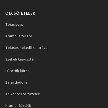
OLCSÓ ÉTELEK
Tojásleves
Krumplis tészta
Tojásos nokedli salátával
Székelykáposzta
Sütőtök köret
Zalai dödölle
Kelkáposzta főzelék
Krumplifőzelék