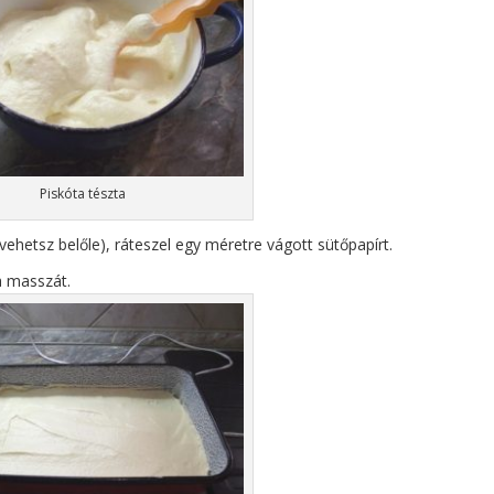
Piskóta tészta
vehetsz belőle), ráteszel egy méretre vágott sütőpapírt.
a masszát.