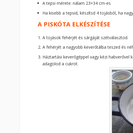
A tepsi mérete: nálam 23×34 cm-es
Ha kisebb a tepsid, készítsd 4 tojásból, ha nag
A PISKÓTA ELKÉSZÍTÉSE
A tojások fehérjét és sárgáját szétválasztod.
A fehérjét a nagyobb keverőtálba teszed és néh
Háztartási keverőgéppel vagy kézi habverővel 
adagolod a cukrot.