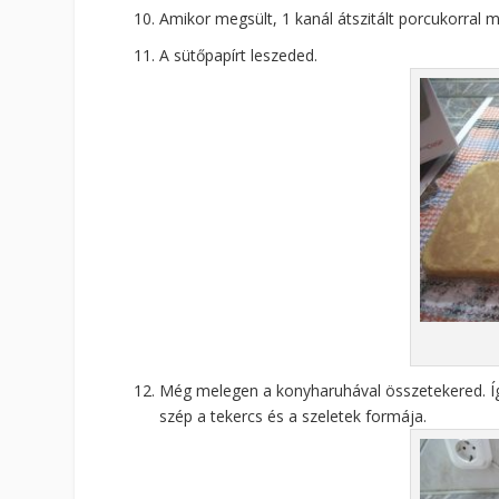
Amikor megsült, 1 kanál átszitált porcukorral 
A sütőpapírt leszeded.
Még melegen a konyharuhával összetekered. Így h
szép a tekercs és a szeletek formája.