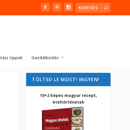
tási tippek
Gazdálkodás
TÖLTSD LE MOST! INGYEN!
10+2 képes magyar recept,
ételtörténetek