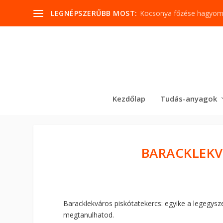
LEGNÉPSZERŰBB MOST:
Kocsonya főzése hagyo
Kezdőlap
Tudás-anyagok
BARACKLEKV
Baracklekváros piskótatekercs: egyike a legegysz
megtanulhatod.