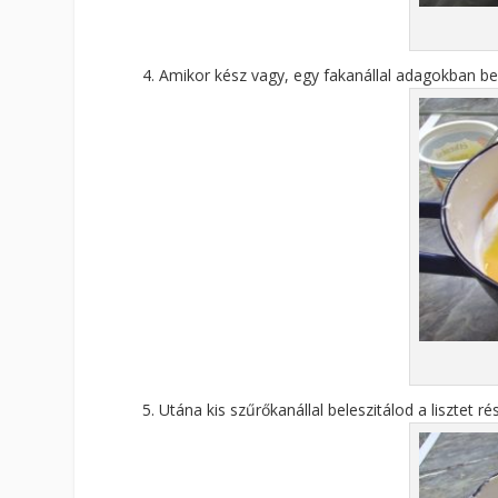
Amikor kész vagy, egy fakanállal adagokban bel
Utána kis szűrőkanállal beleszitálod a lisztet r