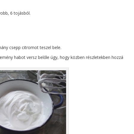
yobb, 6 tojásból.
ány csepp citromot teszel bele.
kemény habot versz belőle úgy, hogy közben részletekben hozzá