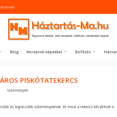
mányosan
Blog
Receptek képekkel
Befőzés
Háztar
ÁROS PISKÓTATEKERCS
Sütemények
erűbb és legolcsóbb süteményeknek. Itt most a tekercs készítését is