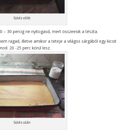
Sütés előtt
0 – 30 percig ne nyitogasd, mert összeesik a tészta.
m ragad, illetve amikor a teteje a világos sárgából egy kicsit
lnod. 20 -25 perc körül lesz.
Sütés után