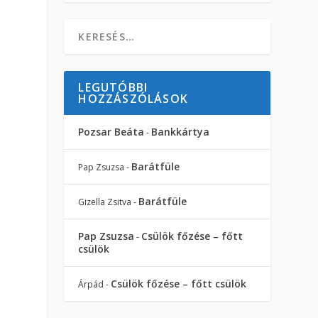
LEGUTÓBBI
HOZZÁSZÓLÁSOK
Pozsar Beáta
Bankkártya
-
Barátfüle
Pap Zsuzsa
-
Barátfüle
Gizella Zsitva
-
Pap Zsuzsa
Csülök főzése – főtt
-
csülök
Csülök főzése – főtt csülök
Árpád
-