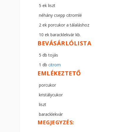
5 ek liszt
néhány csepp citromlé
2 ek porcukor a tálaláshoz
10 ek baracklekvár kb.
BEVÁSÁRLÓLISTA
5 db tojás
1 db
citrom
EMLÉKEZTETŐ
porcukor
kristálycukor
liszt
baracklekvár
MEGJEGYZÉS: