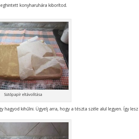
meghintett konyharuhára kiborítod.
Sütőpapír eltávolítása
agyod kihűlni. Ügyelj arra, hogy a tészta széle alul legyen. Így lesz