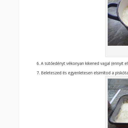
A sütőedényt vékonyan kikened vajjal (ennyit el
Beleteszed és egyenletesen elsimítod a piskót