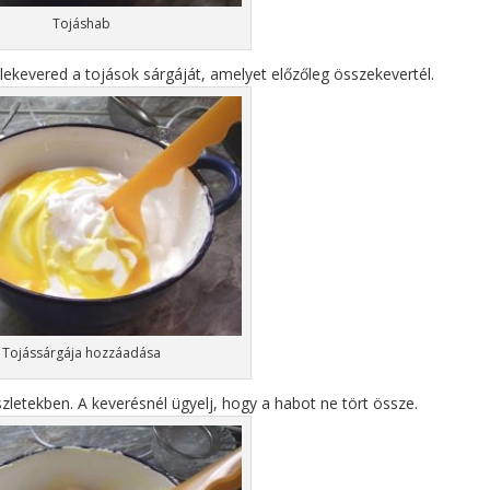
Tojáshab
ekevered a tojások sárgáját, amelyet előzőleg összekevertél.
Tojássárgája hozzáadása
észletekben. A keverésnél ügyelj, hogy a habot ne tört össze.