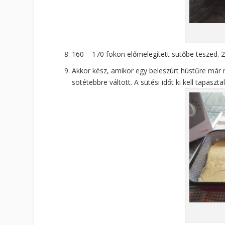
160 – 170 fokon előmelegített sütőbe teszed. 2
Akkor kész, amikor egy beleszúrt hústűre már ne
sötétebbre váltott. A sütési időt ki kell tapaszta