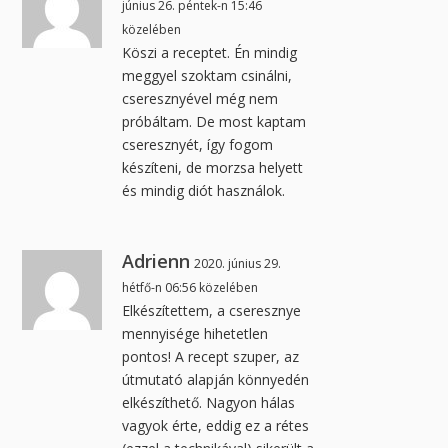
június 26. péntek-n 15:46
közelében
Köszi a receptet. Én mindig
meggyel szoktam csinálni,
cseresznyével még nem
próbáltam. De most kaptam
cseresznyét, így fogom
készíteni, de morzsa helyett
és mindig diót használok.
Adrienn
2020. június 29.
hétfő-n 06:56 közelében
Elkészítettem, a cseresznye
mennyisége hihetetlen
pontos! A recept szuper, az
útmutató alapján könnyedén
elkészíthető. Nagyon hálas
vagyok érte, eddig ez a rétes