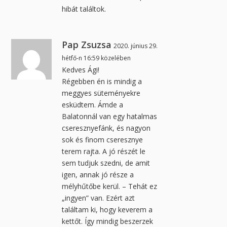
hibát találtok.
Pap Zsuzsa
2020. június 29.
hétfő-n 16:59 közelében
Kedves Ági!
Régebben én is mindig a
meggyes süteményekre
esküdtem. Ámde a
Balatonnál van egy hatalmas
cseresznyefánk, és nagyon
sok és finom cseresznye
terem rajta. A jó részét le
sem tudjuk szedni, de amit
igen, annak jó része a
mélyhűtőbe kerül. – Tehát ez
„ingyen” van. Ezért azt
találtam ki, hogy keverem a
kettőt. Így mindig beszerzek