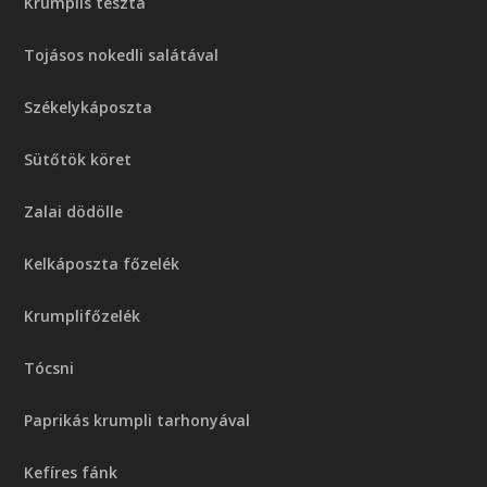
Krumplis tészta
Tojásos nokedli salátával
Székelykáposzta
Sütőtök köret
Zalai dödölle
Kelkáposzta főzelék
Krumplifőzelék
Tócsni
Paprikás krumpli tarhonyával
Kefíres fánk