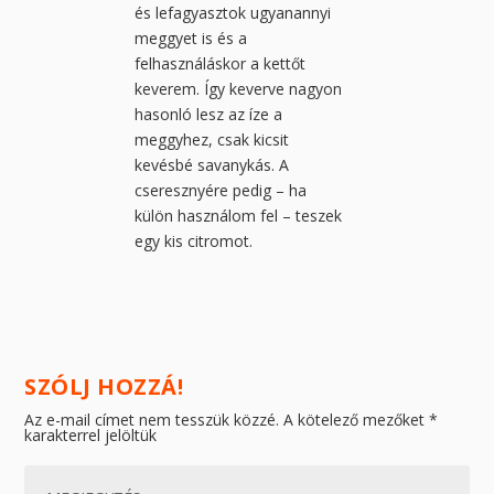
és lefagyasztok ugyanannyi
meggyet is és a
felhasználáskor a kettőt
keverem. Így keverve nagyon
hasonló lesz az íze a
meggyhez, csak kicsit
kevésbé savanykás. A
cseresznyére pedig – ha
külön használom fel – teszek
egy kis citromot.
SZÓLJ HOZZÁ!
Az e-mail címet nem tesszük közzé.
A kötelező mezőket
*
karakterrel jelöltük