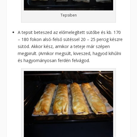
Tepsiben
A tepsit beteszed az előmelegített sütőbe és kb. 170
– 180 fokon alsó-felső sütéssel 20 – 25 percig készre
sütöd. Akkor kész, amikor a teteje már szépen
megpirult. (Amikor megsült, kiveszed, hagyod kihűlni
és hagyományosan ferdén felvágod.