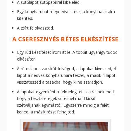
A sütőlapot sütőpapírral kibéleled.
Egy konyharuhát megnedvesítesz, a konyhaasztalra
kiteríted.
A zsírt felolvasztod.
A CSERESZNYÉS RÉTES ELKÉSZÍTÉSE
Egy rúd készítését írom itt le. A többit ugyanígy tudod
elkészíteni.
A réteslapos zacskót felvágod, a lapokat kiveszed, 4
lapot a nedves konyharuhára teszel, a másik 4 lapot
visszateszed a tasakba, hogy ki ne száradjon.
A lapokat egyenként a felmelegített zsírral bekened,
hogy a tésztarétegek sütésnél majd kicsit
szétváljanak egymástól. Egyszerre mindig a felét
kened, a másik részt felhajtod.