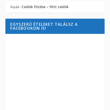
Csülök főzése – főtt csülök
Árpád
-
EGYSZERŰ ÉTELEKET TALÁLSZ A
FACEBOOKON IS!