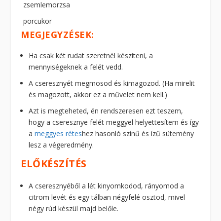
zsemlemorzsa
porcukor
MEGJEGYZÉSEK:
Ha csak két rudat szeretnél készíteni, a
mennyiségeknek a felét vedd.
A cseresznyét megmosod és kimagozod. (Ha mirelit
és magozott, akkor ez a művelet nem kell.)
Azt is megteheted, én rendszeresen ezt teszem,
hogy a cseresznye felét meggyel helyettesítem és így
a
meggyes rétes
hez hasonló színű és ízű sütemény
lesz a végeredmény.
ELŐKÉSZÍTÉS
A cseresznyéből a lét kinyomkodod, rányomod a
citrom levét és egy tálban négyfelé osztod, mivel
négy rúd készül majd belőle.