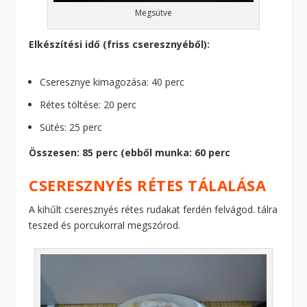
Megsütve
Elkészítési idő (friss cseresznyéből):
Cseresznye kimagozása: 40 perc
Rétes töltése: 20 perc
Sütés: 25 perc
Összesen: 85 perc (ebből munka: 60 perc
CSERESZNYÉS RÉTES TÁLALÁSA
A kihűlt cseresznyés rétes rudakat ferdén felvágod. tálra
teszed és porcukorral megszórod.