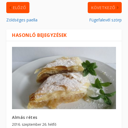
ELŐZŐ
KÖVETKEZŐ
Zöldséges paella
Fügefalevél szörp
HASONLÓ BEJEGYZÉSEK
Almás rétes
2016. szeptember 26. hétfő