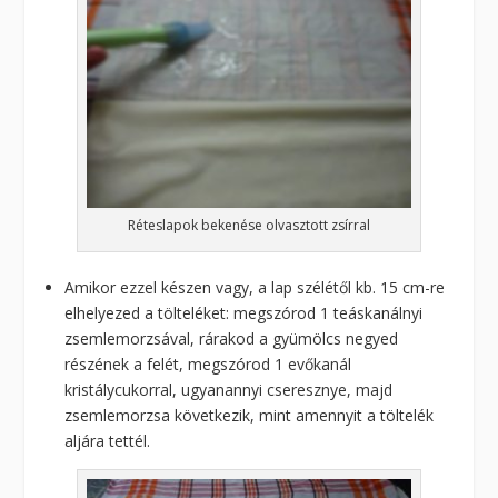
Réteslapok bekenése olvasztott zsírral
Amikor ezzel készen vagy, a lap szélétől kb. 15 cm-re
elhelyezed a tölteléket: megszórod 1 teáskanálnyi
zsemlemorzsával, rárakod a gyümölcs negyed
részének a felét, megszórod 1 evőkanál
kristálycukorral, ugyanannyi cseresznye, majd
zsemlemorzsa következik, mint amennyit a töltelék
aljára tettél.