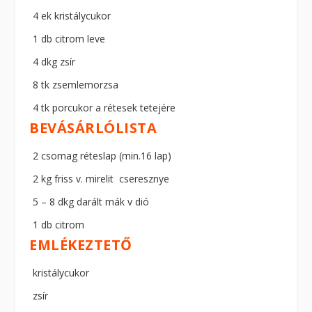
4 ek kristálycukor
1 db citrom leve
4 dkg zsír
8 tk zsemlemorzsa
4 tk porcukor a rétesek tetejére
BEVÁSÁRLÓLISTA
2 csomag réteslap (min.16 lap)
2 kg friss v. mirelit cseresznye
5 – 8 dkg darált mák v dió
1 db citrom
EMLÉKEZTETŐ
kristálycukor
zsír