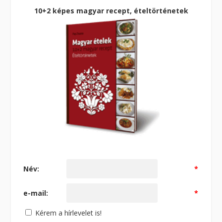
10+2 képes magyar recept, ételtörténetek
Név:
*
e-mail:
*
Kérem a hírlevelet is!