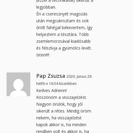
(ezzel a technikával) sikerült a
legjobban.
Én a cseresznyét magozás
után megcukroztam és sok
őrölt fahéjjal bekevertem, így
helyeztem a tésztára. Több
zsemlemorzsával kiadósabb
és felszívja a gyümölcs levét.
Isteni!!!
Pap Zsuzsa
2020. június 29.
hétfő-n 16:54 közelében
Kedves Adrienn!
Köszönöm a visszajelzést.
Nagyon örülök, hogy jól
sikerült a rétes. Mindig öröm
nekem, ha visszajelzést
kapok akkor is, ha minden
rendben volt és akkor is, ha