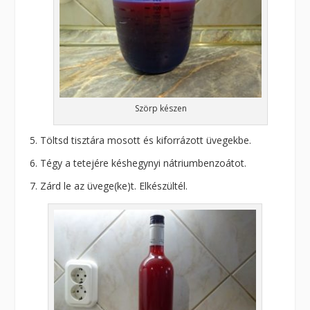
Szörp készen
Töltsd tisztára mosott és kiforrázott üvegekbe.
Tégy a tetejére késhegynyi nátriumbenzoátot.
Zárd le az üvege(ke)t. Elkészültél.