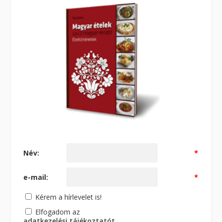
Név:
*
e-mail:
*
Kérem a hírlevelet is!
Elfogadom az
adatkezelési tájékoztatót
.