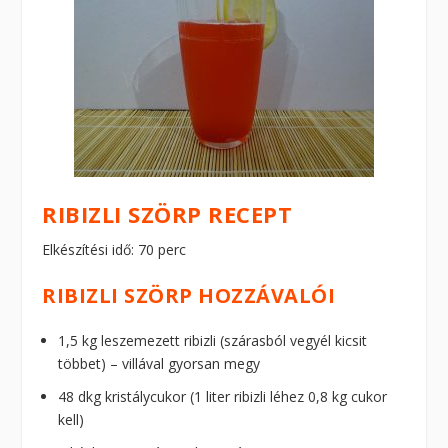
RIBIZLI SZÖRP RECEPT
Elkészítési idő: 70 perc
RIBIZLI SZÖRP HOZZÁVALÓI
1,5 kg leszemezett ribizli (szárasból vegyél kicsit
többet) – villával gyorsan megy
48 dkg kristálycukor (1 liter ribizli léhez 0,8 kg cukor
kell)