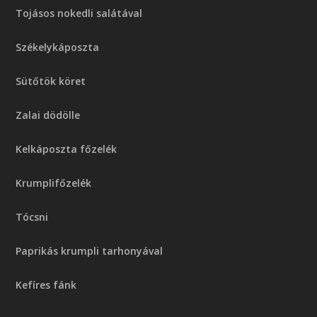
Tojásos nokedli salátával
Székelykáposzta
Sütőtök köret
Zalai dödölle
Kelkáposzta főzelék
Krumplifőzelék
Tócsni
Paprikás krumpli tarhonyával
Kefíres fánk