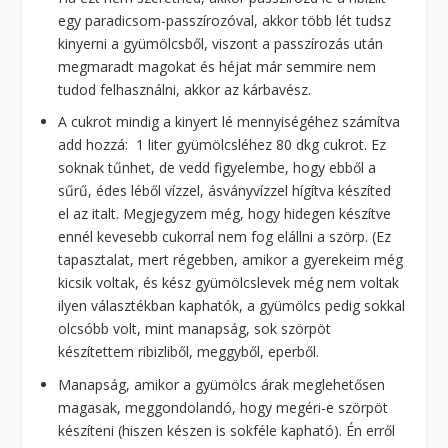
egy paradicsom-passzírozóval, akkor több lét tudsz
kinyerni a gyümölcsből, viszont a passzírozás után
megmaradt magokat és héjat már semmire nem
tudod felhasználni, akkor az kárbavész.
A cukrot mindig a kinyert lé mennyiségéhez számítva
add hozzá: 1 liter gyümölcsléhez 80 dkg cukrot. Ez
soknak tűnhet, de vedd figyelembe, hogy ebből a
sűrű, édes léből vízzel, ásványvízzel hígítva készíted
el az italt. Megjegyzem még, hogy hidegen készítve
ennél kevesebb cukorral nem fog elállni a szörp. (Ez
tapasztalat, mert régebben, amikor a gyerekeim még
kicsik voltak, és kész gyümölcslevek még nem voltak
ilyen választékban kaphatók, a gyümölcs pedig sokkal
olcsóbb volt, mint manapság, sok szörpöt
készítettem ribizliből, meggyből, eperből.
Manapság, amikor a gyümölcs árak meglehetősen
magasak, meggondolandó, hogy megéri-e szörpöt
készíteni (hiszen készen is sokféle kapható). Én erről