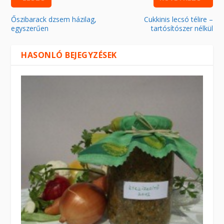
Őszibarack dzsem házilag,
Cukkinis lecsó télire –
egyszerűen
tartósítószer nélkül
HASONLÓ BEJEGYZÉSEK