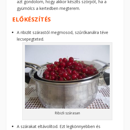
azt gondolom, hogy akkor készíts szörpöt, ha a
gyümölcs a kertedben megterem.
ELŐKÉSZÍTÉS
A ribizlit szárastól megmosod, szűrőkanálra téve
lecsepegteted.
Ribizli szárasan
A szárakat eltávolítod. Ezt legkönnyebben és