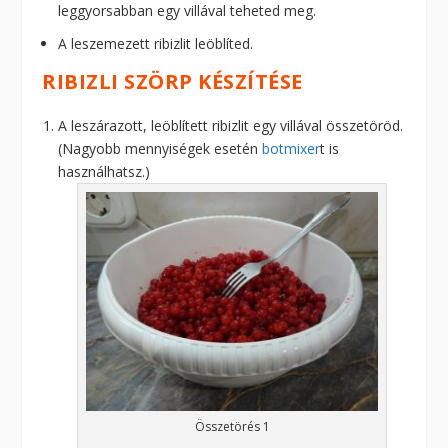
leggyorsabban egy villával teheted meg.
A leszemezett ribizlit leöblíted.
RIBIZLI SZÖRP KÉSZÍTÉSE
A leszárazott, leöblített ribizlit egy villával összetöröd.
(Nagyobb mennyiségek esetén
botmixer
t is
használhatsz.)
Összetörés 1