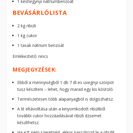
1 késhegynyi nátriumbenzoát
BEVÁSÁRLÓLISTA
2 kg ribizli
1 kg cukor
1 tasak nátrium benzoát
Emlékeztető: nincs
MEGJEGYZÉSEK:
Ebből a mennyiségből 1 db 7 dl-es üvegnyi szörpöt
tusz készíteni – lehet, hogy marad egy kis kóstoló.
Természetesen több alapanyagból is dolgozhatsz.
A lé eltávolítása után a kinyomkodott ribizliből
további cukor hozzáadásával ribizli dzsemet
készíthetsz.
Ha ezt nem szeretnéd, akkor passzírozd le a ribizlit