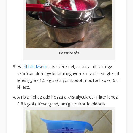
Passzírozás
Ha
ribizli dzsem
et is szeretnél, akkor a ribizlit egy
szűrőkanálon egy kicsit megnyomkodva csepegteted
le és így az 1,5 kg szétnyomkodott ribizliből közel 6 dl
lé lesz.
A ribizli léhez add hozzá a kristálycukrot (1 liter léhez
0,8 kg-ot). Kevergesd, amíg a cukor feloldódik.