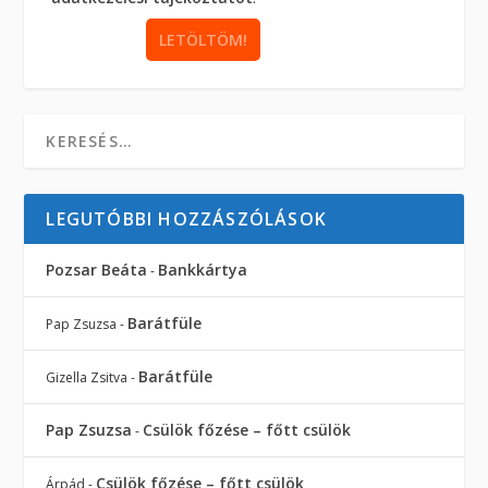
LEGUTÓBBI HOZZÁSZÓLÁSOK
Pozsar Beáta
Bankkártya
-
Barátfüle
Pap Zsuzsa
-
Barátfüle
Gizella Zsitva
-
Pap Zsuzsa
Csülök főzése – főtt csülök
-
Csülök főzése – főtt csülök
Árpád
-