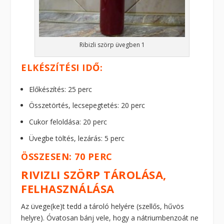
Ribizli szörp üvegben 1
ELKÉSZÍTÉSI IDŐ:
Előkészítés: 25 perc
Összetörtés, lecsepegtetés: 20 perc
Cukor feloldása: 20 perc
Üvegbe töltés, lezárás: 5 perc
ÖSSZESEN: 70 PERC
RIVIZLI SZÖRP TÁROLÁSA,
FELHASZNÁLÁSA
Az üvege(ke)t tedd a tároló helyére (szellős, hűvös
helyre). Óvatosan bánj vele, hogy a nátriumbenzoát ne