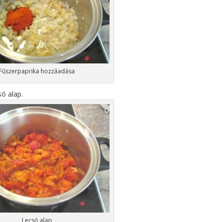
Fűszerpaprika hozzáadása
ó alap.
Lecsó alap