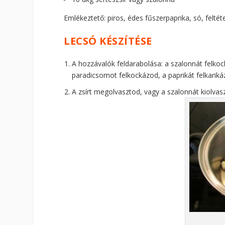
Emlékeztető: piros, édes fűszerpaprika, só, feltéte
LECSÓ KÉSZÍTÉSE
A hozzávalók feldarabolása: a szalonnát felko
paradicsomot felkockázod, a paprikát felkarik
A zsírt megolvasztod, vagy a szalonnát kiolvas