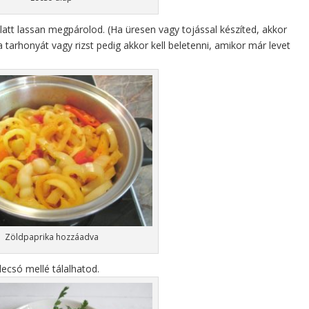
tt lassan megpárolod. (Ha üresen vagy tojással készíted, akkor
tarhonyát vagy rizst pedig akkor kell beletenni, amikor már levet
Zöldpaprika hozzáadva
lecsó mellé tálalhatod.