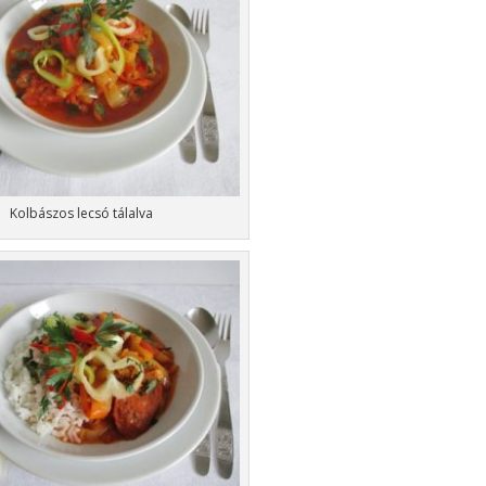
Kolbászos lecsó tálalva