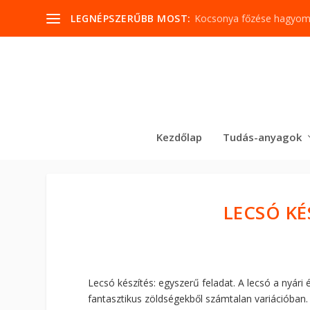
LEGNÉPSZERŰBB MOST:
Kocsonya főzése hagyo
Kezdőlap
Tudás-anyagok
LECSÓ KÉ
Lecsó készítés: egyszerű feladat. A lecsó a nyári 
fantasztikus zöldségekből számtalan variációban.