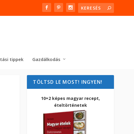
tási tippek
Gazdálkodás
TÖLTSD LE MOST! INGYEN!
10+2 képes magyar recept,
ételtörténetek