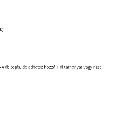
k)
-4 db tojás, de adhatsz hozzá 1 dl tarhonyát vagy rizst