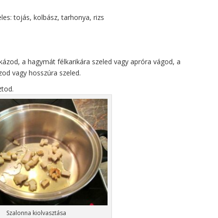
les: tojás, kolbász, tarhonya, rizs
ckázod, a hagymát félkarikára szeled vagy apróra vágod, a
ázod vagy hosszúra szeled.
ztod.
Szalonna kiolvasztása