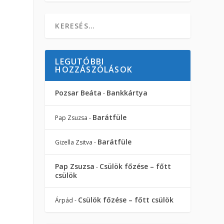
LEGUTÓBBI
HOZZÁSZÓLÁSOK
Pozsar Beáta
Bankkártya
-
Barátfüle
Pap Zsuzsa
-
Barátfüle
Gizella Zsitva
-
Pap Zsuzsa
Csülök főzése – főtt
-
csülök
Csülök főzése – főtt csülök
Árpád
-