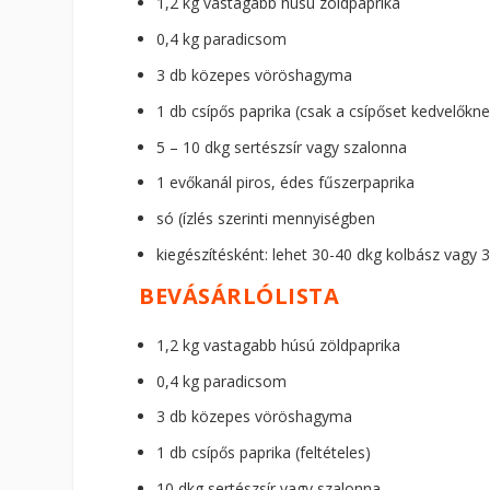
1,2 kg vastagabb húsú zöldpaprika
0,4 kg paradicsom
3 db közepes vöröshagyma
1 db csípős paprika (csak a csípőset kedvelőkne
5 – 10 dkg sertészsír vagy szalonna
1 evőkanál piros, édes fűszerpaprika
só (ízlés szerinti mennyiségben
kiegészítésként: lehet 30-40 dkg kolbász vagy 3
BEVÁSÁRLÓLISTA
1,2 kg vastagabb húsú zöldpaprika
0,4 kg paradicsom
3 db közepes vöröshagyma
1 db csípős paprika (feltételes)
10 dkg sertészsír vagy szalonna