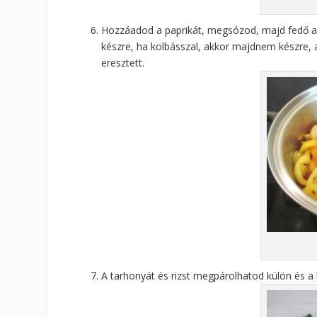
Hozzáadod a paprikát, megsózod, majd fedő ala
készre, ha kolbásszal, akkor majdnem készre, a 
eresztett.
A tarhonyát és rizst megpárolhatod külön és a 