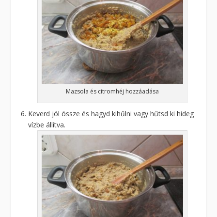
Mazsola és citromhéj hozzáadása
Keverd jól össze és hagyd kihűlni vagy hűtsd ki hideg
vízbe állítva.