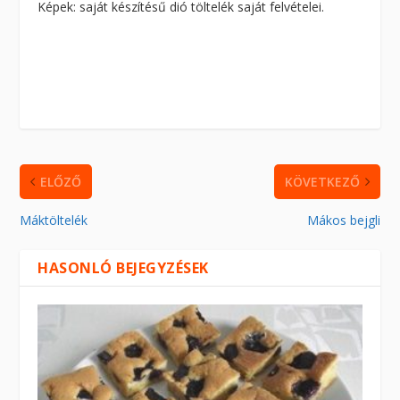
Képek: saját készítésű dió töltelék saját felvételei.
ELŐZŐ
KÖVETKEZŐ
Máktöltelék
Mákos bejgli
HASONLÓ BEJEGYZÉSEK