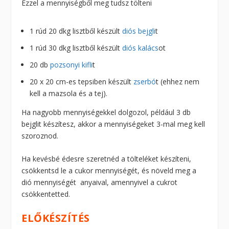
Ezzel a mennyiségből meg tudsz tölteni
1 rúd 20 dkg lisztből készült
diós bejgli
t
1 rúd 30 dkg lisztből készült
diós kalács
ot
20 db
pozsonyi kifli
t
20 x 20 cm-es tepsiben készült
zserbó
t (ehhez nem
kell a mazsola és a tej).
Ha nagyobb mennyiségekkel dolgozol, például 3 db
bejglit készítesz, akkor a mennyiségeket 3-mal meg kell
szoroznod.
Ha kevésbé édesre szeretnéd a tölteléket készíteni,
csökkentsd le a cukor mennyiségét, és növeld meg a
dió mennyiségét anyaival, amennyivel a cukrot
csökkentetted.
ELŐKÉSZÍTÉS