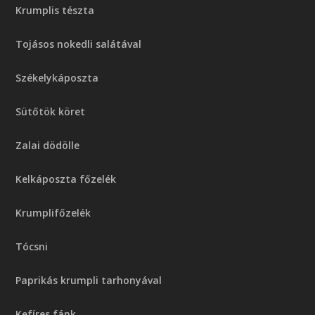
Krumplis tészta
Tojásos nokedli salátával
Székelykáposzta
Sütőtök köret
Zalai dödölle
Kelkáposzta főzelék
Krumplifőzelék
Tócsni
Paprikás krumpli tarhonyával
Kefíres fánk