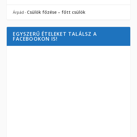
Csülök főzése – főtt csülök
Árpád
-
EGYSZERŰ ÉTELEKET TALÁLSZ A
FACEBOOKON IS!