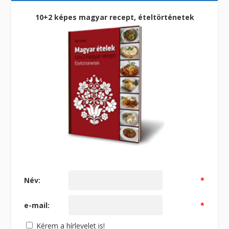
10+2 képes magyar recept, ételtörténetek
Név:
*
e-mail:
*
Kérem a hírlevelet is!