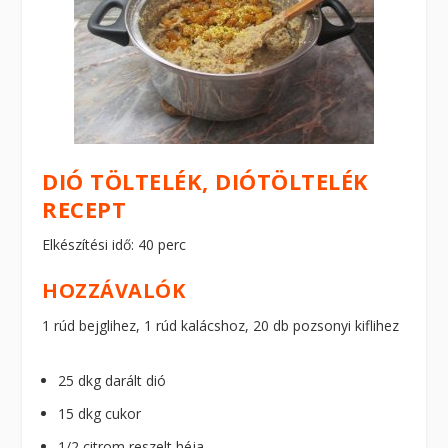
DIÓ TÖLTELÉK, DIÓTÖLTELÉK
RECEPT
Elkészítési idő: 40 perc
HOZZÁVALÓK
1 rúd bejglihez, 1 rúd kalácshoz, 20 db pozsonyi kiflihez
25 dkg darált dió
15 dkg cukor
1/2 citrom reszelt héja