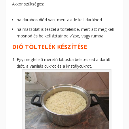
Akkor szükséges:
ha darabos diód van, mert azt le kell darálnod
ha mazsolát is teszel a töltelékbe, mert azt meg kell
mosnod és be kell áztatnod vízbe, vagy rumba
DIÓ TÖLTELÉK KÉSZÍTÉSE
Egy megfelelő méretű lábosba beleteszed a darált
diót, a vaníliás cukrot és a kristálycukrot.