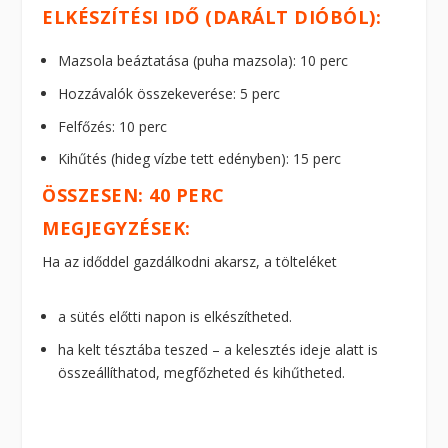
ELKÉSZÍTÉSI IDŐ (DARÁLT DIÓBÓL):
Mazsola beáztatása (puha mazsola): 10 perc
Hozzávalók összekeverése: 5 perc
Felfőzés: 10 perc
Kihűtés (hideg vízbe tett edényben): 15 perc
ÖSSZESEN: 40 PERC
MEGJEGYZÉSEK:
Ha az időddel gazdálkodni akarsz, a tölteléket
a sütés előtti napon is elkészítheted.
ha kelt tésztába teszed – a kelesztés ideje alatt is
összeállíthatod, megfőzheted és kihűtheted.