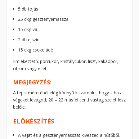
5 db tojás
25 dkg gesztenyemassza
15 dkg vaj
2 dl tejszín
15 dkg csokoládé
Emlékeztető: porcukor, kristálycukor, liszt, kakaópor,
citrom vagy ecet,
MEGJEGYZÉS:
A tepsi méretéből elég könnyű kiszámolni, hogy – ha a
végeket levágod, 20 – 22 másfél centi vastag szelet lesz
belőle.
ELŐKÉSZÍTÉS
A vajat és a gesztenyemasszát kiveszed a hűtőből.