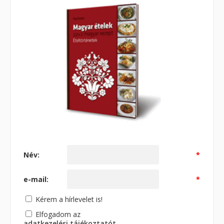
Név:
*
e-mail:
*
Kérem a hírlevelet is!
Elfogadom az
adatkezelési tájékoztatót
.