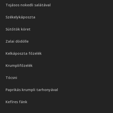
Tojásos nokedli salátával
Székelykáposzta
Sütőtök köret
Zalai dödölle
Kelkáposzta főzelék
Krumplifőzelék
Tócsni
Paprikás krumpli tarhonyával
Kefíres fánk