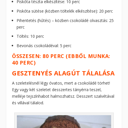
Piskóta tészta elkészítése: 10 perc
Piskóta sütése (közben töltelék elkészítése): 20 perc
Pihentetés (hűtés) – közben csokoládé olvasztás: 25
perc
Töltés: 10 perc
Bevonás csokoládéval: 5 perc
ÖSSZESEN: 80 PERC (EBBŐL MUNKA:
40 PERC)
GESZTENYÉS ALAGÚT TÁLALÁSA
A szeletelésnél légy óvatos, mert a csokoládé törhet!
Egy vagy két szeletet desszertes tányérra teszel,
melléje tejszínhabot halmozhatsz. Desszert szalvétával
és villával tálalod.