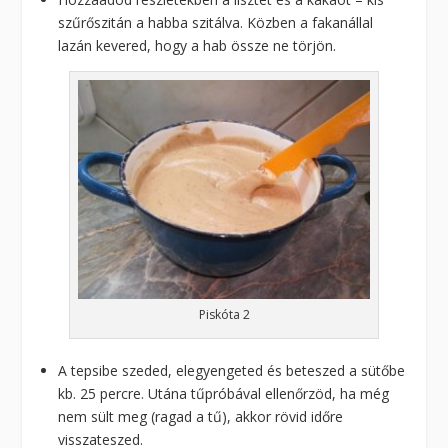
szűrőszitán a habba szitálva. Közben a fakanállal
lazán kevered, hogy a hab össze ne törjön.
Piskóta 2
A tepsibe szeded, elegyengeted és beteszed a sütőbe
kb. 25 percre. Utána tűpróbával ellenőrzöd, ha még
nem sült meg (ragad a tű), akkor rövid időre
visszateszed.