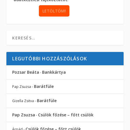
LEGUTÓBBI HOZZÁSZÓLÁSOK
Pozsar Beáta
Bankkártya
-
Barátfüle
Pap Zsuzsa
-
Barátfüle
Gizella Zsitva
-
Pap Zsuzsa
Csülök főzése – főtt csülök
-
Csülök főzése – főtt csülök
Árpád
-