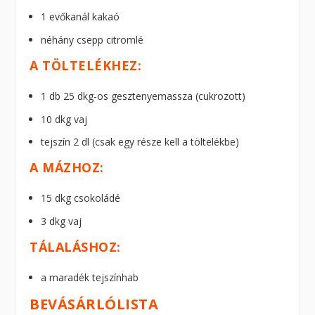
1 evőkanál kakaó
néhány csepp citromlé
A TÖLTELÉKHEZ:
1 db 25 dkg-os gesztenyemassza (cukrozott)
10 dkg vaj
tejszín 2 dl (csak egy része kell a töltelékbe)
A MÁZHOZ:
15 dkg csokoládé
3 dkg vaj
TÁLALÁSHOZ:
a maradék tejszínhab
BEVÁSÁRLÓLISTA