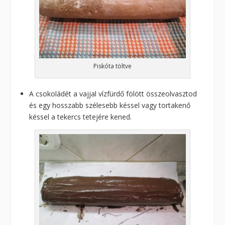
Piskóta töltve
A csokoládét a vajjal vízfürdő fölött összeolvasztod
és egy hosszabb szélesebb késsel vagy tortakenő
késsel a tekercs tetejére kened.