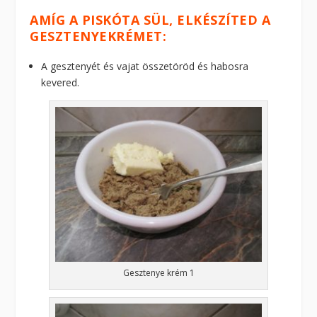
AMÍG A PISKÓTA SÜL, ELKÉSZÍTED A
GESZTENYEKRÉMET:
A gesztenyét és vajat összetöröd és habosra
kevered.
Gesztenye krém 1