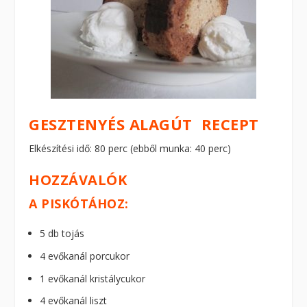
GESZTENYÉS ALAGÚT RECEPT
Elkészítési idő: 80 perc (ebből munka: 40 perc)
HOZZÁVALÓK
A PISKÓTÁHOZ:
5 db tojás
4 evőkanál porcukor
1 evőkanál kristálycukor
4 evőkanál liszt