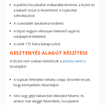
A piskóta hozzávalóit evőkanállal kiméred, a lisztet és
a kakaót össze is keverheted. A tojásokat
szétválasztod.
A csokoládét darabokra tördeled.
A tepsit nagyon vékonyan bekened vajjal és
sütőpapírral kibéleled.
A sütőt 175 fokra bekapcsolod.
GESZTENYÉS ALAGÚT KÉSZÍTÉSE
A tészta nem sokban különbözik a
piskóta tekercs
tésztájától:
A tojások fehérjébe néhány csepp citromlét teszel,
hogy könnyebben felverődjön.
Kézi vagy gépi habverővel elkezded felverni, és
amikor már eléggé felverődött, hozzáadod