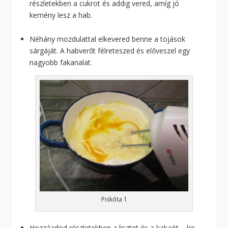
részletekben a cukrot és addig vered, amíg jó
kemény lesz a hab.
Néhány mozdulattal elkevered benne a tojások
sárgáját. A habverőt félreteszed és előveszel egy
nagyobb fakanalat.
Piskóta 1
Hozzáadod részletekben a lisztet és a kakaót – kis