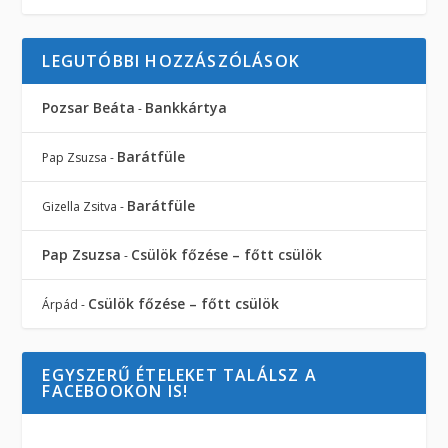
LEGUTÓBBI HOZZÁSZÓLÁSOK
Pozsar Beáta
Bankkártya
-
Barátfüle
Pap Zsuzsa
-
Barátfüle
Gizella Zsitva
-
Pap Zsuzsa
Csülök főzése – főtt csülök
-
Csülök főzése – főtt csülök
Árpád
-
EGYSZERŰ ÉTELEKET TALÁLSZ A
FACEBOOKON IS!