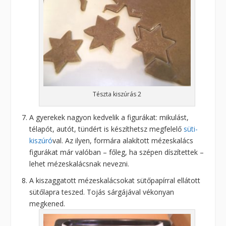
Tészta kiszúrás 2
A gyerekek nagyon kedvelik a figurákat: mikulást,
télapót, autót, tündért is készíthetsz megfelelő
süti-
kiszúró
val. Az ilyen, formára alakított mézeskalács
figurákat már valóban – főleg, ha szépen díszítettek –
lehet mézeskalácsnak nevezni.
A kiszaggatott mézeskalácsokat sütőpapírral ellátott
sütőlapra teszed. Tojás sárgájával vékonyan
megkened.