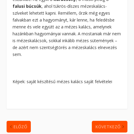
falusi búcsúk
, ahol tükrös-díszes mézeskalács-
szíveket lehetett kapni. Remélem, őrzik még egyes
falvakban ezt a hagyományt, kár lenne, ha feledésbe
menne és vele együtt az a mézes kalács, amelynek
hazánkban hagyományai vannak. A mostaniak már nem
is mézeskalácsok, sokkal inkább mézes sütemények –
de azért nem szentségtörés a mézeskalács elnevezés
sem.
Képek: saját készítésű mézes kalács saját felvételei
ELŐZŐ
KÖVETKEZŐ