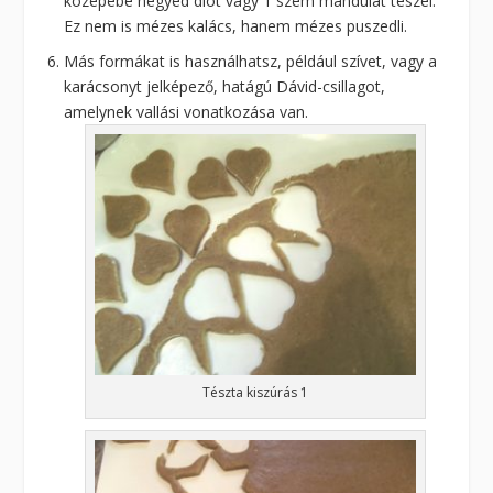
közepébe negyed diót vagy 1 szem mandulát teszel.
Ez nem is mézes kalács, hanem mézes puszedli.
Más formákat is használhatsz, például szívet, vagy a
karácsonyt jelképező, hatágú Dávid-csillagot,
amelynek vallási vonatkozása van.
Tészta kiszúrás 1