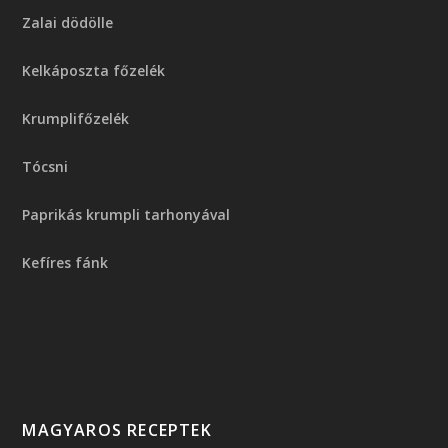
Zalai dödölle
Kelkáposzta főzelék
Krumplifőzelék
Tócsni
Paprikás krumpli tarhonyával
Kefíres fánk
MAGYAROS RECEPTEK