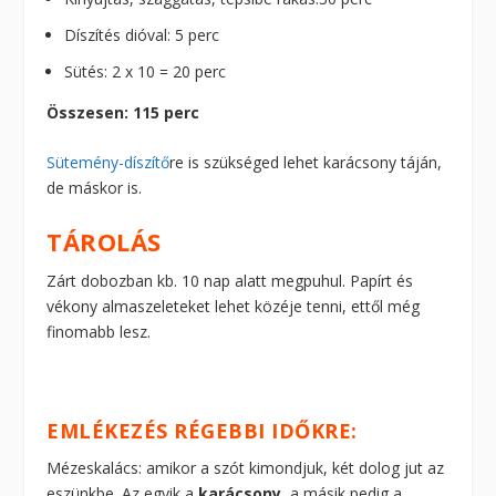
Díszítés dióval: 5 perc
Sütés: 2 x 10 = 20 perc
Összesen: 115 perc
Sütemény-díszítő
re is szükséged lehet karácsony táján,
de máskor is.
TÁROLÁS
Zárt dobozban kb. 10 nap alatt megpuhul. Papírt és
vékony almaszeleteket lehet közéje tenni, ettől még
finomabb lesz.
EMLÉKEZÉS RÉGEBBI IDŐKRE:
Mézeskalács: amikor a szót kimondjuk, két dolog jut az
eszünkbe. Az egyik a
karácsony
, a másik pedig a