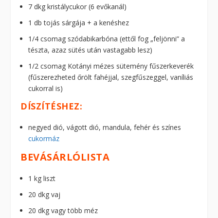
7 dkg kristálycukor (6 evőkanál)
1 db tojás sárgája + a kenéshez
1/4 csomag szódabikarbóna (ettől fog „feljönni” a
tészta, azaz sütés után vastagabb lesz)
1/2 csomag Kotányi mézes sütemény fűszerkeverék
(fűszerezheted őrölt fahéjjal, szegfűszeggel, vaníliás
cukorral is)
DÍSZÍTÉSHEZ:
negyed dió, vágott dió, mandula, fehér és színes
cukormáz
BEVÁSÁRLÓLISTA
1 kg liszt
20 dkg vaj
20 dkg vagy több méz