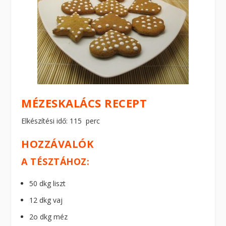
MÉZESKALÁCS RECEPT
Elkészítési idő: 115 perc
HOZZÁVALÓK
A TÉSZTÁHOZ:
50 dkg liszt
12 dkg vaj
2o dkg méz