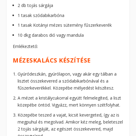
2 db tojás sárgája
1 tasak szódabikarbóna
1 tasak Kotányi mézes sütemény fűszerkeverék
10 dkg darabos dió vagy mandula
Emlékeztető:
MÉZESKALÁCS KÉSZÍTÉSE
Gyúródeszkán, gyúrólapon, vagy akár egy tálban a
lisztet összekevered a szódabikarbónával és a
fűszerkeverékkel. Közepébe mélyedést készítesz.
A mézet a kristálycukorral együtt felmelegíted, a liszt
közepébe öntöd. Vigyázz, mert könnyen szétfolyhat.
Közepébe teszed a vajat, kicsit kevergeted, így az is
megpuhul és megolvad. Amikor kéz meleg, beleteszel
2 tojás sárgáját, az egészet összekevered, majd
összegyúrod.