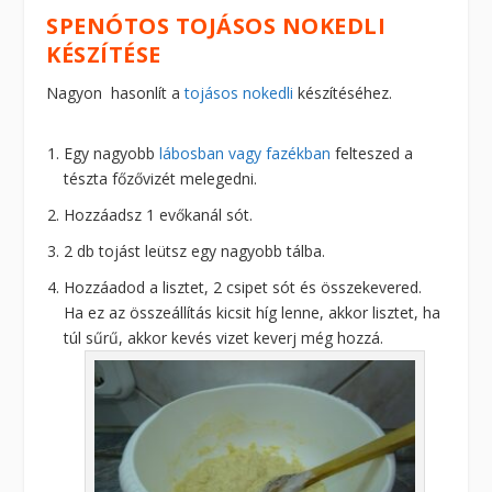
SPENÓTOS TOJÁSOS NOKEDLI
KÉSZÍTÉSE
Nagyon hasonlít a
tojásos nokedli
készítéséhez.
Egy nagyobb
lábosban vagy fazékban
felteszed a
tészta főzővizét melegedni.
Hozzáadsz 1 evőkanál sót.
2 db tojást leütsz egy nagyobb tálba.
Hozzáadod a lisztet, 2 csipet sót és összekevered.
Ha ez az összeállítás kicsit híg lenne, akkor lisztet, ha
túl sűrű, akkor kevés vizet keverj még hozzá.