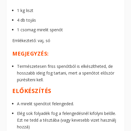
1 kg liszt
4 db tojás
1 csomag mirelit spenót
Emlékeztető: vaj, só
MEGJEGYZÉS:
Természetesen friss spenótból is elkészítheted, de
hosszabb ideig fog tartani, mert a spenótot először
pürésíteni kell.
ELŐKÉSZÍTÉS
A mirelit spenótot felengeded.
Elég sok folyadék fog a felengedésnél kifolyni belőle.
Ezt ne tedd a tésztába (vagy kevesebb vizet használj
hozzá)