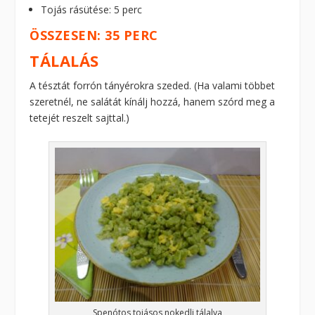
Tojás rásütése: 5 perc
ÖSSZESEN: 35 PERC
TÁLALÁS
A tésztát forrón tányérokra szeded. (Ha valami többet
szeretnél, ne salátát kínálj hozzá, hanem szórd meg a
tetejét reszelt sajttal.)
Spenótos tojásos nokedli tálalva