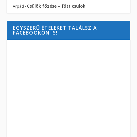
Csülök főzése – főtt csülök
Árpád
-
EGYSZERŰ ÉTELEKET TALÁLSZ A
FACEBOOKON IS!