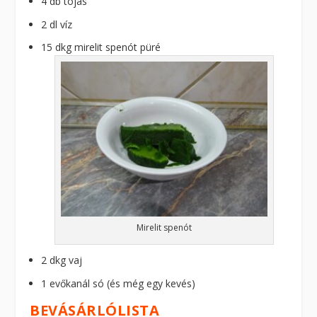
4 db tojás
2 dl víz
15 dkg mirelit spenót püré
Mirelit spenót
2 dkg vaj
1 evőkanál só (és még egy kevés)
BEVÁSÁRLÓLISTA