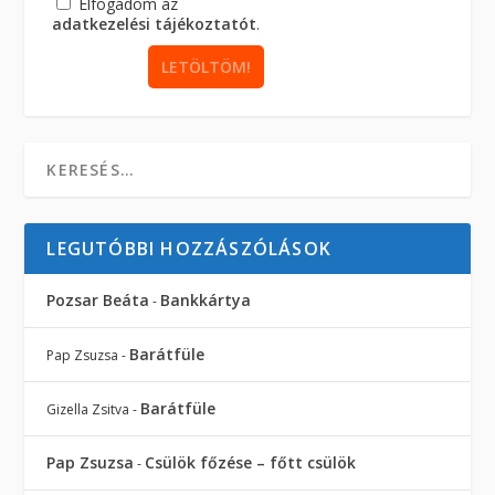
Elfogadom az
adatkezelési tájékoztatót
.
LEGUTÓBBI HOZZÁSZÓLÁSOK
Pozsar Beáta
Bankkártya
-
Barátfüle
Pap Zsuzsa
-
Barátfüle
Gizella Zsitva
-
Pap Zsuzsa
Csülök főzése – főtt csülök
-