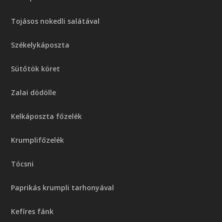
Tojásos nokedli salátával
Székelykáposzta
Sütőtök köret
Zalai dödölle
Kelkáposzta főzelék
Krumplifőzelék
Tócsni
Paprikás krumpli tarhonyával
Kefíres fánk