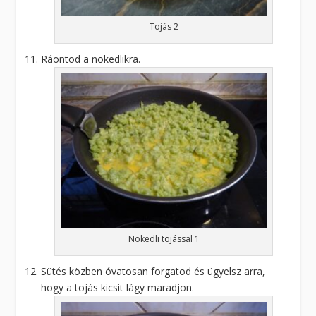
Tojás 2
Ráöntöd a nokedlikra.
Nokedli tojással 1
Sütés közben óvatosan forgatod és ügyelsz arra,
hogy a tojás kicsit lágy maradjon.