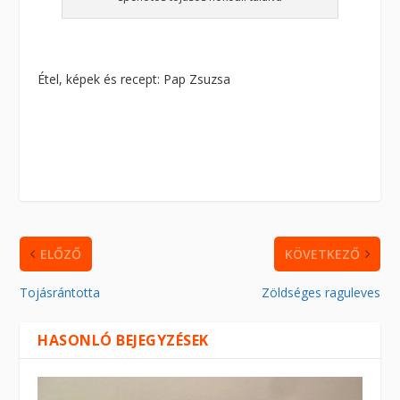
Étel, képek és recept: Pap Zsuzsa
ELŐZŐ
KÖVETKEZŐ
Tojásrántotta
Zöldséges raguleves
HASONLÓ BEJEGYZÉSEK