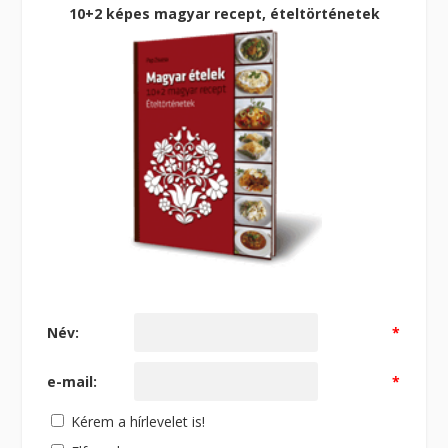
10+2 képes magyar recept, ételtörténetek
Név:
*
e-mail:
*
Kérem a hírlevelet is!