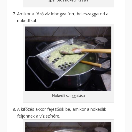
Spenótos nokedli tészta
Amikor a főző víz lobogva forr, beleszaggatod a
nokedlikat.
Nokedli szaggatása
A kifőzés akkor fejeződik be, amikor a nokedlik
feljönnek a víz színére.