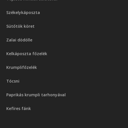
Székelykáposzta
Sütőtök köret
Zalai dödölle
Kelkáposzta főzelék
Krumplifőzelék
Tócsni
Paprikás krumpli tarhonyával
Kefíres fánk