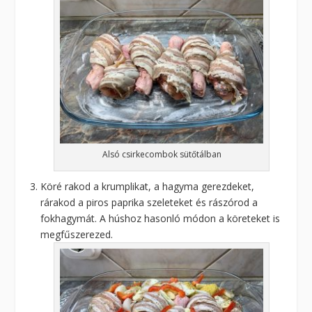
Alsó csirkecombok sütőtálban
Köré rakod a krumplikat, a hagyma gerezdeket,
rárakod a piros paprika szeleteket és rászórod a
fokhagymát. A húshoz hasonló módon a köreteket is
megfűszerezed.