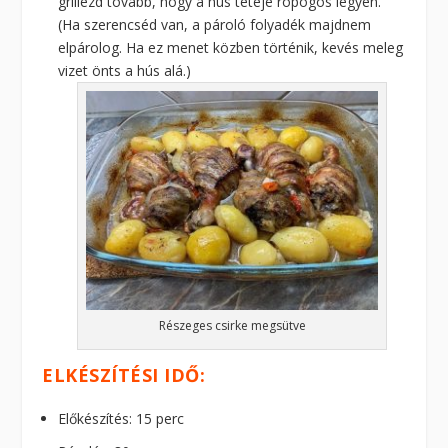
grillezd tovább, hogy a hús teteje ropogós legyen.
(Ha szerencséd van, a pároló folyadék majdnem
elpárolog. Ha ez menet közben történik, kevés meleg
vizet önts a hús alá.)
Részeges csirke megsütve
ELKÉSZÍTÉSI IDŐ:
Előkészítés: 15 perc