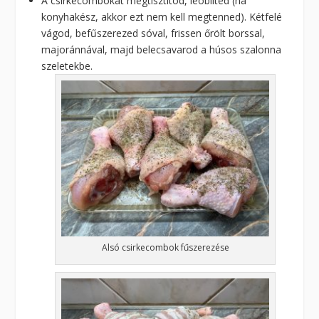
A csirkecombokat megtisztítod, leöblíted (ha
konyhakész, akkor ezt nem kell megtenned). Kétfelé
vágod, befűszerezed sóval, frissen őrölt borssal,
majoránnával, majd belecsavarod a húsos szalonna
szeletekbe.
Alsó csirkecombok fűszerezése