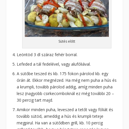
Sütés előtt
Leöntöd 3 dl száraz fehér borral.
Lefeded a tál fedelével, vagy alufóliával.
A sütőbe teszed és kb. 175 fokon párolod kb. egy
órán át. Ekkor megnézed. Ha még nem puha a hús és
a krumpli, tovább párolod addig, amíg minden puha
lesz (nagyobb csirkecomboknál ez még további 20 –
30 percig tart majd.
Amikor minden puha, leveszed a tetőt vagy fóliát és
tovább sütöd, ameddig a hús és krumpli teteje
megpirul. Ha van a sütődben grill, kb. 10 percig