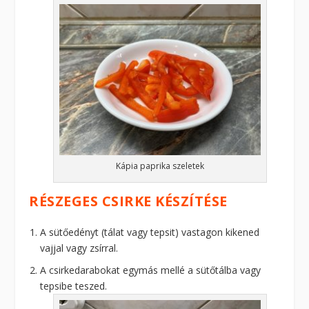
Kápia paprika szeletek
RÉSZEGES CSIRKE KÉSZÍTÉSE
A sütőedényt (tálat vagy tepsit) vastagon kikened
vajjal vagy zsírral.
A csirkedarabokat egymás mellé a sütőtálba vagy
tepsibe teszed.