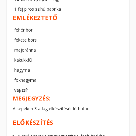
1 fej piros színű paprika
EMLÉKEZTETŐ
fehér bor
fekete bors
majoránna
kakukkfű
hagyma
fokhagyma
vaj/zsír
MEGJEGYZÉS:
A képeken 3 adag elkészítését léthatod.
ELŐKÉSZÍTÉS