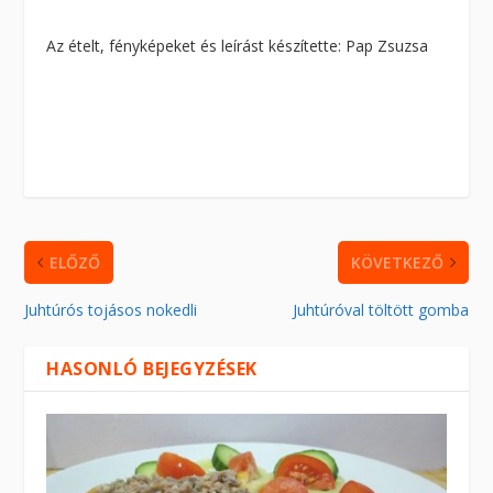
Az ételt, fényképeket és leírást készítette: Pap Zsuzsa
ELŐZŐ
KÖVETKEZŐ
Juhtúrós tojásos nokedli
Juhtúróval töltött gomba
HASONLÓ BEJEGYZÉSEK