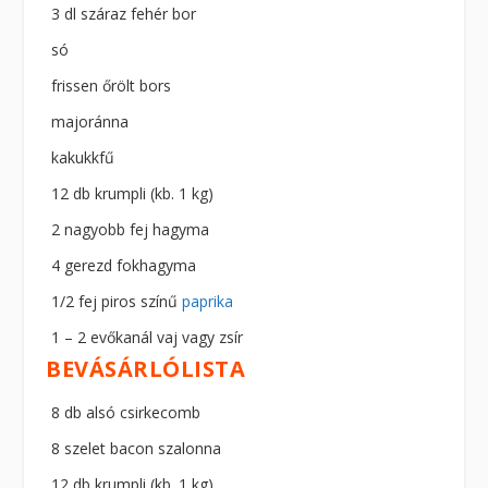
3 dl száraz fehér bor
só
frissen őrölt bors
majoránna
kakukkfű
12 db krumpli (kb. 1 kg)
2 nagyobb fej hagyma
4 gerezd fokhagyma
1/2 fej piros színű
paprika
1 – 2 evőkanál vaj vagy zsír
BEVÁSÁRLÓLISTA
8 db alsó csirkecomb
8 szelet bacon szalonna
12 db krumpli (kb. 1 kg)