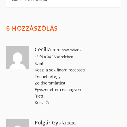
6 HOZZÁSZÓLÁS
Cecília
2020. november 23.
hétfő-n 04:38 közelében
Szia!
Köszi a sok finom receptet!
Tennél fel egy
Zöldborsmàrtàst?
Egyszer ettem és nagyon
ízlett.
Köszi!👍
Polgár Gyula
2020.