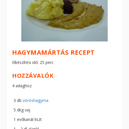
HAGYMAMÁRTÁS RECEPT
Elkészítési idő: 25 perc
HOZZÁVALÓK
4 adaghoz
3 db
vöröshagyma
5 dkg vaj
1 evőkanál liszt
1 – 2 dl alaplé