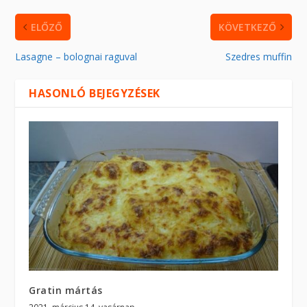
ELŐZŐ
KÖVETKEZŐ
Lasagne – bolognai raguval
Szedres muffin
HASONLÓ BEJEGYZÉSEK
Gratin mártás