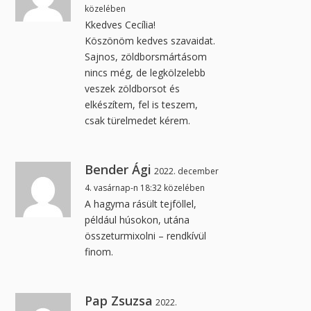
közelében
Kkedves Cecília!
Köszönöm kedves szavaidat.
Sajnos, zöldborsmártásom
nincs még, de legkölzelebb
veszek zöldborsot és
elkészítem, fel is teszem,
csak türelmedet kérem.
Bender Ági
2022. december
4. vasárnap-n 18:32 közelében
A hagyma rásült tejföllel,
például húsokon, utána
összeturmixolni – rendkívül
finom.
Pap Zsuzsa
2022.