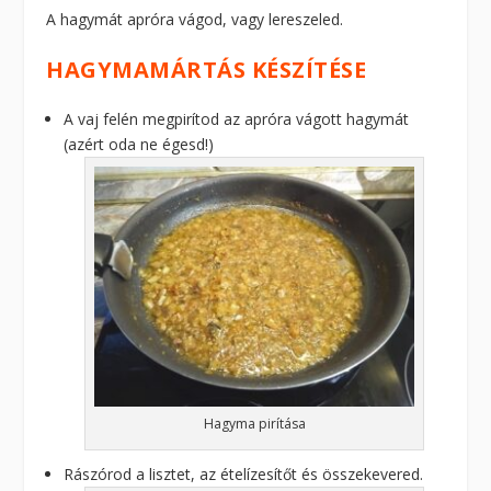
A hagymát apróra vágod, vagy lereszeled.
HAGYMAMÁRTÁS KÉSZÍTÉSE
A vaj felén megpirítod az apróra vágott hagymát
(azért oda ne égesd!)
Hagyma pirítása
Rászórod a lisztet, az ételízesítőt és összekevered.