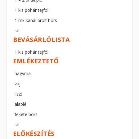
1 kis pohár tejföl
1 mk kanál őrölt bors
só
BEVÁSÁRLÓLISTA
1 kis pohár tejföl
EMLÉKEZTETŐ
hagyma
vaj
liszt
alaplé
fekete bors
só
ELŐKÉSZÍTÉS