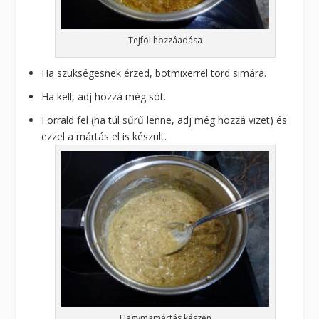
Tejföl hozzáadása
Ha szükségesnek érzed, botmixerrel törd simára.
Ha kell, adj hozzá még sót.
Forrald fel (ha túl sűrű lenne, adj még hozzá vizet) és
ezzel a mártás el is készült.
Hagymamártás készen