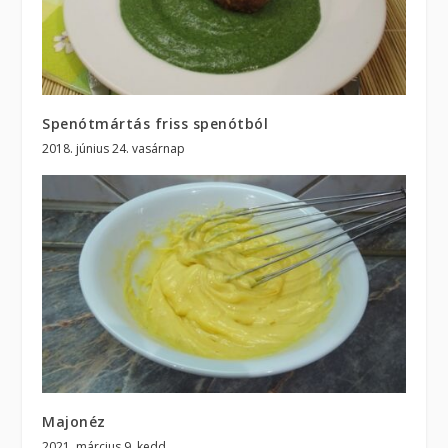
Spenótmártás friss spenótból
2018. június 24. vasárnap
Majonéz
2021. március 9. kedd