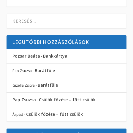
LEGUTÓBBI HOZZÁSZÓLÁSOK
Pozsar Beáta
Bankkártya
-
Barátfüle
Pap Zsuzsa
-
Barátfüle
Gizella Zsitva
-
Pap Zsuzsa
Csülök főzése – főtt csülök
-
Csülök főzése – főtt csülök
Árpád
-