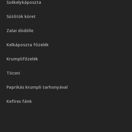
Székelykáposzta
Sütőtök köret
Zalai dödölle
Kelkáposzta főzelék
Krumplifőzelék
Tócsni
Paprikás krumpli tarhonyával
Kefíres fánk