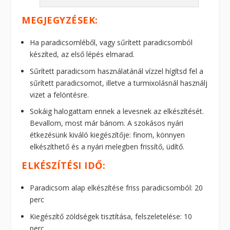
MEGJEGYZÉSEK:
Ha paradicsomléből, vagy sűrített paradicsomból
készíted, az első lépés elmarad.
Sűrített paradicsom használatánál vízzel hígítsd fel a
sűrített paradicsomot, illetve a turmixolásnál használj
vizet a felöntésre.
Sokáig halogattam ennek a levesnek az elkészítését.
Bevallom, most már bánom. A szokásos nyári
étkezésünk kiváló kiegészítője: finom, könnyen
elkészíthető és a nyári melegben frissítő, üdítő.
ELKÉSZÍTÉSI IDŐ:
Paradicsom alap elkészítése friss paradicsomból: 20
perc
Kiegészítő zöldségek tisztítása, felszeletelése: 10
perc