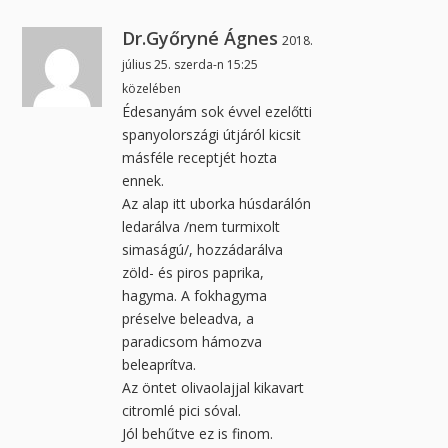
Dr.Győryné Ágnes
2018.
július 25. szerda-n 15:25
közelében
Édesanyám sok évvel ezelőtti
spanyolországi útjáról kicsit
másféle receptjét hozta
ennek.
Az alap itt uborka húsdarálón
ledarálva /nem turmixolt
simaságú/, hozzádarálva
zöld- és piros paprika,
hagyma. A fokhagyma
préselve beleadva, a
paradicsom hámozva
beleaprítva.
Az öntet olivaolajjal kikavart
citromlé pici sóval.
Jól behűtve ez is finom.