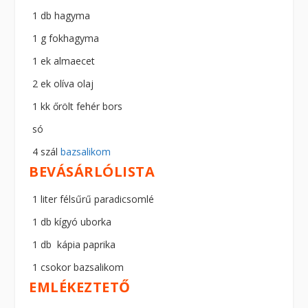
1 db hagyma
1 g fokhagyma
1 ek almaecet
2 ek olíva olaj
1 kk őrölt fehér bors
só
4 szál
bazsalikom
BEVÁSÁRLÓLISTA
1 liter félsűrű paradicsomlé
1 db kígyó uborka
1 db kápia paprika
1 csokor bazsalikom
EMLÉKEZTETŐ