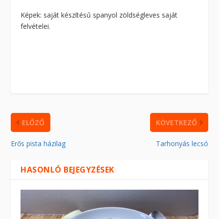
Képek: saját készítésű spanyol zöldségleves saját
felvételei.
ELŐZŐ
KÖVETKEZŐ
Erős pista házilag
Tarhonyás lecsó
HASONLÓ BEJEGYZÉSEK