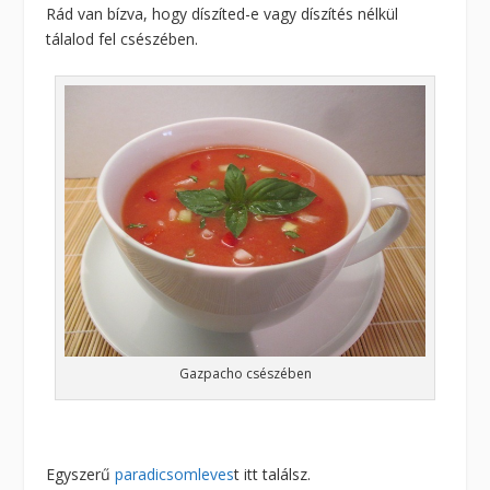
Rád van bízva, hogy díszíted-e vagy díszítés nélkül
tálalod fel csészében.
Gazpacho csészében
Egyszerű
paradicsomleves
t itt találsz.