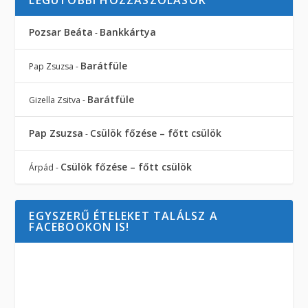
LEGUTÓBBI HOZZÁSZÓLÁSOK
Pozsar Beáta
Bankkártya
-
Barátfüle
Pap Zsuzsa
-
Barátfüle
Gizella Zsitva
-
Pap Zsuzsa
Csülök főzése – főtt csülök
-
Csülök főzése – főtt csülök
Árpád
-
EGYSZERŰ ÉTELEKET TALÁLSZ A
FACEBOOKON IS!