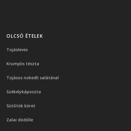
OLCSÓ ÉTELEK
Tojásleves
Krumplis tészta
Tojásos nokedli salátával
Székelykáposzta
Sütőtök köret
Zalai dödölle