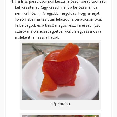
Ha friss paradicsomból készül, először paradicsomlét
kell készítened (úgy készül, mint a befőzésnél, de
nem kell főzni). A legjobb megoldás, hogy a héjat
forró vízbe mártás után lehúzod, a paradicsomokat
félbe vágod, és a belső magos részt kiveszed. (Ezt
szűrőkanálon lecsepegtetve, kicsit megpasszírozva
ivóléként felhasználhatod.
Héj lehúzás 1