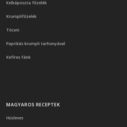
Kelkáposzta főzelék
Krumplifőzelék
Tócsni
Paprikás krumpli tarhonyával
Kefíres fánk
MAGYAROS RECEPTEK
Húsleves