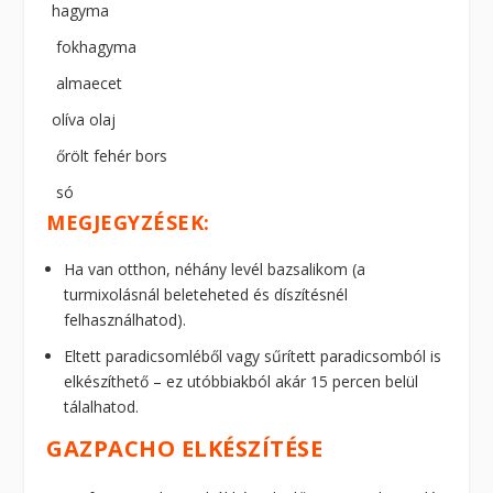
hagyma
fokhagyma
almaecet
olíva olaj
őrölt fehér bors
só
MEGJEGYZÉSEK:
Ha van otthon, néhány levél bazsalikom (a
turmixolásnál beleteheted és díszítésnél
felhasználhatod).
Eltett paradicsomléből vagy sűrített paradicsomból is
elkészíthető – ez utóbbiakból akár 15 percen belül
tálalhatod.
GAZPACHO ELKÉSZÍTÉSE