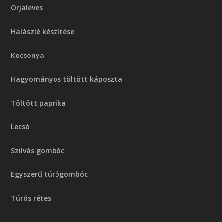
Orjaleves
Halászlé készítése
Kocsonya
Hagyományos töltött káposzta
Töltött paprika
Lecsó
Szilvás gombóc
Egyszerű túrógombóc
Túrós rétes