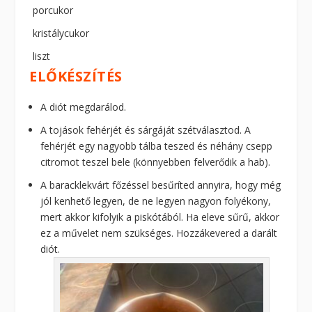
porcukor
kristálycukor
liszt
ELŐKÉSZÍTÉS
A diót megdarálod.
A tojások fehérjét és sárgáját szétválasztod. A
fehérjét egy nagyobb tálba teszed és néhány csepp
citromot teszel bele (könnyebben felverődik a hab).
A baracklekvárt főzéssel besűríted annyira, hogy még
jól kenhető legyen, de ne legyen nagyon folyékony,
mert akkor kifolyik a piskótából. Ha eleve sűrű, akkor
ez a művelet nem szükséges. Hozzákevered a darált
diót.