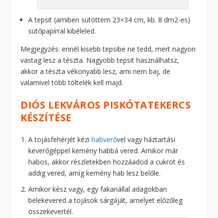
A tepsit (amiben sütöttem 23×34 cm, kb. 8 dm2-es)
sütőpapírral kibéleled.
Megjegyzés: ennél kisebb tepsibe ne tedd, mert nagyon
vastag lesz a tészta. Nagyobb tepsit használhatsz,
akkor a tészta vékonyabb lesz, ami nem baj, de
valamivel több töltelék kell majd.
DIÓS LEKVÁROS PISKÓTATEKERCS
KÉSZÍTÉSE
A tojásfehérjét kézi
habverő
vel vagy háztartási
keverőgéppel kemény habbá vered. Amikor már
habos, akkor részletekben hozzáadod a cukrot és
addig vered, amíg kemény hab lesz belőle.
Amikor kész vagy, egy fakanállal adagokban
belekevered a tojások sárgáját, amelyet előzőleg
összekevertél.