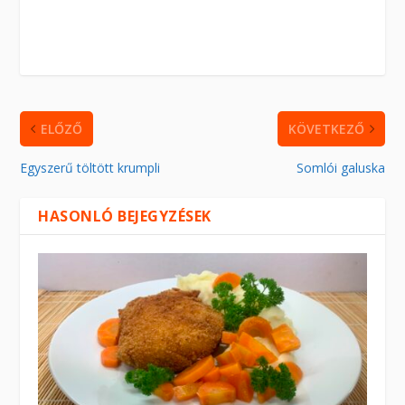
ELŐZŐ
KÖVETKEZŐ
Egyszerű töltött krumpli
Somlói galuska
HASONLÓ BEJEGYZÉSEK