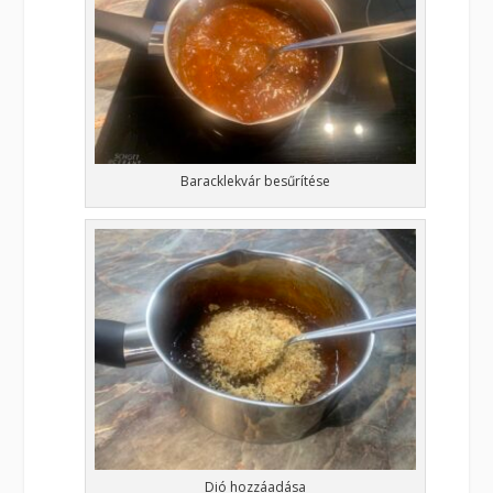
Baracklekvár besűrítése
Dió hozzáadása