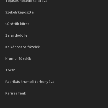
Tojásos nokedli salátával
Székelykáposzta
Sütőtök köret
Zalai dödölle
Kelkáposzta főzelék
Krumplifőzelék
Tócsni
Paprikás krumpli tarhonyával
Kefíres fánk