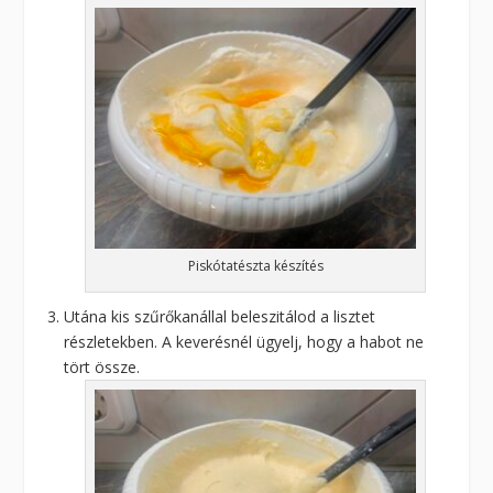
Piskótatészta készítés
Utána kis szűrőkanállal beleszitálod a lisztet
részletekben. A keverésnél ügyelj, hogy a habot ne
tört össze.