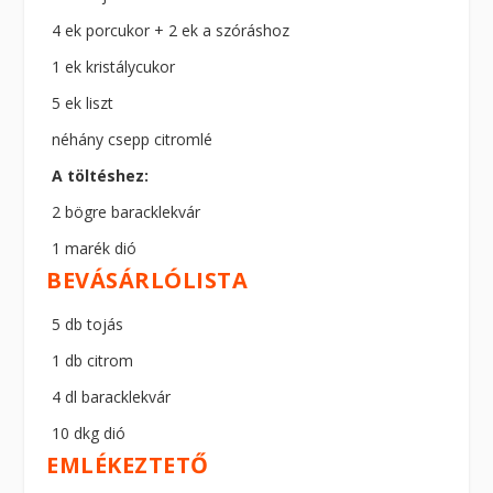
4 ek porcukor + 2 ek a szóráshoz
1 ek kristálycukor
5 ek liszt
néhány csepp citromlé
A töltéshez:
2 bögre baracklekvár
1 marék dió
BEVÁSÁRLÓLISTA
5 db tojás
1 db citrom
4 dl baracklekvár
10 dkg dió
EMLÉKEZTETŐ