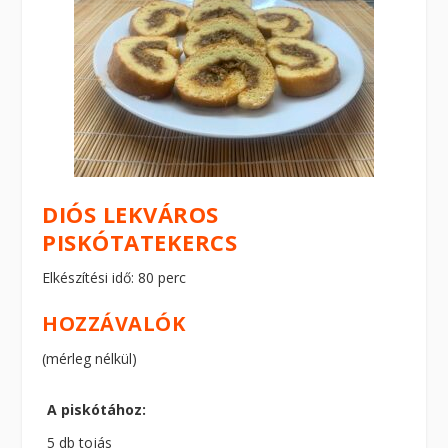
DIÓS LEKVÁROS
PISKÓTATEKERCS
Elkészítési idő: 80 perc
HOZZÁVALÓK
(mérleg nélkül)
A piskótához:
5 db tojás