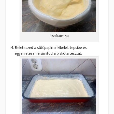
Piskótatészta
Beleteszed a sütőpapírral kibélelt tepsibe és
egyenletesen elsimítod a piskóta tésztát.