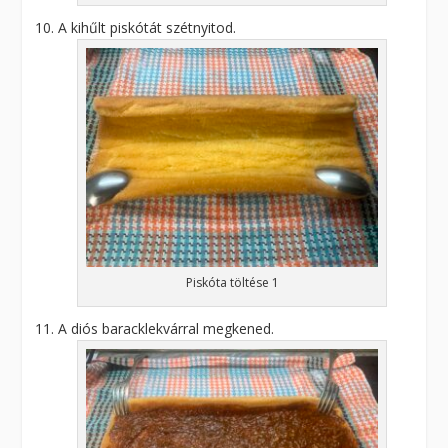
A kihűlt piskótát szétnyitod.
Piskóta töltése 1
A diós baracklekvárral megkened.