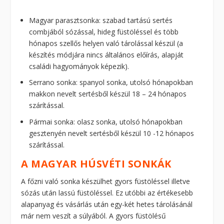
Magyar parasztsonka: szabad tartású sertés
combjából sózással, hideg füstöléssel és több
hónapos szellős helyen való tárolással készül (a
készítés módjára nincs általános előírás, alapját
családi hagyományok képezik).
Serrano sonka: spanyol sonka, utolsó hónapokban
makkon nevelt sertésből készül 18 – 24 hónapos
szárítással.
Pármai sonka: olasz sonka, utolsó hónapokban
gesztenyén nevelt sertésből készül 10 -12 hónapos
szárítással.
A MAGYAR HÚSVÉTI SONKÁK
A főzni való sonka készülhet gyors füstöléssel illetve
sózás után lassú füstöléssel. Ez utóbbi az értékesebb
alapanyag és vásárlás után egy-két hetes tárolásánál
már nem veszít a súlyából. A gyors füstölésű