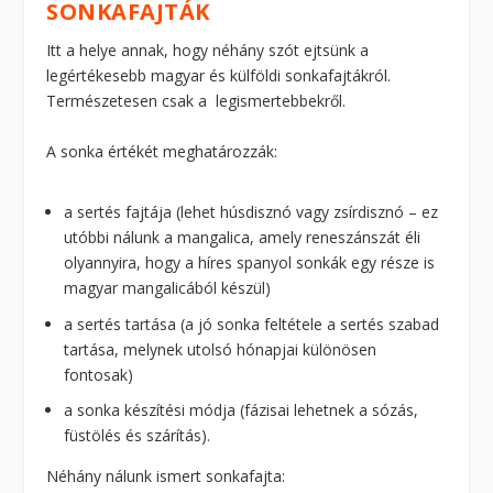
SONKAFAJTÁK
Itt a helye annak, hogy néhány szót ejtsünk a
legértékesebb magyar és külföldi sonkafajtákról.
Természetesen csak a legismertebbekről.
A sonka értékét meghatározzák:
a sertés fajtája (lehet húsdisznó vagy zsírdisznó – ez
utóbbi nálunk a mangalica, amely reneszánszát éli
olyannyira, hogy a híres spanyol sonkák egy része is
magyar mangalicából készül)
a sertés tartása (a jó sonka feltétele a sertés szabad
tartása, melynek utolsó hónapjai különösen
fontosak)
a sonka készítési módja (fázisai lehetnek a sózás,
füstölés és szárítás).
Néhány nálunk ismert sonkafajta: