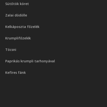
Sütőtök köret
Zalai dödölle
Kelkáposzta főzelék
Krumplifőzelék
Tócsni
Paprikás krumpli tarhonyával
Kefíres fánk