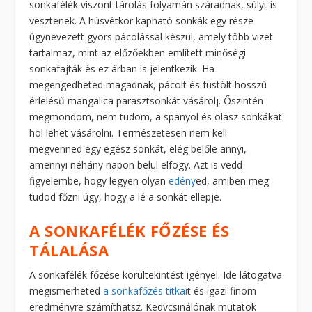
sonkafélék viszont tárolás folyamán száradnak, súlyt is
vesztenek. A húsvétkor kapható sonkák egy része
úgynevezett gyors pácolással készül, amely több vizet
tartalmaz, mint az előzőekben említett minőségi
sonkafajták és ez árban is jelentkezik. Ha
megengedheted magadnak, pácolt és füstölt hosszú
érlelésű mangalica parasztsonkát vásárolj. Őszintén
megmondom, nem tudom, a spanyol és olasz sonkákat
hol lehet vásárolni. Természetesen nem kell
megvenned egy egész sonkát, elég belőle annyi,
amennyi néhány napon belül elfogy. Azt is vedd
figyelembe, hogy legyen olyan
edény
ed, amiben meg
tudod főzni úgy, hogy a lé a sonkát ellepje.
A SONKAFÉLÉK FŐZÉSE ÉS
TÁLALÁSA
A sonkafélék főzése körültekintést igényel. Ide látogatva
megismerheted
a sonkafőzés titkai
t és igazi finom
eredményre számíthatsz. Kedvcsinálónak mutatok