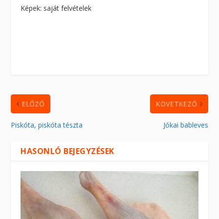
Képek: saját felvételek
ELŐZŐ
KÖVETKEZŐ
Piskóta, piskóta tészta
Jókai bableves
HASONLÓ BEJEGYZÉSEK