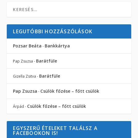
LEGUTÓBBI HOZZÁSZÓLÁSOK
Pozsar Beáta
Bankkártya
-
Barátfüle
Pap Zsuzsa
-
Barátfüle
Gizella Zsitva
-
Pap Zsuzsa
Csülök főzése – főtt csülök
-
Csülök főzése – főtt csülök
Árpád
-
EGYSZERŰ ÉTELEKET TALÁLSZ A
FACEBOOKON IS!