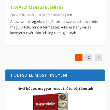
TAVASZI MÉREGTELENÍTÉS
2011. március 19.
|
Helyes táplálkozás
|
0
A tavaszi méregtelenítés jót tesz a szervezetnek: szinte
megújul tőle, mint a természet. A keresztény vallás
követői húsvét előtt lelkileg is megújulnak.
1
2
TÖLTSD LE MOST! INGYEN!
10+2 képes magyar recept, ételtörténetek