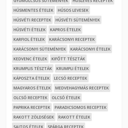
GYÜMÖLCSÖS SÜTEMÉNYEK
HÚSLEVES RECEPTEK
HÚSMENTES ÉTELEK
HÚSOS LEVESEK
HÚSVÉTI RECEPTEK
HÚSVÉTI SÜTEMÉNYEK
HÚSVÉTI ÉTELEK
KAPROS ÉTELEK
KARFIOL ÉTELEK
KARÁCSONYI RECEPTEK
KARÁCSONYI SÜTEMÉNYEK
KARÁCSONYI ÉTELEK
KEDVENC ÉTELEK
KIFŐTT TÉSZTÁK
KRUMPLIS TÉSZTÁK
KRUMPLI ÉTELEK
KÁPOSZTA ÉTELEK
LECSÓ RECEPTEK
MAGYAROS ÉTELEK
MEDVEHAGYMÁS RECEPTEK
OLCSÓ RECEPTEK
OLCSÓ ÉTELEK
PAPRIKA RECEPTEK
PARADICSOMOS RECEPTEK
RAKOTT ZÖLDSÉGEK
RAKOTT ÉTELEK
SAJTOS ÉTELEK
SPÁRGA RECEPTEK