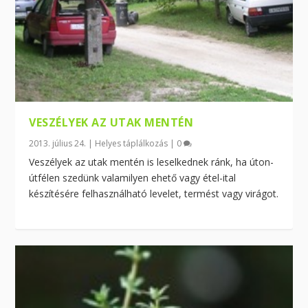
VESZÉLYEK AZ UTAK MENTÉN
2013. július 24.
|
Helyes táplálkozás
|
0
Veszélyek az utak mentén is leselkednek ránk, ha úton-
útfélen szedünk valamilyen ehető vagy étel-ital
készítésére felhasználható levelet, termést vagy virágot.