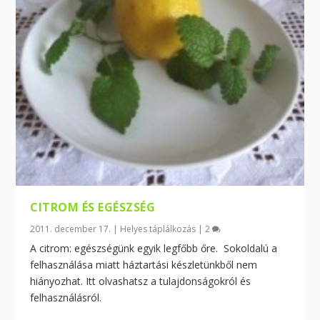
CITROM ÉS EGÉSZSÉG
2011. december 17.
|
Helyes táplálkozás
|
2
A citrom: egészségünk egyik legfőbb őre. Sokoldalú a
felhasználása miatt háztartási készletünkből nem
hiányozhat. Itt olvashatsz a tulajdonságokról és
felhasználásról.