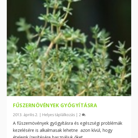
FŰSZERNÖVÉNYEK GYÓGYÍTÁSRA
2013. április 2.
|
Helyes táplálkozás
|
2
A fűszernövények gyógyításra és egészségi problémák
kezelésére is alkalmasak lehetne azon kívül, hogy
ételeink ízesítésére használjuk őket.