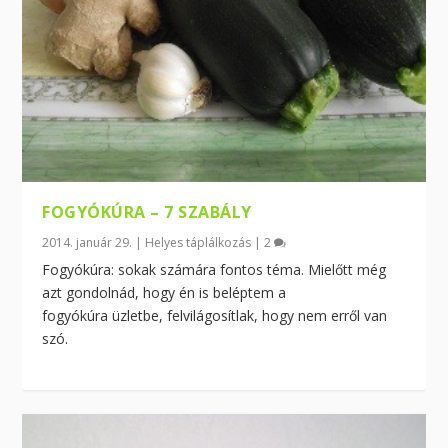
FOGYÓKÚRA – 7 SZABÁLY
2014. január 29.
|
Helyes táplálkozás
|
2
Fogyókúra: sokak számára fontos téma. Mielőtt még
azt gondolnád, hogy én is beléptem a
fogyókúra üzletbe, felvilágosítlak, hogy nem erről van
szó.