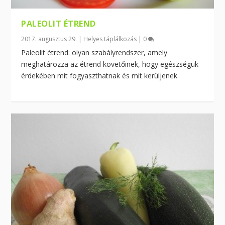
PALEOLIT ÉTREND
2017. augusztus 29.
|
Helyes táplálkozás
|
0
Paleolit étrend: olyan szabályrendszer, amely
meghatározza az étrend követőinek, hogy egészségük
érdekében mit fogyaszthatnak és mit kerüljenek.