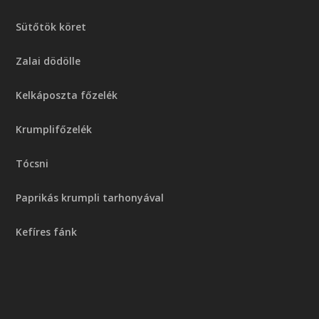
Sütőtök köret
Zalai dödölle
Kelkáposzta főzelék
Krumplifőzelék
Tócsni
Paprikás krumpli tarhonyával
Kefíres fánk