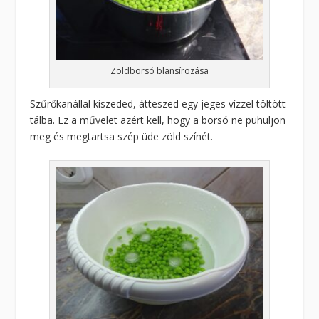
Zöldborsó blansírozása
Szűrőkanállal kiszeded, átteszed egy jeges vízzel töltött
tálba. Ez a művelet azért kell, hogy a borsó ne puhuljon
meg és megtartsa szép üde zöld színét.