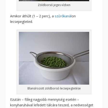
Zöldborsó jeges vízben
Amikor áthűlt (1 – 2 perc), a
szűrőkanál
on
lecsepegteted.
Blansírozott zöldborsó lecsepegtetése
Ezután – főleg nagyobb mennyiség esetén –
konyharuhával lefedett tálcára teszed, a nedvességet