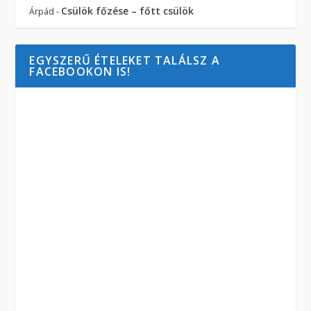
Csülök főzése – főtt csülök
Árpád
-
EGYSZERŰ ÉTELEKET TALÁLSZ A
FACEBOOKON IS!