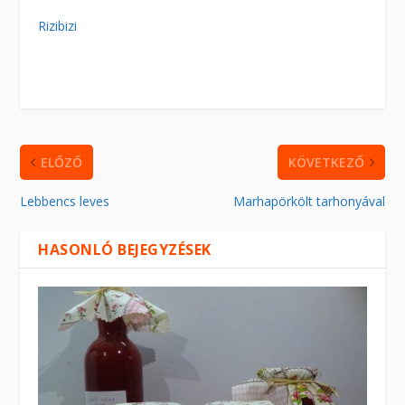
Rizibizi
ELŐZŐ
KÖVETKEZŐ
Lebbencs leves
Marhapörkölt tarhonyával
HASONLÓ BEJEGYZÉSEK