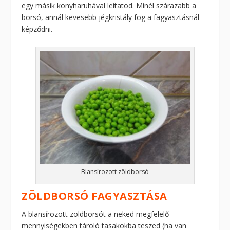
egy másik konyharuhával leitatod. Minél szárazabb a
borsó, annál kevesebb jégkristály fog a fagyasztásnál
képződni.
Blansírozott zöldborsó
ZÖLDBORSÓ FAGYASZTÁSA
A blansírozott zöldborsót a neked megfelelő
mennyiségekben tároló tasakokba teszed (ha van