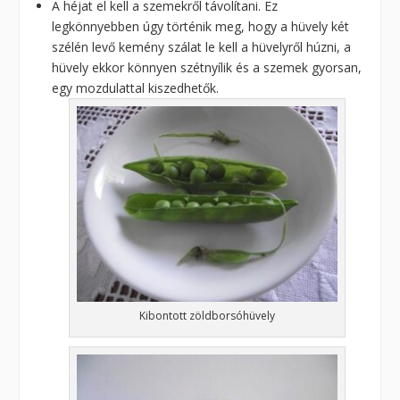
A héjat el kell a szemekről távolítani. Ez
legkönnyebben úgy történik meg, hogy a hüvely két
szélén levő kemény szálat le kell a hüvelyről húzni, a
hüvely ekkor könnyen szétnyílik és a szemek gyorsan,
egy mozdulattal kiszedhetők.
Kibontott zöldborsóhüvely