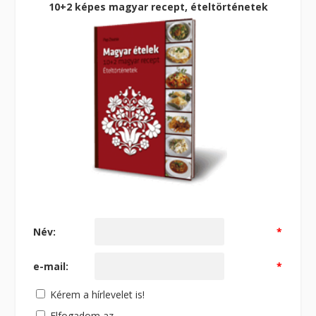
10+2 képes magyar recept, ételtörténetek
Név:
*
e-mail:
*
Kérem a hírlevelet is!
Elfogadom az