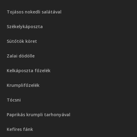
Tojásos nokedli salátával
Székelykáposzta
Sütőtök köret
Zalai dödölle
Kelkáposzta főzelék
Krumplifőzelék
Tócsni
Paprikás krumpli tarhonyával
Kefíres fánk