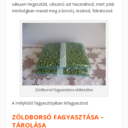
vákuum hegesztőd, célszerű azt használnod, mert jobb
minőségban marad meg a borsó), lezárod, feliratozod.
Zöldborsó fagyasztásra előkészítve
A mélyhűtő fagyasztójában lefagyasztod.
ZÖLDBORSÓ FAGYASZTÁSA –
TÁROLÁSA