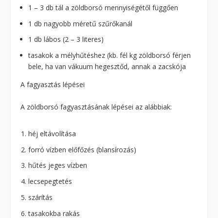
1 – 3 db tál a zöldborsó mennyiségétől függően
1 db nagyobb méretű szűrőkanál
1 db lábos (2 – 3 literes)
tasakok a mélyhűtéshez (kb. fél kg zöldborsó férjen
bele, ha van vákuum hegesztőd, annak a zacskója
A fagyasztás lépései
A zöldborsó fagyasztásának lépései az alábbiak:
héj eltávolítása
forró vízben előfőzés (blansírozás)
hűtés jeges vízben
lecsepegtetés
szárítás
tasakokba rakás