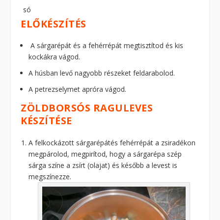
só
ELŐKÉSZÍTÉS
A sárgarépát és a fehérrépát megtisztítod és kis
kockákra vágod.
A húsban levő nagyobb részeket feldarabolod.
A petrezselymet apróra vágod.
ZÖLDBORSÓS RAGULEVES
KÉSZÍTÉSE
A felkockázott sárgarépátés fehérrépát a zsiradékon
megpárolod, megpirítod, hogy a sárgarépa szép
sárga színe a zsírt (olajat) és később a levest is
megszínezze.