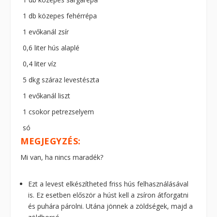
1 db közepes fehérrépa
1 evőkanál zsír
0,6 liter hús alaplé
0,4 liter víz
5 dkg száraz levestészta
1 evőkanál liszt
1 csokor petrezselyem
só
MEGJEGYZÉS:
Mi van, ha nincs maradék?
Ezt a levest elkészítheted friss hús felhasználásával
is. Ez esetben először a húst kell a zsíron átforgatni
és puhára párolni. Utána jönnek a zöldségek, majd a