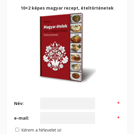
10+2 képes magyar recept, ételtörténetek
Név:
*
e-mail:
*
Kérem a hírlevelet is!