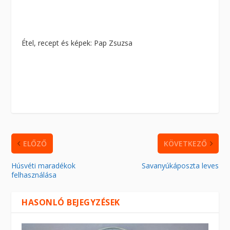
Étel, recept és képek: Pap Zsuzsa
ELŐZŐ
KÖVETKEZŐ
Húsvéti maradékok
Savanyúkáposzta leves
felhasználása
HASONLÓ BEJEGYZÉSEK