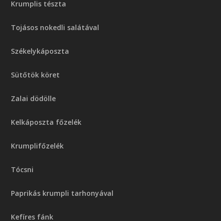
Krumplis tészta
Tojásos nokedli salátával
Székelykáposzta
Sütőtök köret
Zalai dödölle
Kelkáposzta főzelék
Krumplifőzelék
Tócsni
Paprikás krumpli tarhonyával
Kefíres fánk