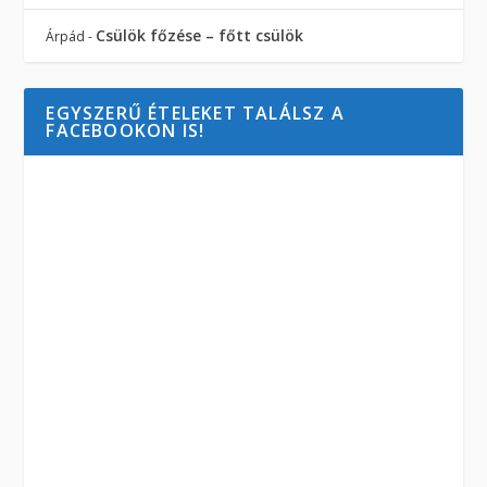
Csülök főzése – főtt csülök
Árpád
-
EGYSZERŰ ÉTELEKET TALÁLSZ A
FACEBOOKON IS!