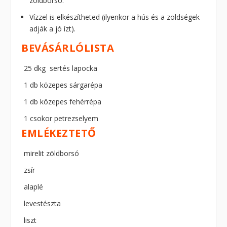
zöldborsó.
Vízzel is elkészítheted (ilyenkor a hús és a zöldségek
adják a jó ízt).
BEVÁSÁRLÓLISTA
25 dkg sertés lapocka
1 db közepes sárgarépa
1 db közepes fehérrépa
1 csokor petrezselyem
EMLÉKEZTETŐ
mirelit zöldborsó
zsír
alaplé
levestészta
liszt