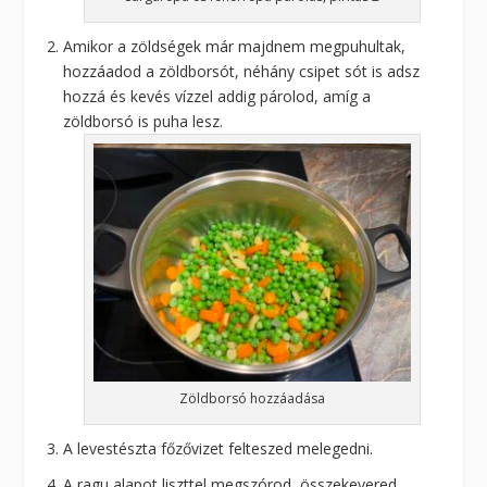
Amikor a zöldségek már majdnem megpuhultak,
hozzáadod a zöldborsót, néhány csipet sót is adsz
hozzá és kevés vízzel addig párolod, amíg a
zöldborsó is puha lesz.
Zöldborsó hozzáadása
A levestészta főzővizet felteszed melegedni.
A ragu alapot liszttel megszórod, összekevered.