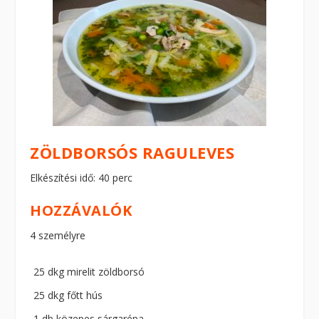
ZÖLDBORSÓS RAGULEVES
Elkészítési idő: 40 perc
HOZZÁVALÓK
4 személyre
25 dkg mirelit zöldborsó
25 dkg főtt hús
1 db közepes sárgarépa