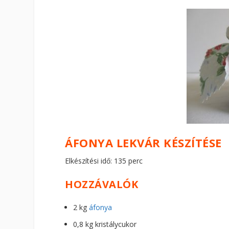
ÁFONYA LEKVÁR KÉSZÍTÉSE
Elkészítési idő: 135 perc
HOZZÁVALÓK
2 kg
áfonya
0,8 kg kristálycukor