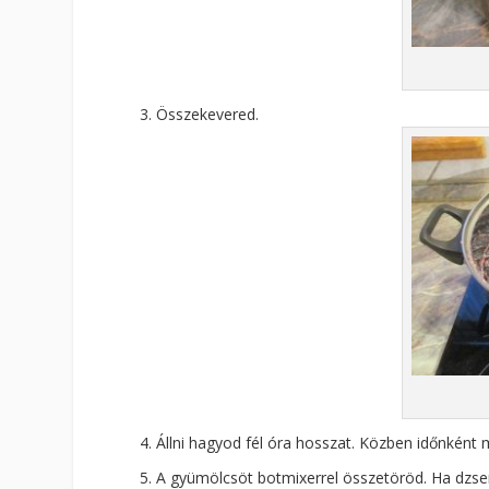
Összekevered.
Állni hagyod fél óra hosszat. Közben időnként m
A gyümölcsöt botmixerrel összetöröd. Ha dzsem