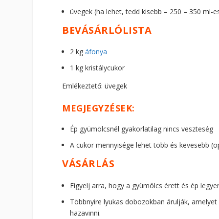
üvegek (ha lehet, tedd kisebb – 250 – 350 ml
BEVÁSÁRLÓLISTA
2 kg
áfonya
1 kg kristálycukor
Emlékeztető: üvegek
MEGJEGYZÉSEK:
Ép gyümölcsnél gyakorlatilag nincs veszteség
A cukor mennyisége lehet több és kevesebb (op
VÁSÁRLÁS
Figyelj arra, hogy a gyümölcs érett és ép legye
Többnyire lyukas dobozokban árulják, amelyet
hazavinni.