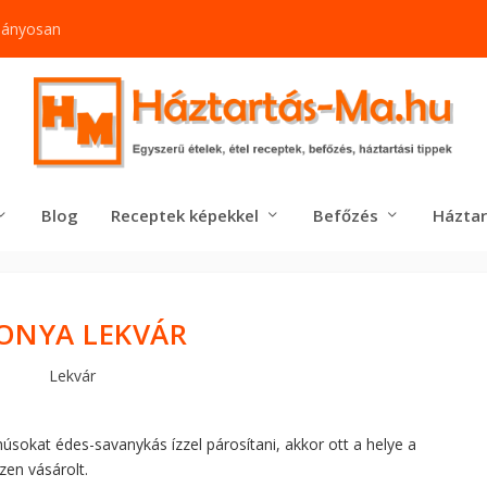
mányosan
Blog
Receptek képekkel
Befőzés
Háztar
ONYA LEKVÁR
Lekvár
úsokat édes-savanykás ízzel párosítani, akkor ott a helye a
zen vásárolt.