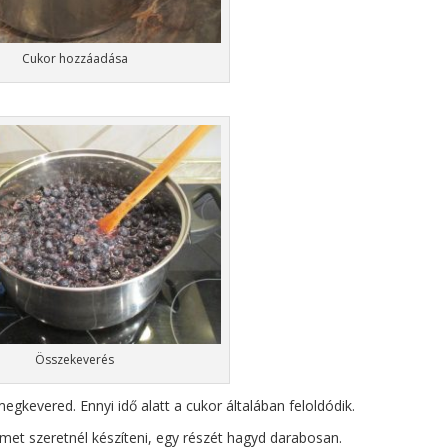
Cukor hozzáadása
Összekeverés
egkevered. Ennyi idő alatt a cukor általában feloldódik.
et szeretnél készíteni, egy részét hagyd darabosan.