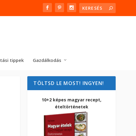
tási tippek
Gazdálkodás
TÖLTSD LE MOST! INGYEN!
10+2 képes magyar recept,
ételtörténetek