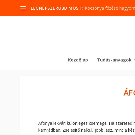
LEGNÉPSZERŰBB MOST:
Kocsonya főzése hagyo
Kezdőlap
Tudás-anyagok
ÁF
Áfonya lekvár: különleges csemege. Ha szereted h
kamrádban. Zselésítő nélkül, jobb lesz, mint a kés