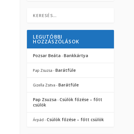
LEGUTÓBBI
HOZZÁSZÓLÁSOK
Pozsar Beáta
Bankkártya
-
Barátfüle
Pap Zsuzsa
-
Barátfüle
Gizella Zsitva
-
Pap Zsuzsa
Csülök főzése – főtt
-
csülök
Csülök főzése – főtt csülök
Árpád
-