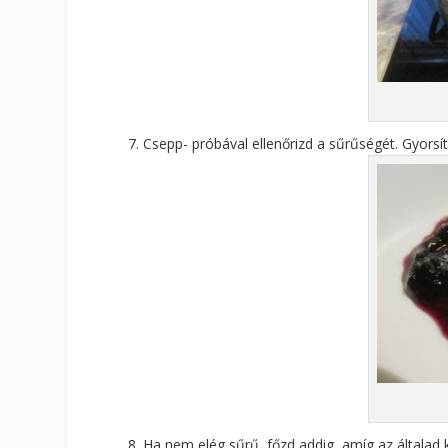
Csepp- próbával ellenőrizd a sűrűségét. Gyorsí
Ha nem elég sűrű, főzd addig, amíg az általad k