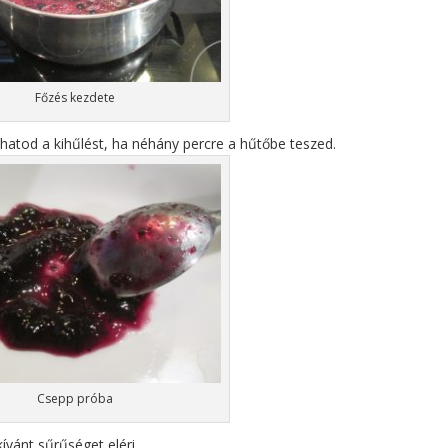
Főzés kezdete
thatod a kihűlést, ha néhány percre a hűtőbe teszed.
Csepp próba
ívánt sűrűséget eléri.