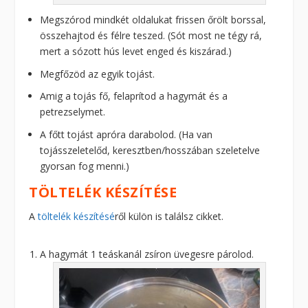
Megszórod mindkét oldalukat frissen őrölt borssal,
összehajtod és félre teszed. (Sót most ne tégy rá,
mert a sózott hús levet enged és kiszárad.)
Megfőzöd az egyik tojást.
Amig a tojás fő, felaprítod a hagymát és a
petrezselymet.
A főtt tojást apróra darabolod. (Ha van
tojásszeletelőd, keresztben/hosszában szeletelve
gyorsan fog menni.)
TÖLTELÉK KÉSZÍTÉSE
A
töltelék készítésé
ről külön is találsz cikket.
A hagymát 1 teáskanál zsíron üvegesre párolod.