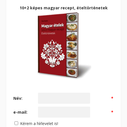
10+2 képes magyar recept, ételtörténetek
Név:
*
e-mail:
*
Kérem a hírlevelet is!