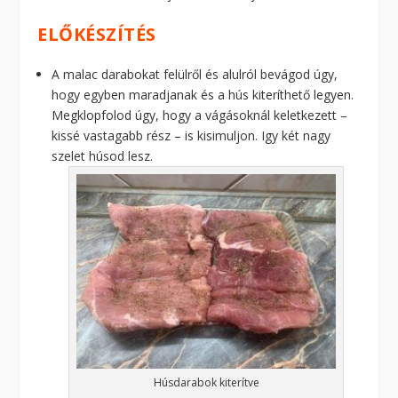
ELŐKÉSZÍTÉS
A malac darabokat felülről és alulról bevágod úgy,
hogy egyben maradjanak és a hús kiteríthető legyen.
Megklopfolod úgy, hogy a vágásoknál keletkezett –
kissé vastagabb rész – is kisimuljon. Igy két nagy
szelet húsod lesz.
Húsdarabok kiterítve