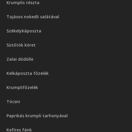
Krumplis tészta
Tojásos nokedli salátával
Székelykáposzta
Sütőtök köret
Zalai dödölle
Kelkáposzta főzelék
Krumplifőzelék
Tócsni
Paprikás krumpli tarhonyával
Kefíres fánk