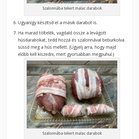
Szalonnába tekert malac darabok
Ugyanígy készítsd el a másik darabot is.
Ha marad töltelék, vagdald össze a levágott
húsdarabokat, tedd hozzá és szalonnával beburkolva
süssd meg a hús mellett. (Ügyelj arra, hogy majd
előbb kell kiszedni, mert gyorsabban megpuhul.)
Szalonnába tekert malac darabok