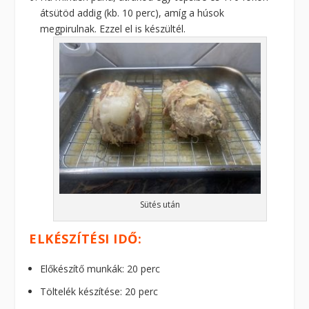
átsütöd addig (kb. 10 perc), amíg a húsok
megpirulnak. Ezzel el is készültél.
Sütés után
ELKÉSZÍTÉSI IDŐ:
Előkészítő munkák: 20 perc
Töltelék készítése: 20 perc