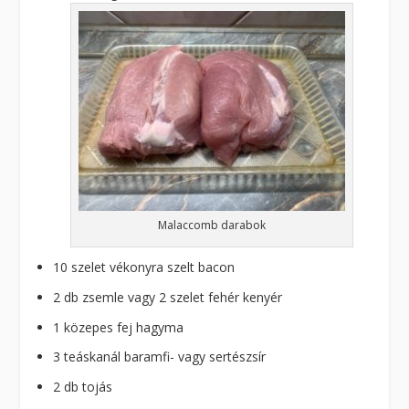
Malaccomb darabok
10 szelet vékonyra szelt bacon
2 db zsemle vagy 2 szelet fehér kenyér
1 közepes fej hagyma
3 teáskanál baramfi- vagy sertészsír
2 db tojás