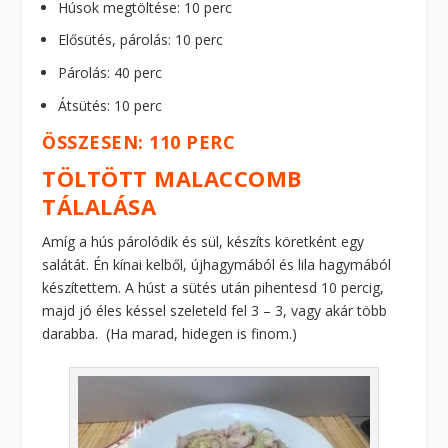
Húsok megtöltése: 10 perc
Elősütés, párolás: 10 perc
Párolás: 40 perc
Átsütés: 10 perc
ÖSSZESEN: 110 PERC
TÖLTÖTT MALACCOMB
TÁLALÁSA
Amíg a hús párolódik és sül, készíts köretként egy
salátát. Én kínai kelből, újhagymából és lila hagymából
készítettem. A húst a sütés után pihentesd 10 percig,
majd jó éles késsel szeleteld fel 3 – 3, vagy akár több
darabba. (Ha marad, hidegen is finom.)