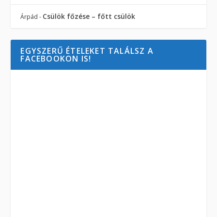
Csülök főzése – főtt csülök
Árpád
-
EGYSZERŰ ÉTELEKET TALÁLSZ A
FACEBOOKON IS!