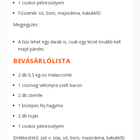
1 csokor petrezselyem
Fűszerek: só, bors, majoránna, kakukkfű
Megjegyzés:
A hús lehet egy darab is, csak egy kicsit tovább kell
majd párolni.
BEVÁSÁRLÓLISTA
2 db 0,5 kg-os malaccomb
1 csomag vékonyra szelt bacon
2 db zsemle
1 közepes fej hagyma
2 db tojás
1 csokor petrezselyem
Emlékeztető: zsír v. olaj, só, bors, majoránna, kakukkfű