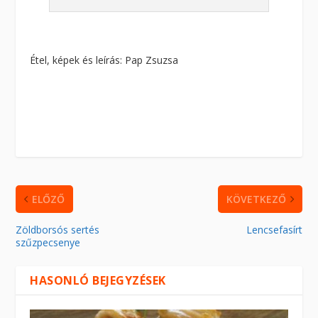
Étel, képek és leírás: Pap Zsuzsa
ELŐZŐ
KÖVETKEZŐ
Zöldborsós sertés
Lencsefasírt
szűzpecsenye
HASONLÓ BEJEGYZÉSEK