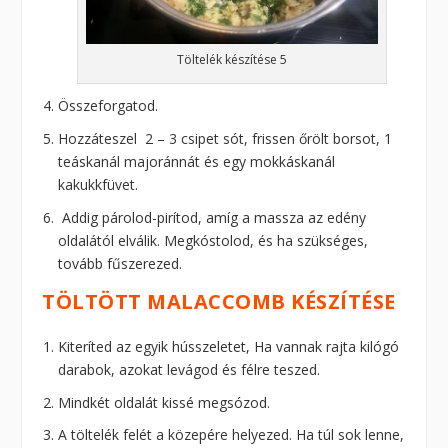
Töltelék készítése 5
Összeforgatod.
Hozzáteszel 2 – 3 csipet sót, frissen őrölt borsot, 1
teáskanál majoránnát és egy mokkáskanál
kakukkfüvet.
Addig párolod-pirítod, amíg a massza az edény
oldalától elválik. Megkóstolod, és ha szükséges,
tovább fűszerezed.
TÖLTÖTT MALACCOMB KÉSZÍTÉSE
Kiteríted az egyik hússzeletet, Ha vannak rajta kilógó
darabok, azokat levágod és félre teszed.
Mindkét oldalát kissé megsózod.
A töltelék felét a közepére helyezed. Ha túl sok lenne,