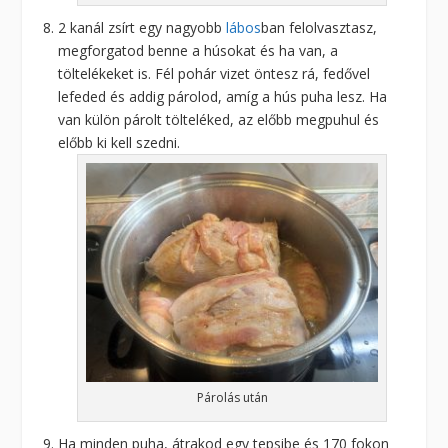
2 kanál zsírt egy nagyobb
lábos
ban felolvasztasz,
megforgatod benne a húsokat és ha van, a
töltelékeket is. Fél pohár vizet öntesz rá, fedővel
lefeded és addig párolod, amíg a hús puha lesz. Ha
van külön párolt tölteléked, az előbb megpuhul és
előbb ki kell szedni.
Párolás után
Ha minden puha, átrakod egy tepsibe és 170 fokon