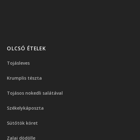
OLCSÓ ÉTELEK
Tojásleves
Krumplis tészta
Tojásos nokedli salátával
Székelykáposzta
Sütőtök köret
Zalai dödölle