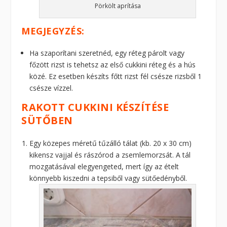
Pörkölt aprítása
MEGJEGYZÉS:
Ha szaporítani szeretnéd, egy réteg párolt vagy
főzött rizst is tehetsz az első cukkini réteg és a hús
közé. Ez esetben készíts főtt rizst fél csésze rizsből 1
csésze vízzel.
RAKOTT CUKKINI KÉSZÍTÉSE
SÜTŐBEN
Egy közepes méretű tűzálló tálat (kb. 20 x 30 cm)
kikensz vajjal és rászórod a zsemlemorzsát. A tál
mozgatásával elegyengeted, mert így az ételt
könnyebb kiszedni a tepsiből vagy sütőedényből.