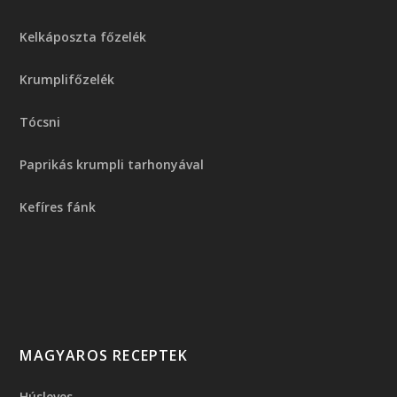
Kelkáposzta főzelék
Krumplifőzelék
Tócsni
Paprikás krumpli tarhonyával
Kefíres fánk
MAGYAROS RECEPTEK
Húsleves