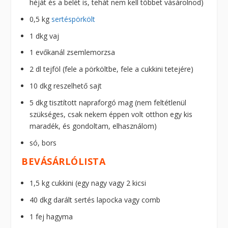
héját és a belét is, tehát nem kell többet vásárolnod)
0,5 kg
sertéspörkölt
1 dkg vaj
1 evőkanál zsemlemorzsa
2 dl tejföl (fele a pörköltbe, fele a cukkini tetejére)
10 dkg reszelhető sajt
5 dkg tisztított napraforgó mag (nem feltétlenül
szükséges, csak nekem éppen volt otthon egy kis
maradék, és gondoltam, elhasználom)
só, bors
BEVÁSÁRLÓLISTA
1,5 kg cukkini (egy nagy vagy 2 kicsi
40 dkg darált sertés lapocka vagy comb
1 fej hagyma