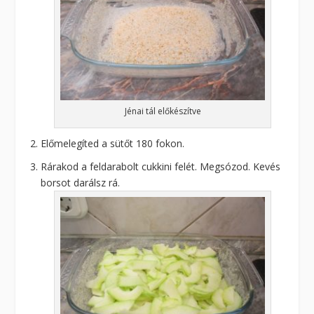
Jénai tál előkészítve
Előmelegíted a sütőt 180 fokon.
Rárakod a feldarabolt cukkini felét. Megsózod. Kevés
borsot darálsz rá.