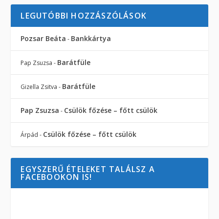
LEGUTÓBBI HOZZÁSZÓLÁSOK
Pozsar Beáta
Bankkártya
-
Barátfüle
Pap Zsuzsa
-
Barátfüle
Gizella Zsitva
-
Pap Zsuzsa
Csülök főzése – főtt csülök
-
Csülök főzése – főtt csülök
Árpád
-
EGYSZERŰ ÉTELEKET TALÁLSZ A
FACEBOOKON IS!