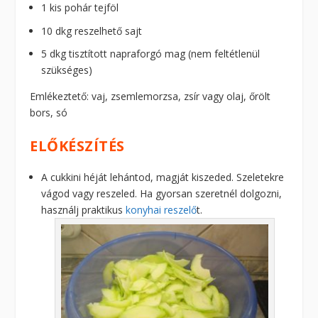
1 kis pohár tejföl
10 dkg reszelhető sajt
5 dkg tisztított napraforgó mag (nem feltétlenül
szükséges)
Emlékeztető: vaj, zsemlemorzsa, zsír vagy olaj, őrölt
bors, só
ELŐKÉSZÍTÉS
A cukkini héját lehántod, magját kiszeded. Szeletekre
vágod vagy reszeled. Ha gyorsan szeretnél dolgozni,
használj praktikus
konyhai reszelő
t.