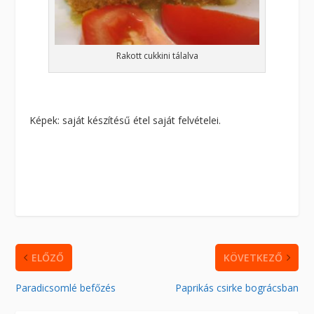
Rakott cukkini tálalva
Képek: saját készítésű étel saját felvételei.
ELŐZŐ
KÖVETKEZŐ
Paradicsomlé befőzés
Paprikás csirke bográcsban